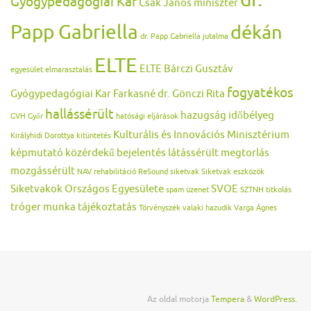
Gyógypedagógiai Kar
Csák János miniszter
Papp Gabriella
dékán
dr. Papp Gabriella jutalma
ELTE
ELTE Bárczi Gusztáv
egyesület
elmarasztalás
fogyatékos
Gyógypedagógiai Kar
Farkasné dr. Gönczi Rita
hallássérült
hazugság
időbélyeg
GVH
Győr
hatósági eljárások
Kulturális és Innovációs Minisztérium
Királyhidi Dorottya
kitüntetés
képmutató
közérdekű bejelentés
látássérült
megtorlás
mozgássérült
NAV
rehabilitáció
ReSound
siketvak
Siketvak eszközök
Siketvakok Országos Egyesülete
SVOE
spam üzenet
SZTNH
titkolás
tróger munka
tájékoztatás
Törvényszék
valaki hazudik
Varga Ágnes
Az oldal motorja
Tempera
&
WordPress.