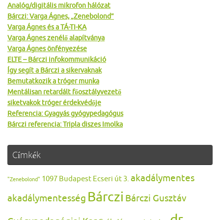
Analóg/digitális mikrofon hálózat
Bárczi: Varga Ágnes, „Zenebolond”
Varga Ágnes és a TÁ-TI-KA
Varga Ágnes zenélő alapítványa
Varga Ágnes önfényezése
ELTE – Bárczi infokommunikáció
Így segít a Bárczi a sikervaknak
Bemutatkozik a tróger munka
Mentálisan retardált főosztályvezető
siketvakok tróger érdekvédője
Referencia: Gyagyás gyógypedagógus
Bárczi referencia: Tripla diszes Imolka
Címkék
akadálymentes
1097 Budapest Ecseri út 3.
"Zenebolond"
Bárczi
akadálymentesség
Bárczi Gusztáv
dr.