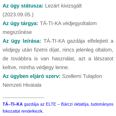
Az ügy státusza:
Lezárt kivizsgált
(2023.09.05.)
Az ügy tárgya:
TÁ-TI-KA védjegyoltalom
megszűnése
Az ügy
leírása:
TÁ-TI-KA gazdája elfelejtett a
védjegy után fizetni díjat, nincs jelenleg oltalom,
de továbbra is van használat, azt a látszatot
keltve, mintha védjegy lenne.
Az ügyben eljáró szerv:
Szellemi Tulajdon
Nemzeti Hivatala
———————————–
TÁ
–
TI
–
KA
gazdája az ELTE – Bárczi oktatója, tudományos
fokozattal rendelkezik.