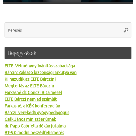
Se
Keres
for
Bejegyzések
ELTE: Vélménynyilvánítás szabadsága
Bárcin: Zaklató biztonsági őrkutya van
Ki hazudik az ELTE Bárczin?
Megtorlás az ELTE Bárczin
Farkasné dr. Gönczi Rita mesél
ELTE Bárczi nem ad számlát
Farkasné, a KÉK konferencián
Bárczi: verekedő gyógypedagógus
Csák János miniszter úrnak
dr. Papp Gabriella dékán jutalma
BT-5.0 modul beszédfelismerés