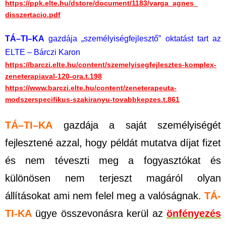
https://ppk.elte.hu/dstore/
document/1183/varga_agnes_
disszertacio.pdf
TÁ
–
TI
–
KA
gazdája „személyiségfejlesztő” oktatást tart az
ELTE – Bárczi Karon
https://barczi.elte.hu/
content/szemelyisegfejlesztes-
komplex-
zeneterapiaval-120-
ora.t.198
https://www.barczi.elte.hu/
content/zeneterapeuta-
modszerspecifikus-szakiranyu-
tovabbkepzes.t.861
TÁ
–
TI
–
KA
gazdája a saját személyiségét
fejlesztené azzal, hogy példát mutatva díjat fizet
és nem téveszti meg
a fogyasztókat és
különösen nem terjeszt magáról olyan
állításokat ami nem felel meg a valóságnak.
TÁ-
TI-KA
ügye összevonásra kerül az
önfényezés