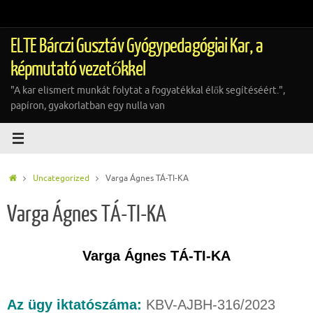
Tovább
a
tartalomra
ELTE Bárczi Gusztáv Gyógypedagógiai Kar, a
képmutató vezetőkkel
"A kar elismert munkát folytat a fogyatékkal élők segítéséért.",
papíron, gyakorlatban egy nulla van
Home
Uncategorized
Varga Ágnes TÁ-TI-KA
Varga Ágnes TÁ-TI-KA
Varga Ágnes TÁ-TI-KA
Az ügy iktatószáma:
KBV-AJBH-316/2023