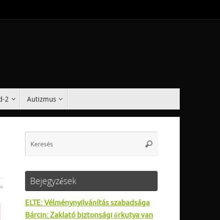
d-2
Autizmus
Search
Keresés
for:
Bejegyzések
ELTE: Vélménynyilvánítás szabadsága
Bárcin: Zaklató biztonsági őrkutya van