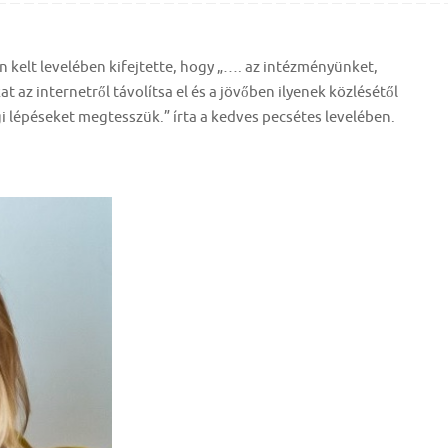
n kelt levelében kifejtette, hogy „…. az intézményünket,
 az internetről távolítsa el és a jövőben ilyenek közlésétől
i lépéseket megtesszük.” írta a kedves pecsétes levelében.