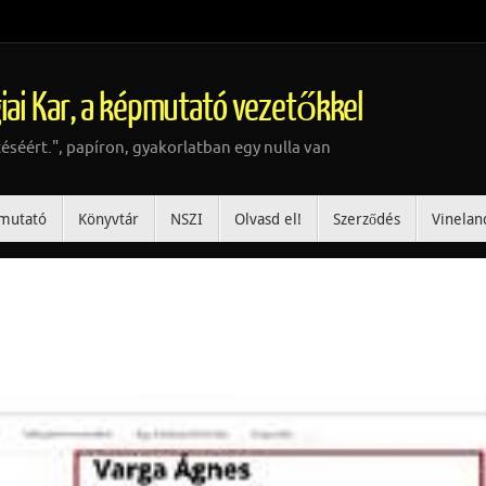
iai Kar, a képmutató vezetőkkel
téséért.", papíron, gyakorlatban egy nulla van
mutató
Könyvtár
NSZI
Olvasd el!
Szerződés
Vinelan