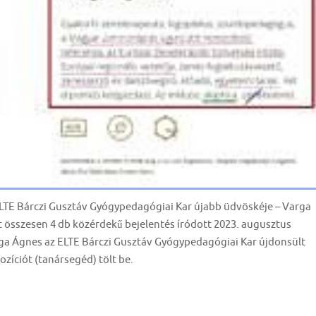
TE Bárczi Gusztáv Gyógypedagógiai Kar újabb üdvöskéje – Varga
t összesen 4 db közérdekű bejelentés íródott 2023. augusztus
a Ágnes az ELTE Bárczi Gusztáv Gyógypedagógiai Kar újdonsült
íciót (tanársegéd) tölt be.