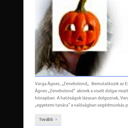
Varga Ágnes, „Zenebolond„ Bemutatkozik az EL
Ágnes „Zenebolond” akinek a viselt dolgai miat
hónapban. A hatóságok lázasan dolgoznak, Varg
„egyetemi tanára” a valóságban segédmunkás poz
Tovább