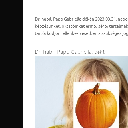
Dr. habil. Papp Gabriella dékán 2023.03.31. napo
képzésünket, oktatóinkat érintő sértő tartalmakat
tartózkodjon, ellenkező esetben a szükséges jog
Dr. habil. Papp Gabriella, dékán