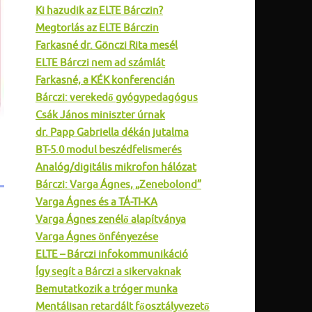
Ki hazudik az ELTE Bárczin?
Megtorlás az ELTE Bárczin
Farkasné dr. Gönczi Rita mesél
ELTE Bárczi nem ad számlát
Farkasné, a KÉK konferencián
Bárczi: verekedő gyógypedagógus
Csák János miniszter úrnak
dr. Papp Gabriella dékán jutalma
BT-5.0 modul beszédfelismerés
Analóg/digitális mikrofon hálózat
Bárczi: Varga Ágnes, „Zenebolond”
Varga Ágnes és a TÁ-TI-KA
Varga Ágnes zenélő alapítványa
Varga Ágnes önfényezése
ELTE – Bárczi infokommunikáció
Így segít a Bárczi a sikervaknak
Bemutatkozik a tróger munka
Mentálisan retardált főosztályvezető