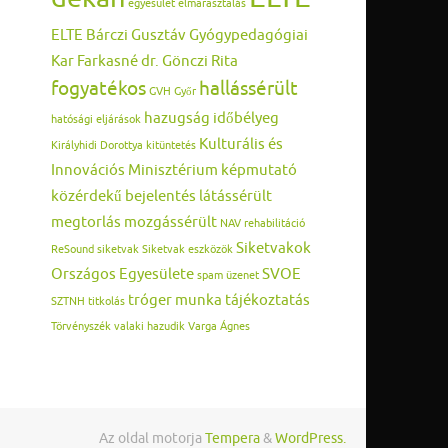
egyesület
elmarasztalás
ELTE Bárczi Gusztáv Gyógypedagógiai
Kar
Farkasné dr. Gönczi Rita
fogyatékos
hallássérült
GVH
Győr
hazugság
időbélyeg
hatósági eljárások
Kulturális és
Királyhidi Dorottya
kitüntetés
Innovációs Minisztérium
képmutató
közérdekű bejelentés
látássérült
megtorlás
mozgássérült
NAV
rehabilitáció
Siketvakok
ReSound
siketvak
Siketvak eszközök
Országos Egyesülete
SVOE
spam üzenet
tróger munka
tájékoztatás
SZTNH
titkolás
Törvényszék
valaki hazudik
Varga Ágnes
Az oldal motorja
Tempera
&
WordPress.