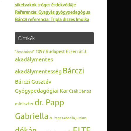
siketvakok tróger érdekvédője
Referencia: Gyagyás gyógypedagógus
Bárczi referencia: Tripla diszes Imolka
Címkék
1097 Budapest Ecseri út 3.
"Zenebolond"
akadálymentes
Bárczi
akadálymentesség
Bárczi Gusztáv
Gyógypedagógiai Kar
Csák János
dr. Papp
miniszter
Gabriella
dr. Papp Gabriella jutalma
ELTE
dékán