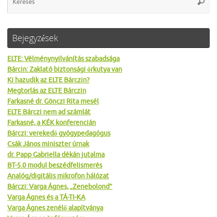
Keres
for
Bejegyzések
ELTE: Vélménynyilvánítás szabadsága
Bárcin: Zaklató biztonsági őrkutya van
Ki hazudik az ELTE Bárczin?
Megtorlás az ELTE Bárczin
Farkasné dr. Gönczi Rita mesél
ELTE Bárczi nem ad számlát
Farkasné, a KÉK konferencián
Bárczi: verekedő gyógypedagógus
Csák János miniszter úrnak
dr. Papp Gabriella dékán jutalma
BT-5.0 modul beszédfelismerés
Analóg/digitális mikrofon hálózat
Bárczi: Varga Ágnes, „Zenebolond”
Varga Ágnes és a TÁ-TI-KA
Varga Ágnes zenélő alapítványa