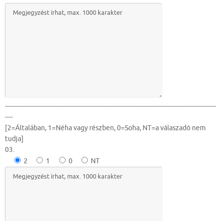
-----------------------------------------------------------------------------------------------------------
----
[2=Általában, 1=Néha vagy részben, 0=Soha, NT=a válaszadó nem
tudja]
03.
2
1
0
NT