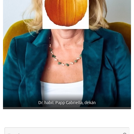
Dr. habil. Papp Gabriella, dékán
Se