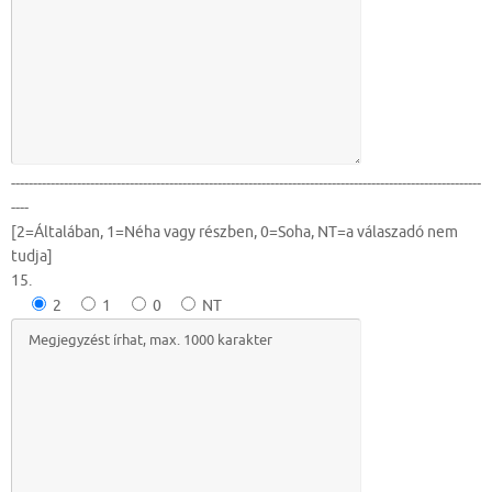
-----------------------------------------------------------------------------------------------------------
----
[2=Általában, 1=Néha vagy részben, 0=Soha, NT=a válaszadó nem
tudja]
15.
2
1
0
NT