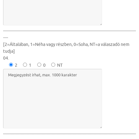
-----------------------------------------------------------------------------------------------------------
----
[2=Általában, 1=Néha vagy részben, 0=Soha, NT=a válaszadó nem
tudja]
04.
2
1
0
NT
-----------------------------------------------------------------------------------------------------------