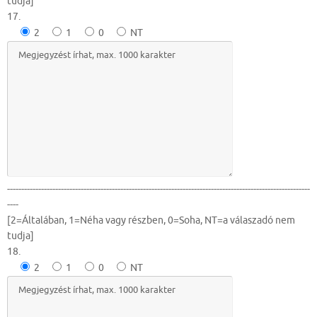
tudja]
17.
2
1
0
NT
-----------------------------------------------------------------------------------------------------------
----
[2=Általában, 1=Néha vagy részben, 0=Soha, NT=a válaszadó nem
tudja]
18.
2
1
0
NT