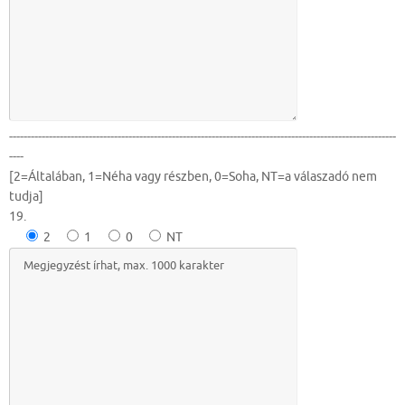
-----------------------------------------------------------------------------------------------------------
----
[2=Általában, 1=Néha vagy részben, 0=Soha, NT=a válaszadó nem
tudja]
19.
2
1
0
NT