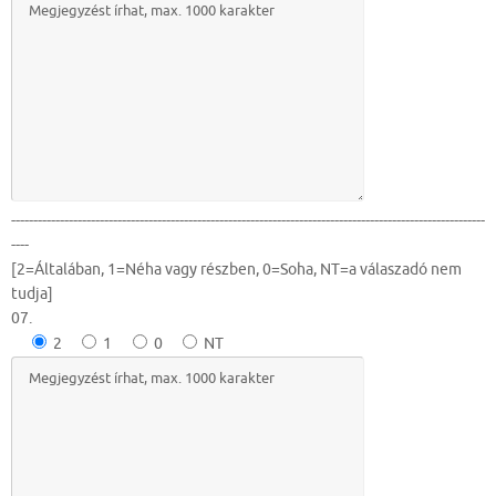
-----------------------------------------------------------------------------------------------------------
----
[2=Általában, 1=Néha vagy részben, 0=Soha, NT=a válaszadó nem
tudja]
07.
2
1
0
NT