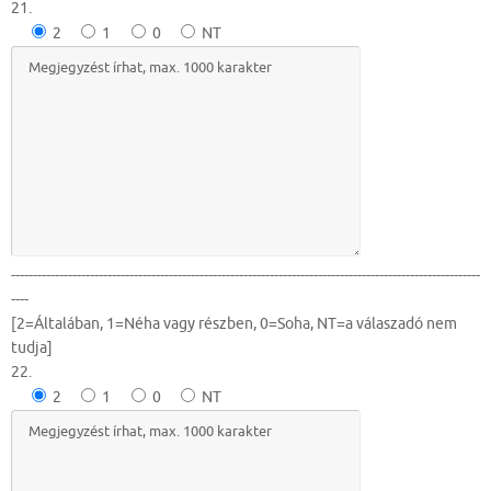
21.
2
1
0
NT
-----------------------------------------------------------------------------------------------------------
----
[2=Általában, 1=Néha vagy részben, 0=Soha, NT=a válaszadó nem
tudja]
22.
2
1
0
NT