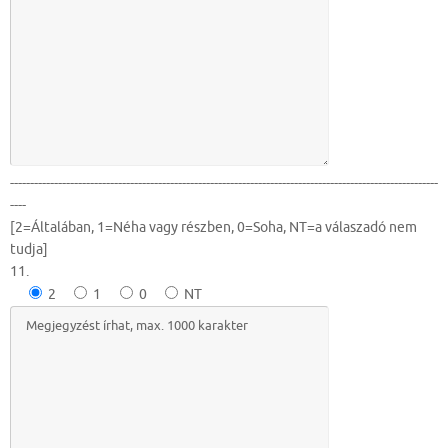
-----------------------------------------------------------------------------------------------------------
----
[2=Általában, 1=Néha vagy részben, 0=Soha, NT=a válaszadó nem
tudja]
11.
2
1
0
NT