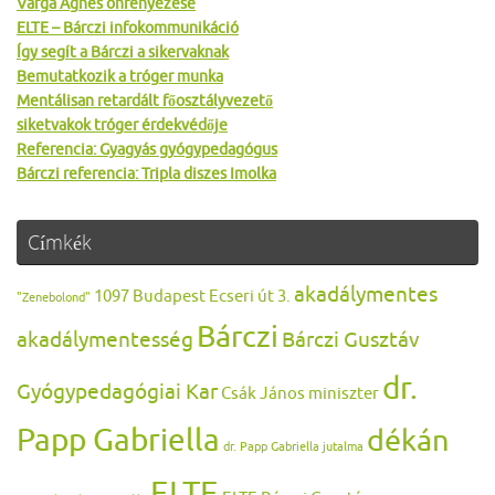
Varga Ágnes önfényezése
ELTE – Bárczi infokommunikáció
Így segít a Bárczi a sikervaknak
Bemutatkozik a tróger munka
Mentálisan retardált főosztályvezető
siketvakok tróger érdekvédője
Referencia: Gyagyás gyógypedagógus
Bárczi referencia: Tripla diszes Imolka
Címkék
akadálymentes
1097 Budapest Ecseri út 3.
"Zenebolond"
Bárczi
akadálymentesség
Bárczi Gusztáv
dr.
Gyógypedagógiai Kar
Csák János miniszter
Papp Gabriella
dékán
dr. Papp Gabriella jutalma
ELTE