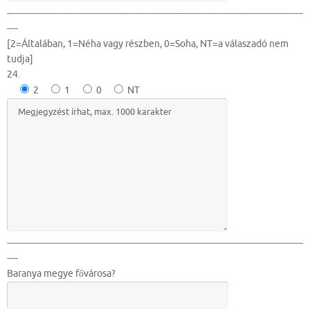
-----------------------------------------------------------------------------------------------------------
----
[2=Általában, 1=Néha vagy részben, 0=Soha, NT=a válaszadó nem
tudja]
24.
2
1
0
NT
-----------------------------------------------------------------------------------------------------------
----
Baranya megye fővárosa?