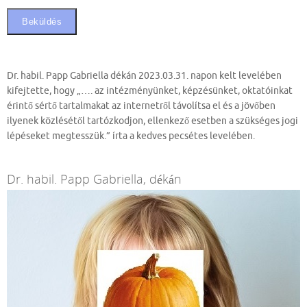
Dr. habil. Papp Gabriella dékán 2023.03.31. napon kelt levelében
kifejtette, hogy „…. az intézményünket, képzésünket, oktatóinkat
érintő sértő tartalmakat az internetről távolítsa el és a jövőben
ilyenek közlésétől tartózkodjon, ellenkező esetben a szükséges jogi
lépéseket megtesszük.” írta a kedves pecsétes levelében.
Dr. habil. Papp Gabriella, dékán