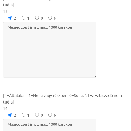
tudja]
13.
2
1
0
NT
-----------------------------------------------------------------------------------------------------------
----
[2=Általában, 1=Néha vagy részben, 0=Soha, NT=a válaszadó nem
tudja]
14.
2
1
0
NT