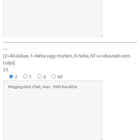
-----------------------------------------------------------------------------------------------------------
----
[2=Általában, 1=Néha vagy részben, 0=Soha, NT=a válaszadó nem
tudja]
23.
2
1
0
NT