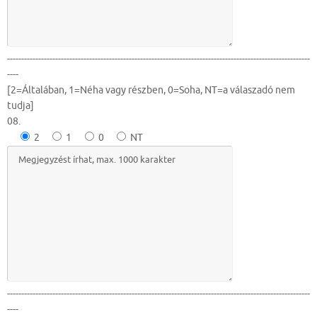
-----------------------------------------------------------------------------------------------------------
----
[2=Általában, 1=Néha vagy részben, 0=Soha, NT=a válaszadó nem
tudja]
08.
2
1
0
NT
-----------------------------------------------------------------------------------------------------------
----