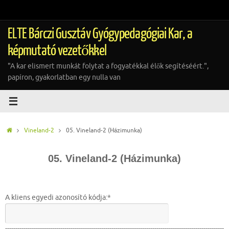
Tovább
a
tartalomra
ELTE Bárczi Gusztáv Gyógypedagógiai Kar, a
képmutató vezetőkkel
"A kar elismert munkát folytat a fogyatékkal élők segítéséért.",
papíron, gyakorlatban egy nulla van
Home
Vineland-2
05. Vineland-2 (Házimunka)
05. Vineland-2 (Házimunka)
A kliens egyedi azonosító kódja:*
-----------------------------------------------------------------------------------------------------------