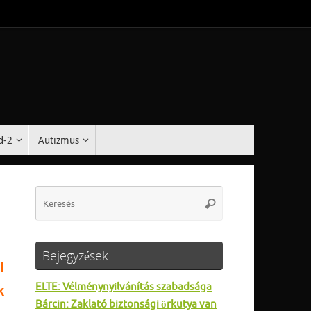
d-2
Autizmus
Search
Keresés
for:
Bejegyzések
l
ELTE: Vélménynyilvánítás szabadsága
k
Bárcin: Zaklató biztonsági őrkutya van