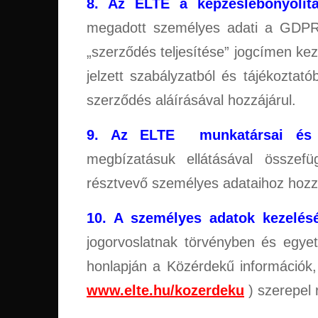
8. Az ELTE a képzéslebonyolít
megadott személyes adati a GDPR 6
„szerződés teljesítése” jogcímen kez
jelzett szabályzatból és tájékozta
szerződés aláírásával hozzájárul.
9. Az ELTE munkatársai és v
megbízatásuk ellátásával össze
résztvevő személyes adataihoz hozzá
10. A személyes adatok kezelés
jogorvoslatnak törvényben és egyet
honlapján a Közérdekű információk
www.elte.hu/kozerdeku
) szerepel 