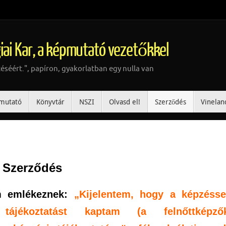
iai Kar, a képmutató vezetőkkel
téséért.", papíron, gyakorlatban egy nulla van
mutató
Könyvtár
NSZI
Olvasd el!
Szerződés
Vinelan
Szerződés
m emlékeznek:
„Kijelentem, hogy a képzésse
tájékoztatást kaptam (a felnőttképző