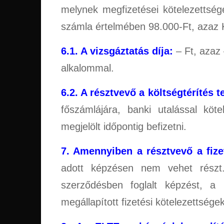
melynek megfizetései kötelezettség
számla értelmében 98.000-Ft, azaz K
6.1. A vizsgáztatás díja:
– Ft, azaz 
alkalommal.
6.2. A résztvevő a költségtérítés t
főszámlájára, banki utalással kö
megjelölt időpontig befizetni.
7. Amennyiben a résztvevő a fize
adott képzésen nem vehet részt
szerződésben foglalt képzést, a 
megállapított fizetési kötelezettség