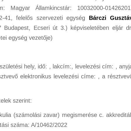
: Magyar Államkincstár: 10032000-01426201
-41, felelős szervezeti egység
Bárczi Gusztá
 Budapest, Ecseri út 3.) képviseletében eljár dr
etei egység vezetője)
születési hely, idő: , lakcím:, levelezési cím: , anyj
sztvevő elektronikus levelezési címe: , a résztvev
telek szerint:
kulia (számolási zavar) megismerése c. akkreditál
tási száma: A/10462/2022