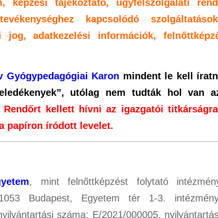
, képzési tájékoztató, ügyfélszolgálati rend
 tevékenységhez kapcsolódó szolgáltatások
i jog, adatkezelési információk, felnőttképz
v Gyógypedagógiai Karon
mindent le kell íratn
eledékenyek”, utólag nem tudták hol van a
.
Rendőrt kellett hívni az igazgatói titkárságra
a papíron íródott levelet.
gyetem
, mint felnőttképzést folytató intézmén
 1053 Budapest, Egyetem tér 1-3. intézmény
yilvántartási száma: E/2021/000005, nyilvántartás