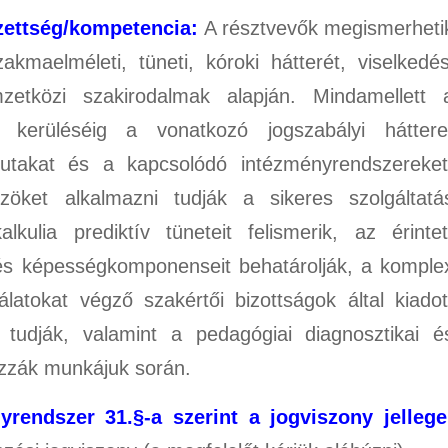
zettség/kompetencia:
A résztvevők megismerheti
akmaelméleti, tüneti, kóroki hátterét, viselkedés
etközi szakirodalmak alapján. Mindamellett 
a kerüléséig a vonatkozó jogszabályi háttere
utakat és a kapcsolódó intézményrendszereket
öket alkalmazni tudják a sikeres szolgáltatá
kulia prediktív tüneteit felismerik, az érintet
s képességkomponenseit behatárolják, a komple
álatokat végző szakértői bizottságok által kiadot
 tudják, valamint a pedagógiai diagnosztikai é
zzák munkájuk során.
rendszer 31.§-a szerint a jogviszony jellege