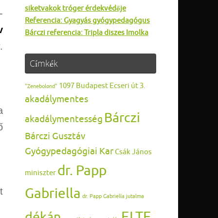
siketvakok tróger érdekvédője
-
Referencia: Gyagyás gyógypedagógus
v
Bárczi referencia: Tripla diszes Imolka
.
Címkék
1097 Budapest Ecseri út 3.
"Zenebolond"
akadálymentes
a
Bárczi
akadálymentesség
ő
Bárczi Gusztáv
Gyógypedagógiai Kar
Csák János
dr. Papp
miniszter
Gabriella
t
dr. Papp Gabriella jutalma
ELTE
dékán