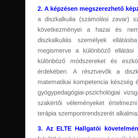
2. A képzésen megszerezhető kép
a diszkalkulia (számolási zavar) sz
következményei a hazai és nemz
diszkalkuliás személyek ellátásb
megismerve a különböző ellátási 
különböző módszereket és eszköz
érdekében. A résztvevők a diszkal
matematikai kompetencia készség é
gyógypedagógiai-pszichológiai vizsg
szakértői véleményeket értelmezni
terápia szempontrendszerét alkalma
3. Az ELTE Hallgatói követelmény