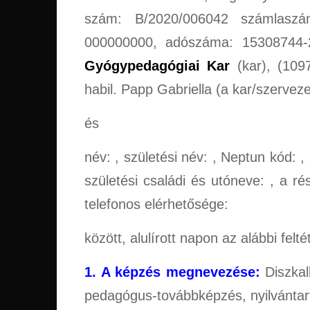
szám: B/2020/006042 számlaszám
000000000, adószáma: 15308744-2
Gyógypedagógiai Kar
(kar), (1097
habil. Papp Gabriella (a kar/szervez
és
név: , születési név: , Neptun kód: , 
születési családi és utóneve: , a ré
telefonos elérhetősége:
között, alulírott napon az alábbi felté
1. A képzés megnevezése:
Diszkal
pedagógus-továbbképzés, nyilvántar