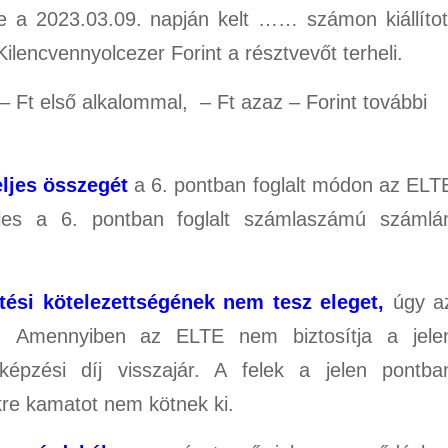
e a 2023.03.09. napján kelt …… számon kiállítot
ilencvennyolcezer Forint a résztvevőt terheli.
– Ft első alkalommal, – Ft azaz – Forint további
eljes összegét
a 6. pontban foglalt módon az ELT
teles a 6. pontban foglalt számlaszámú számlá
tési kötelezettségének nem tesz eleget,
úgy a
. Amennyiben az ELTE nem biztosítja a jele
képzési díj visszajár. A felek a jelen pontba
ekre kamatot nem kötnek ki.