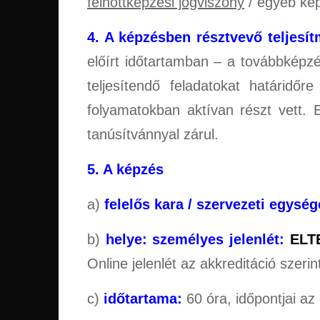
felnőttképzési jogviszony
/ egyéb kép
4. A képzésben résztvevő teljesí
előírt időtartamban – a továbbképz
teljesítendő feladatokat határidőr
folyamatokban aktívan részt vett. 
tanúsítvánnyal zárul.
5. A képzés
a)
felelős kara / szervezeti egység
b)
helye: személyes jelenlét:
ELT
Online jelenlét az akkreditáció szer
c)
időtartama:
60 óra, időpontjai az 