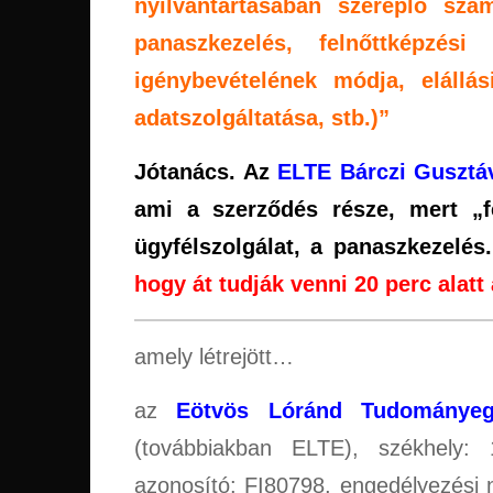
nyilvántartásában szereplő szám
panaszkezelés, felnőttképzési
igénybevételének módja, elállás
adatszolgáltatása, stb.)”
Jótanács. Az
ELTE
Bárczi Gusztá
ami a szerződés része, mert „f
ügyfélszolgálat, a panaszkezelés
hogy át tudják venni 20 perc alatt 
amely létrejött…
az
Eötvös Lóránd Tudománye
(továbbiakban ELTE), székhely:
azonosító: FI80798, engedélyezési n