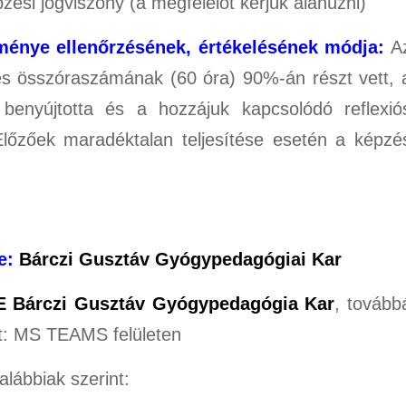
zési jogviszony (a megfelelőt kérjük aláhúzni)
tménye ellenőrzésének, értékelésének módja:
A
és összóraszámának (60 óra) 90%-án részt vett, 
e benyújtotta és a hozzájuk kapcsolódó reflexió
Előzőek maradéktalan teljesítése esetén a képzé
e:
Bárczi Gusztáv Gyógypedagógiai Kar
E Bárczi Gusztáv Gyógypedagógia Kar
, tovább
int: MS TEAMS felületen
alábbiak szerint: