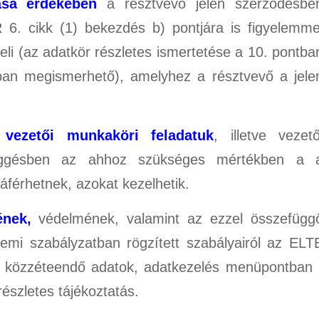
ása érdekében
a résztvevő jelen szerződésbe
. cikk (1) bekezdés b) pontjára is figyelemme
eli (az adatkör részletes ismertetése a 10. pontba
tóban megismerhető), amelyhez a résztvevő a jele
ezetői munkaköri feladatuk
, illetve vezető
függésben az ahhoz szükséges mértékben a 
férhetnek, azokat kezelhetik.
ének,
védelmének, valamint az ezzel összefügg
emi szabályzatban rögzített szabályairól az ELT
, közzéteendő adatok, adatkezelés menüpontban 
részletes tájékoztatás.