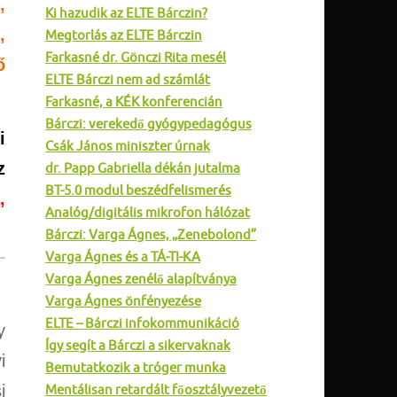
,
Ki hazudik az ELTE Bárczin?
,
Megtorlás az ELTE Bárczin
Farkasné dr. Gönczi Rita mesél
ő
ELTE Bárczi nem ad számlát
Farkasné, a KÉK konferencián
Bárczi: verekedő gyógypedagógus
i
Csák János miniszter úrnak
z
dr. Papp Gabriella dékán jutalma
BT-5.0 modul beszédfelismerés
,
Analóg/digitális mikrofon hálózat
Bárczi: Varga Ágnes, „Zenebolond”
Varga Ágnes és a TÁ-TI-KA
Varga Ágnes zenélő alapítványa
Varga Ágnes önfényezése
ELTE – Bárczi infokommunikáció
y
Így segít a Bárczi a sikervaknak
i
Bemutatkozik a tróger munka
i
Mentálisan retardált főosztályvezető