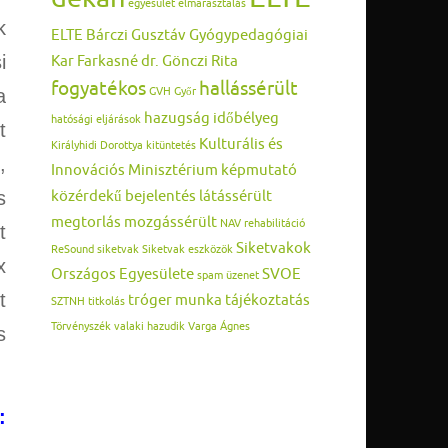
egyesület
elmarasztalás
k
ELTE Bárczi Gusztáv Gyógypedagógiai
i
Kar
Farkasné dr. Gönczi Rita
fogyatékos
hallássérült
a
GVH
Győr
hazugság
időbélyeg
hatósági eljárások
t
Kulturális és
Királyhidi Dorottya
kitüntetés
,
Innovációs Minisztérium
képmutató
közérdekű bejelentés
látássérült
s
megtorlás
mozgássérült
NAV
rehabilitáció
t
Siketvakok
ReSound
siketvak
Siketvak eszközök
x
Országos Egyesülete
SVOE
spam üzenet
t
tróger munka
tájékoztatás
SZTNH
titkolás
Törvényszék
valaki hazudik
Varga Ágnes
s
: