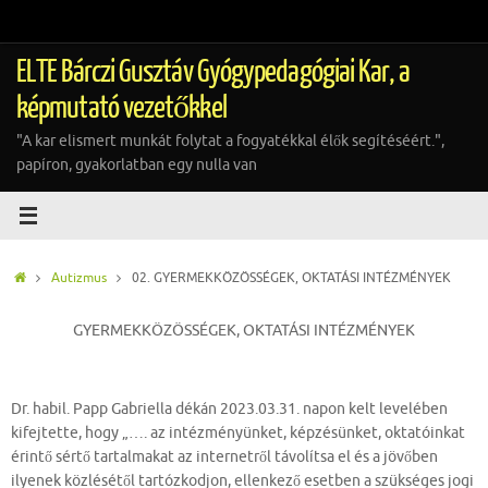
Tovább
a
tartalomra
ELTE Bárczi Gusztáv Gyógypedagógiai Kar, a
képmutató vezetőkkel
"A kar elismert munkát folytat a fogyatékkal élők segítéséért.",
papíron, gyakorlatban egy nulla van
Home
Autizmus
02. GYERMEKKÖZÖSSÉGEK, OKTATÁSI INTÉZMÉNYEK
GYERMEKKÖZÖSSÉGEK, OKTATÁSI INTÉZMÉNYEK
Dr. habil. Papp Gabriella dékán 2023.03.31. napon kelt levelében
kifejtette, hogy „…. az intézményünket, képzésünket, oktatóinkat
érintő sértő tartalmakat az internetről távolítsa el és a jövőben
ilyenek közlésétől tartózkodjon, ellenkező esetben a szükséges jogi