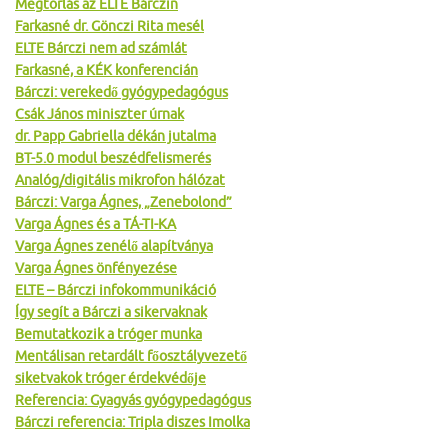
Megtorlás az ELTE Bárczin
Farkasné dr. Gönczi Rita mesél
ELTE Bárczi nem ad számlát
Farkasné, a KÉK konferencián
Bárczi: verekedő gyógypedagógus
Csák János miniszter úrnak
dr. Papp Gabriella dékán jutalma
BT-5.0 modul beszédfelismerés
Analóg/digitális mikrofon hálózat
Bárczi: Varga Ágnes, „Zenebolond”
Varga Ágnes és a TÁ-TI-KA
Varga Ágnes zenélő alapítványa
Varga Ágnes önfényezése
ELTE – Bárczi infokommunikáció
Így segít a Bárczi a sikervaknak
Bemutatkozik a tróger munka
Mentálisan retardált főosztályvezető
siketvakok tróger érdekvédője
Referencia: Gyagyás gyógypedagógus
Bárczi referencia: Tripla diszes Imolka