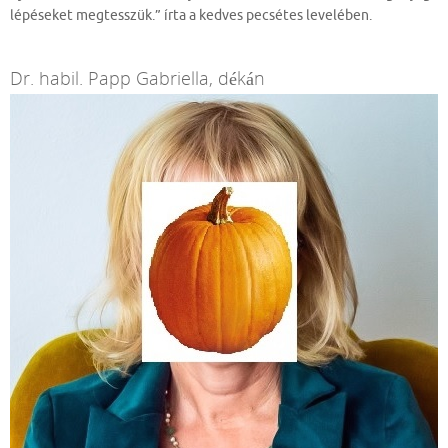
lépéseket megtesszük.” írta a kedves pecsétes levelében.
Dr. habil. Papp Gabriella, dékán