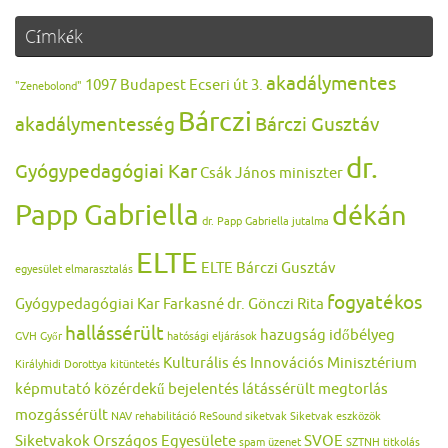
Címkék
akadálymentes
1097 Budapest Ecseri út 3.
"Zenebolond"
Bárczi
akadálymentesség
Bárczi Gusztáv
dr.
Gyógypedagógiai Kar
Csák János miniszter
Papp Gabriella
dékán
dr. Papp Gabriella jutalma
ELTE
ELTE Bárczi Gusztáv
egyesület
elmarasztalás
fogyatékos
Gyógypedagógiai Kar
Farkasné dr. Gönczi Rita
hallássérült
hazugság
időbélyeg
GVH
Győr
hatósági eljárások
Kulturális és Innovációs Minisztérium
Királyhidi Dorottya
kitüntetés
képmutató
közérdekű bejelentés
látássérült
megtorlás
mozgássérült
NAV
rehabilitáció
ReSound
siketvak
Siketvak eszközök
Siketvakok Országos Egyesülete
SVOE
spam üzenet
SZTNH
titkolás