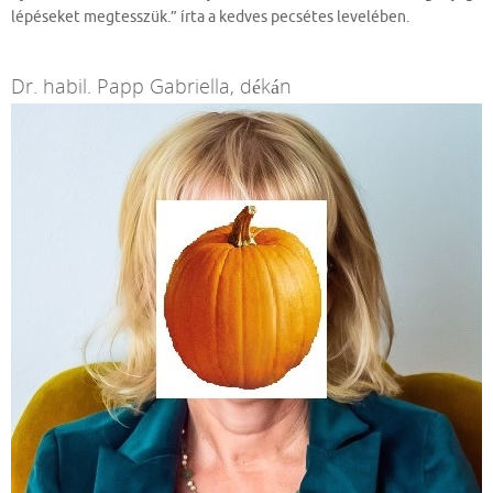
lépéseket megtesszük.” írta a kedves pecsétes levelében.
Dr. habil. Papp Gabriella, dékán