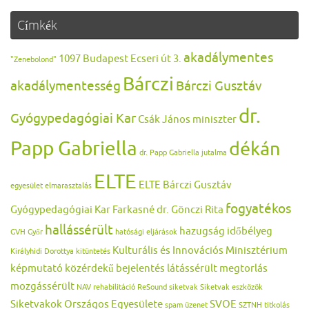
Címkék
akadálymentes
1097 Budapest Ecseri út 3.
"Zenebolond"
Bárczi
akadálymentesség
Bárczi Gusztáv
dr.
Gyógypedagógiai Kar
Csák János miniszter
Papp Gabriella
dékán
dr. Papp Gabriella jutalma
ELTE
ELTE Bárczi Gusztáv
egyesület
elmarasztalás
fogyatékos
Gyógypedagógiai Kar
Farkasné dr. Gönczi Rita
hallássérült
hazugság
időbélyeg
GVH
Győr
hatósági eljárások
Kulturális és Innovációs Minisztérium
Királyhidi Dorottya
kitüntetés
képmutató
közérdekű bejelentés
látássérült
megtorlás
mozgássérült
NAV
rehabilitáció
ReSound
siketvak
Siketvak eszközök
Siketvakok Országos Egyesülete
SVOE
spam üzenet
SZTNH
titkolás