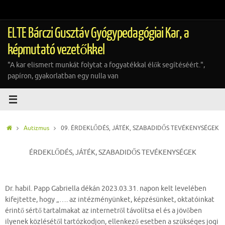
Tovább
a
tartalomra
ELTE Bárczi Gusztáv Gyógypedagógiai Kar, a
képmutató vezetőkkel
"A kar elismert munkát folytat a fogyatékkal élők segítéséért.",
papíron, gyakorlatban egy nulla van
Home
Autizmus
09. ÉRDEKLŐDÉS, JÁTÉK, SZABADIDŐS TEVÉKENYSÉGEK
ÉRDEKLŐDÉS, JÁTÉK, SZABADIDŐS TEVÉKENYSÉGEK
Dr. habil. Papp Gabriella dékán 2023.03.31. napon kelt levelében
kifejtette, hogy „…. az intézményünket, képzésünket, oktatóinkat
érintő sértő tartalmakat az internetről távolítsa el és a jövőben
ilyenek közlésétől tartózkodjon, ellenkező esetben a szükséges jogi