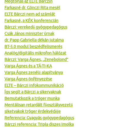
Megtorlás az ELTE Bárczin
Farkasné dr. Gönczi Rita mesél
ELTE Bárczi nem ad számlát
Farkasné, a KÉK konferencián
Bárczi: verekedő gyógypedagógus
Csák János miniszter úrnak
dr. Papp Gabriella dékán jutalma
BT-5.0 modul beszédfelismerés
Analóg/digitális mikrofon hálózat
Bárczi: Varga Ágnes, „Zenebolond”
Varga Ágnes és a TÁ-TI-KA
Varga Ágnes zenélő alapítványa
Varga Ágnes önfényezése
ELTE – Bárczi infokommunikáció
Így segít a Bárczi a sikervaknak
Bemutatkozik a tróger munka
Mentálisan retardált főosztályvezető
siketvakok tróger érdekvédője
Referencia: Gyagyás gyógypedagógus
Bárczi referencia: Tripla diszes Imolka