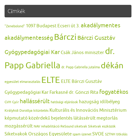
Címkék
akadálymentes
1097 Budapest Ecseri út 3.
"Zenebolond"
Bárczi
akadálymentesség
Bárczi Gusztáv
dr.
Gyógypedagógiai Kar
Csák János miniszter
Papp Gabriella
dékán
dr. Papp Gabriella jutalma
ELTE
ELTE Bárczi Gusztáv
egyesület
elmarasztalás
fogyatékos
Gyógypedagógiai Kar
Farkasné dr. Gönczi Rita
hallássérült
hazugság
időbélyeg
GVH
Győr
hatósági eljárások
Kulturális és Innovációs Minisztérium
Királyhidi Dorottya
kitüntetés
képmutató
közérdekű bejelentés
látássérült
megtorlás
mozgássérült
NAV
rehabilitáció
ReSound
siketvak
Siketvak eszközök
Siketvakok Országos Egyesülete
SVOE
spam üzenet
SZTNH
titkolás