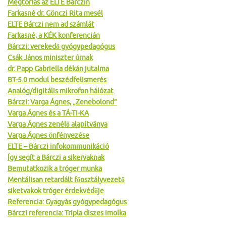
Megtorlás az ELTE Bárczin
Farkasné dr. Gönczi Rita mesél
ELTE Bárczi nem ad számlát
Farkasné, a KÉK konferencián
Bárczi: verekedő gyógypedagógus
Csák János miniszter úrnak
dr. Papp Gabriella dékán jutalma
BT-5.0 modul beszédfelismerés
Analóg/digitális mikrofon hálózat
Bárczi: Varga Ágnes, „Zenebolond”
Varga Ágnes és a TÁ-TI-KA
Varga Ágnes zenélő alapítványa
Varga Ágnes önfényezése
ELTE – Bárczi infokommunikáció
Így segít a Bárczi a sikervaknak
Bemutatkozik a tróger munka
Mentálisan retardált főosztályvezető
siketvakok tróger érdekvédője
Referencia: Gyagyás gyógypedagógus
Bárczi referencia: Tripla diszes Imolka