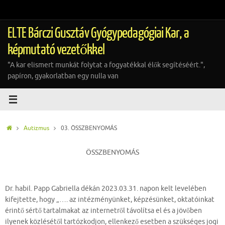
Tovább
a
tartalomra
ELTE Bárczi Gusztáv Gyógypedagógiai Kar, a
képmutató vezetőkkel
"A kar elismert munkát folytat a fogyatékkal élők segítéséért.",
papíron, gyakorlatban egy nulla van
Home
Autizmus
03. ÖSSZBENYOMÁS
ÖSSZBENYOMÁS
Dr. habil. Papp Gabriella dékán 2023.03.31. napon kelt levelében
kifejtette, hogy „…. az intézményünket, képzésünket, oktatóinkat
érintő sértő tartalmakat az internetről távolítsa el és a jövőben
ilyenek közlésétől tartózkodjon, ellenkező esetben a szükséges jogi