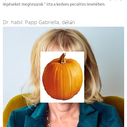
lépéseket megtesszük.” írta a kedves pecsétes levelében.
Dr. habil. Papp Gabriella, dékán