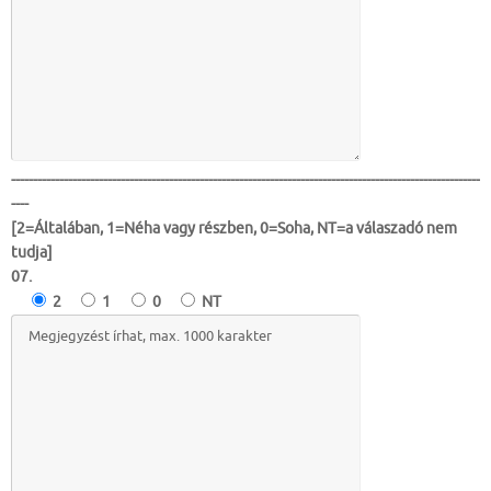
-----------------------------------------------------------------------------------------------------------
----
[2=Általában, 1=Néha vagy részben, 0=Soha, NT=a válaszadó nem
tudja]
07.
2
1
0
NT