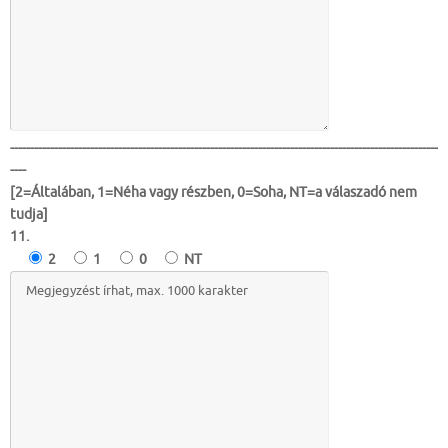
-----------------------------------------------------------------------------------------------------------
----
[2=Általában, 1=Néha vagy részben, 0=Soha, NT=a válaszadó nem
tudja]
11.
2
1
0
NT