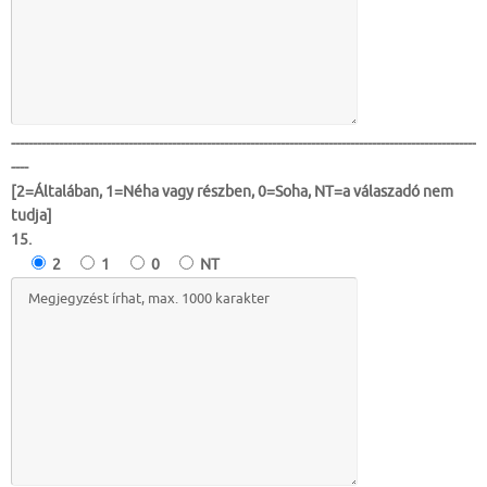
-----------------------------------------------------------------------------------------------------------
----
[2=Általában, 1=Néha vagy részben, 0=Soha, NT=a válaszadó nem
tudja]
15.
2
1
0
NT