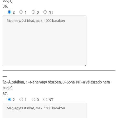
tudja]
36.
2
1
0
NT
-----------------------------------------------------------------------------------------------------------
----
[2=Általában, 1=Néha vagy részben, 0=Soha, NT=a válaszadó nem
tudja]
37.
2
1
0
NT