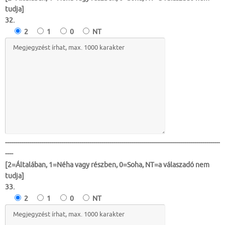
tudja]
32.
2
1
0
NT
-----------------------------------------------------------------------------------------------------------
----
[2=Általában, 1=Néha vagy részben, 0=Soha, NT=a válaszadó nem
tudja]
33.
2
1
0
NT