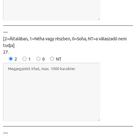
-----------------------------------------------------------------------------------------------------------
----
[2=Általában, 1=Néha vagy részben, 0=Soha, NT=a válaszadó nem
tudja]
27.
2
1
0
NT
-----------------------------------------------------------------------------------------------------------
----