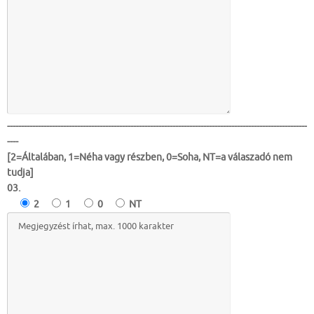
-----------------------------------------------------------------------------------------------------------
----
[2=Általában, 1=Néha vagy részben, 0=Soha, NT=a válaszadó nem
tudja]
03.
2
1
0
NT