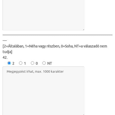
-----------------------------------------------------------------------------------------------------------
----
[2=Általában, 1=Néha vagy részben, 0=Soha, NT=a válaszadó nem
tudja]
42.
2
1
0
NT