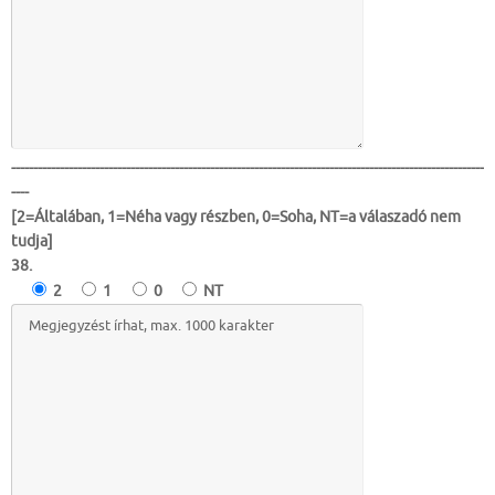
-----------------------------------------------------------------------------------------------------------
----
[2=Általában, 1=Néha vagy részben, 0=Soha, NT=a válaszadó nem
tudja]
38.
2
1
0
NT