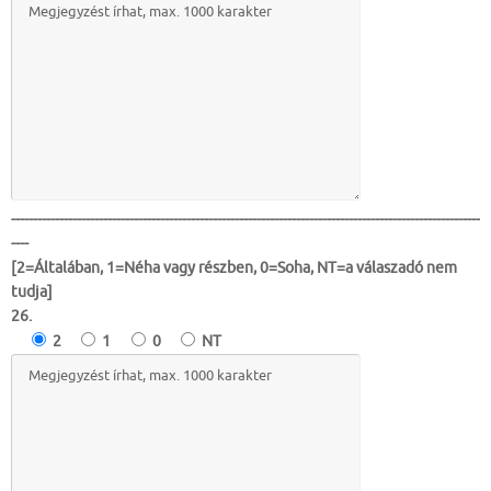
-----------------------------------------------------------------------------------------------------------
----
[2=Általában, 1=Néha vagy részben, 0=Soha, NT=a válaszadó nem
tudja]
26.
2
1
0
NT