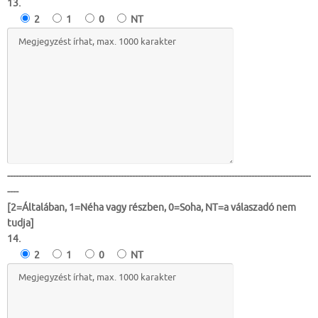
13.
2
1
0
NT
-----------------------------------------------------------------------------------------------------------
----
[2=Általában, 1=Néha vagy részben, 0=Soha, NT=a válaszadó nem
tudja]
14.
2
1
0
NT