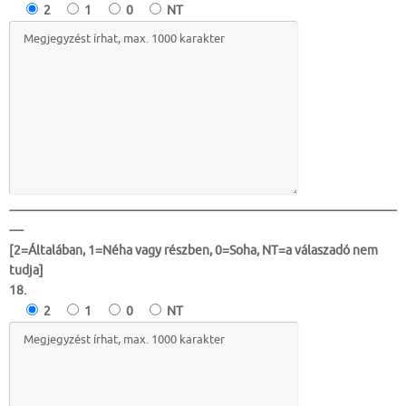
2
1
0
NT
-----------------------------------------------------------------------------------------------------------
----
[2=Általában, 1=Néha vagy részben, 0=Soha, NT=a válaszadó nem
tudja]
18.
2
1
0
NT