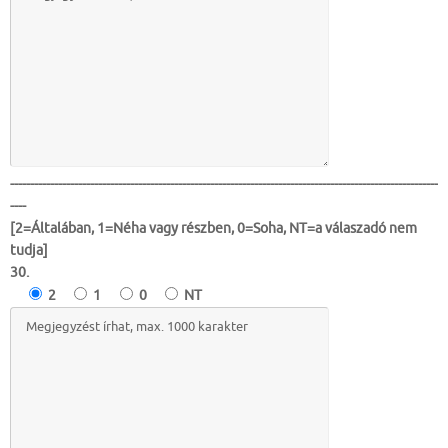
-----------------------------------------------------------------------------------------------------------
----
[2=Általában, 1=Néha vagy részben, 0=Soha, NT=a válaszadó nem
tudja]
30.
2
1
0
NT