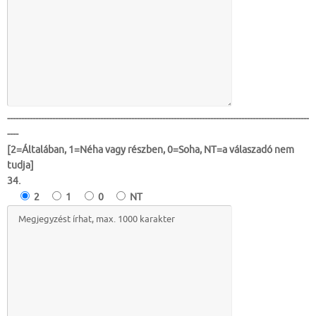
-----------------------------------------------------------------------------------------------------------
----
[2=Általában, 1=Néha vagy részben, 0=Soha, NT=a válaszadó nem
tudja]
34.
2
1
0
NT