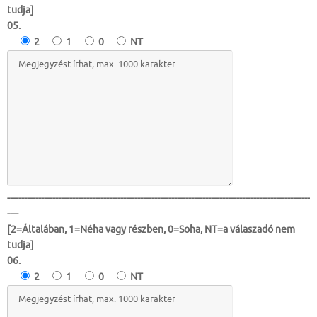
tudja]
05.
2
1
0
NT
-----------------------------------------------------------------------------------------------------------
----
[2=Általában, 1=Néha vagy részben, 0=Soha, NT=a válaszadó nem
tudja]
06.
2
1
0
NT