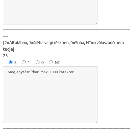
-----------------------------------------------------------------------------------------------------------
----
[2=Általában, 1=Néha vagy részben, 0=Soha, NT=a válaszadó nem
tudja]
23.
2
1
0
NT
-----------------------------------------------------------------------------------------------------------