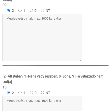
09.
2
1
0
NT
-----------------------------------------------------------------------------------------------------------
----
[2=Általában, 1=Néha vagy részben, 0=Soha, NT=a válaszadó nem
tudja]
10.
2
1
0
NT