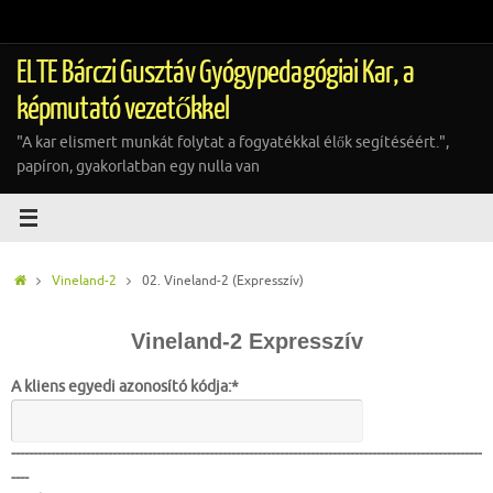
Tovább
a
tartalomra
ELTE Bárczi Gusztáv Gyógypedagógiai Kar, a
képmutató vezetőkkel
"A kar elismert munkát folytat a fogyatékkal élők segítéséért.",
papíron, gyakorlatban egy nulla van
Home
Vineland-2
02. Vineland-2 (Expresszív)
Vineland-2 Expresszív
A kliens egyedi azonosító kódja:*
-----------------------------------------------------------------------------------------------------------
----