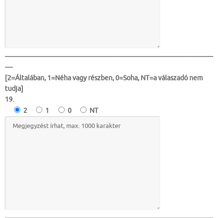
-----------------------------------------------------------------------------------------------------------
----
[2=Általában, 1=Néha vagy részben, 0=Soha, NT=a válaszadó nem
tudja]
19.
2
1
0
NT