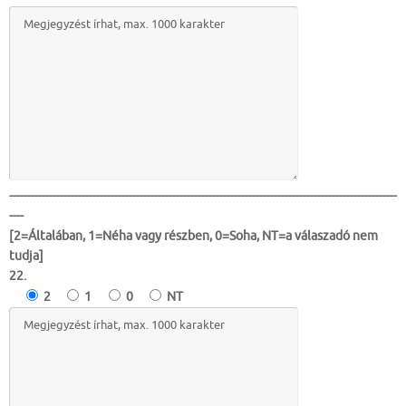
-----------------------------------------------------------------------------------------------------------
----
[2=Általában, 1=Néha vagy részben, 0=Soha, NT=a válaszadó nem
tudja]
22.
2
1
0
NT