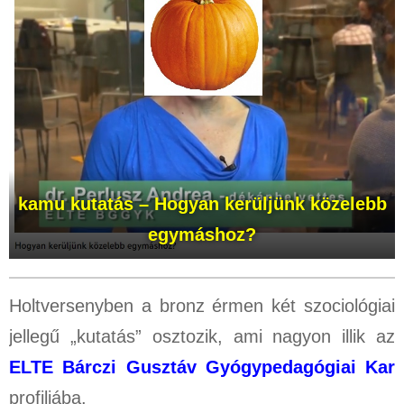
kamu kutatás
– Hogyan kerüljünk közelebb
egymáshoz?
Holtversenyben a bronz érmen két szociológiai
jellegű „kutatás” osztozik, ami nagyon illik az
ELTE Bárczi Gusztáv Gyógypedagógiai Kar
profiljába.