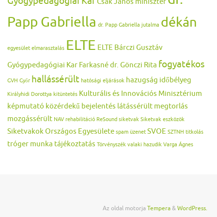
Gyógypedagógiai Kar
Csák János miniszter
Papp Gabriella
dékán
dr. Papp Gabriella jutalma
ELTE
ELTE Bárczi Gusztáv
egyesület
elmarasztalás
fogyatékos
Gyógypedagógiai Kar
Farkasné dr. Gönczi Rita
hallássérült
hazugság
időbélyeg
GVH
Győr
hatósági eljárások
Kulturális és Innovációs Minisztérium
Királyhidi Dorottya
kitüntetés
képmutató
közérdekű bejelentés
látássérült
megtorlás
mozgássérült
NAV
rehabilitáció
ReSound
siketvak
Siketvak eszközök
Siketvakok Országos Egyesülete
SVOE
spam üzenet
SZTNH
titkolás
tróger munka
tájékoztatás
Törvényszék
valaki hazudik
Varga Ágnes
Az oldal motorja
Tempera
&
WordPress.