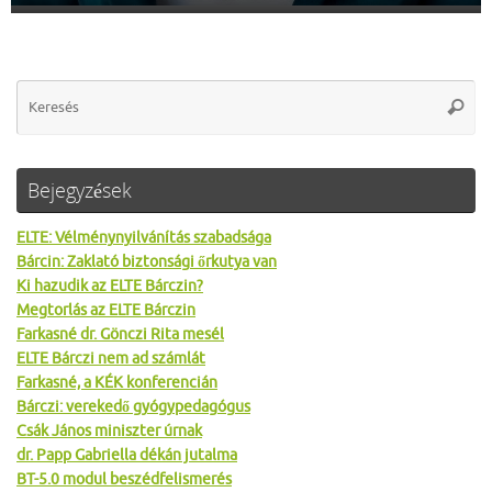
Se
Keres
for
Bejegyzések
ELTE: Vélménynyilvánítás szabadsága
Bárcin: Zaklató biztonsági őrkutya van
Ki hazudik az ELTE Bárczin?
Megtorlás az ELTE Bárczin
Farkasné dr. Gönczi Rita mesél
ELTE Bárczi nem ad számlát
Farkasné, a KÉK konferencián
Bárczi: verekedő gyógypedagógus
Csák János miniszter úrnak
dr. Papp Gabriella dékán jutalma
BT-5.0 modul beszédfelismerés