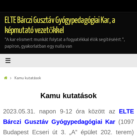
Tovább
a
tartalomra
ELTE Bárczi Gusztáv Gyógypedagógiai Kar, a
képmutató vezetőkkel
"A kar elismert munkát folytat a fogyatékkal élők segítéséért.",
papíron, gyakorlatban egy nulla van
Home
Kamu kutatások
Kamu kutatások
2023.05.31. napon 9-12 óra között az
ELTE
Bárczi Gusztáv Gyógypedagógiai Kar
(1097
Budapest Ecseri út 3. „A” épület 202. terem)