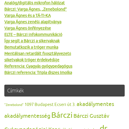
Analóg/digitális mikrofon hálózat
Bárczi: Varga Ágnes, „Zenebolond”
Varga Ágnes és a TÁ-TI-KA
Varga Ágnes zenélő alapítványa
Varga Ágnes önfényezése
ELTE – Bárczi infokommunikáció
Így segít a Bárczi a sikervaknak
Bemutatkozik a tróger munka
Mentálisan retardált főosztályvezető
siketvakok tróger érdekvédője
Referencia: Gyagyás gyógypedagógus
Bárczi referencia: Tripla diszes Imolka
Címkék
akadálymentes
1097 Budapest Ecseri út 3.
"Zenebolond"
Bárczi
akadálymentesség
Bárczi Gusztáv
dr.