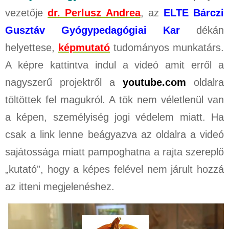
vezetője
dr. Perlusz Andrea
, az
ELTE Bárczi
Gusztáv Gyógypedagógiai Kar
dékán
helyettese,
képmutató
tudományos munkatárs.
A képre kattintva indul a videó amit erről a
nagyszerű projektről a
youtube.com
oldalra
töltöttek fel magukról. A tök nem véletlenül van
a képen, személyiség jogi védelem miatt. Ha
csak a link lenne beágyazva az oldalra a videó
sajátossága miatt pampoghatna a rajta szereplő
„kutató”, hogy a képes felével nem járult hozzá
az itteni megjelenéshez.