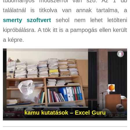
tudományos módszerről van szó. Az 1 db
találatnál is titkolva van annak tartalma, a
smerty szoftvert
sehol nem lehet letölteni
kipróbálásra. A tök itt is a pampogás ellen került
a képre.
kamu kutatások
– Excel Guru