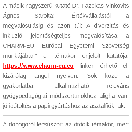
A másik nagyszerű kutató Dr. Fazekas-Vinkovits
Ágnes Sarolta: „Értékvállalástól a
megvalósulásig és azon túl: A diverzitás és
inkluzió jelentőségteljes megvalósítása a
CHARM-EU Európai Egyetemi Szövetség
munkájában” c. témakör önjelölt kutatója.
https://www.charm-eu.eu
linken érhető el,
kizárólag angol nyelven. Sok köze a
gyakorlatban alkalmazható releváns
gyógypedagógiai módszertanokhoz aligha van,
jó időtöltés a papírgyártáshoz az asztalfióknak.
A dobogóról lecsúszott az ötödik témakör, mert