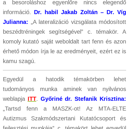
a besoroláshoz egyenlőre nincs elegendő
információ.
Dr. habil Jakab Zoltán – Dr. Víg
Julianna:
„A lateralizáció vizsgálata módosított
beszédtréningek segítségével” c. témakör. A
komoly kutató saját weboldalt tart fenn és azon
érhető módon írja le az eredményeit, ezért ez is
kamu szagú.
Egyedül a hatodik témakörben lehet
tudományos munka aminek van nyilvános
weblapja
ITT
.
Győriné dr. Stefanik Krisztina:
„Tartsd fenn a MASZK-ot! Az MTA-ELTE
Autizmus
Szakmódszertani Kutatócsoport és
fejlesztési munkája” c. témakört lehet egyedül