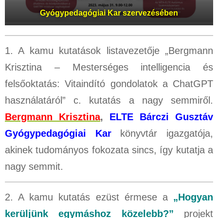
Gyógypedagógiai Kar szervezésében
1. A kamu kutatások listavezetője „Bergmann
Krisztina – Mesterséges intelligencia és
felsőoktatás: Vitaindító gondolatok a ChatGPT
használatáról” c. kutatás a nagy semmiről.
Bergmann Krisztina
,
ELTE Bárczi Gusztáv
Gyógypedagógiai Kar
könyvtár igazgatója,
akinek tudományos fokozata sincs, így kutatja a
nagy semmit.
2. A kamu kutatás ezüst érmese a
„Hogyan
kerüljünk egymáshoz közelebb?”
projekt