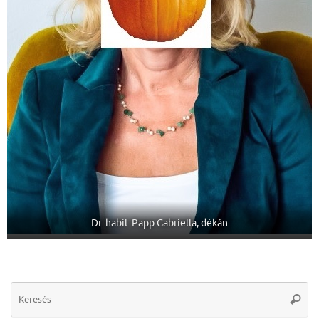
Dr. habil. Papp Gabriella, dékán
Se
Keres
for