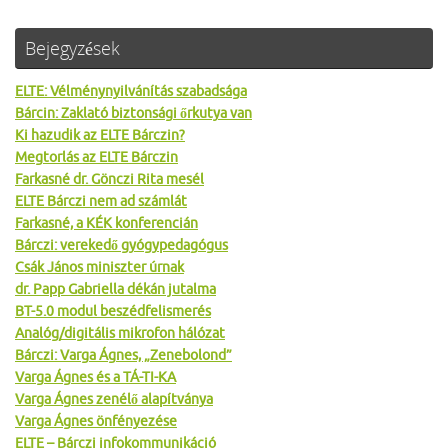
Bejegyzések
ELTE: Vélménynyilvánítás szabadsága
Bárcin: Zaklató biztonsági őrkutya van
Ki hazudik az ELTE Bárczin?
Megtorlás az ELTE Bárczin
Farkasné dr. Gönczi Rita mesél
ELTE Bárczi nem ad számlát
Farkasné, a KÉK konferencián
Bárczi: verekedő gyógypedagógus
Csák János miniszter úrnak
dr. Papp Gabriella dékán jutalma
BT-5.0 modul beszédfelismerés
Analóg/digitális mikrofon hálózat
Bárczi: Varga Ágnes, „Zenebolond”
Varga Ágnes és a TÁ-TI-KA
Varga Ágnes zenélő alapítványa
Varga Ágnes önfényezése
ELTE – Bárczi infokommunikáció