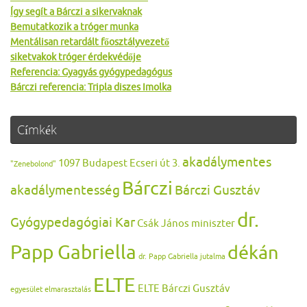
Így segít a Bárczi a sikervaknak
Bemutatkozik a tróger munka
Mentálisan retardált főosztályvezető
siketvakok tróger érdekvédője
Referencia: Gyagyás gyógypedagógus
Bárczi referencia: Tripla diszes Imolka
Címkék
akadálymentes
1097 Budapest Ecseri út 3.
"Zenebolond"
Bárczi
akadálymentesség
Bárczi Gusztáv
dr.
Gyógypedagógiai Kar
Csák János miniszter
Papp Gabriella
dékán
dr. Papp Gabriella jutalma
ELTE
ELTE Bárczi Gusztáv
egyesület
elmarasztalás