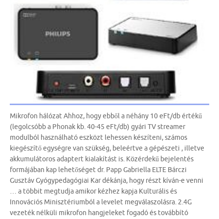
Mikrofon hálózat Ahhoz, hogy ebből a néhány 10 eFt/db értékű
(legolcsóbb a Phonak kb. 40-45 eFt/db) gyári TV streamer
modulból használható eszközt lehessen készíteni, számos
kiegészítő egységre van szükség, beleértve a gépészeti , illetve
akkumulátoros adaptert kialakítást is. Közérdekű bejelentés
formájában kap lehetőséget dr. Papp Gabriella ELTE Bárczi
Gusztáv Gyógypedagógiai Kar dékánja, hogy részt kíván-e venni
… a többit megtudja amikor kézhez kapja Kulturális és
Innovációs Minisztériumból a levelet megválaszolásra. 2.4G
vezeték nélküli mikrofon hangjeleket fogadó és továbbító