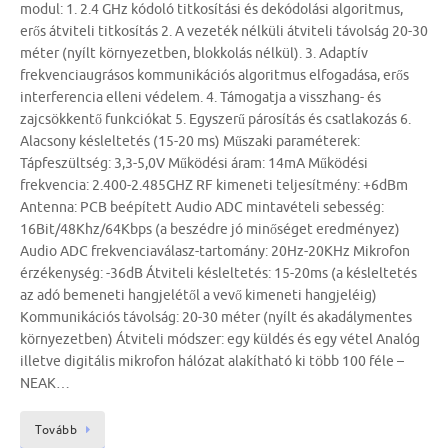
modul: 1. 2.4 GHz kódoló titkosítási és dekódolási algoritmus,
erős átviteli titkosítás 2. A vezeték nélküli átviteli távolság 20-30
méter (nyílt környezetben, blokkolás nélkül). 3. Adaptív
frekvenciaugrásos kommunikációs algoritmus elfogadása, erős
interferencia elleni védelem. 4. Támogatja a visszhang- és
zajcsökkentő funkciókat 5. Egyszerű párosítás és csatlakozás 6.
Alacsony késleltetés (15-20 ms) Műszaki paraméterek:
Tápfeszültség: 3,3-5,0V Működési áram: 14mA Működési
frekvencia: 2.400-2.485GHZ RF kimeneti teljesítmény: +6dBm
Antenna: PCB beépített Audio ADC mintavételi sebesség:
16Bit/48Khz/64Kbps (a beszédre jó minőséget eredményez)
Audio ADC frekvenciaválasz-tartomány: 20Hz-20KHz Mikrofon
érzékenység: -36dB Átviteli késleltetés: 15-20ms (a késleltetés
az adó bemeneti hangjelétől a vevő kimeneti hangjeléig)
Kommunikációs távolság: 20-30 méter (nyílt és akadálymentes
környezetben) Átviteli módszer: egy küldés és egy vétel Analóg
illetve digitális mikrofon hálózat alakítható ki több 100 féle –
NEAK…
Tovább