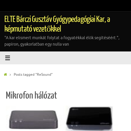
Tovább
a
tartalomra
ELTE Bárczi Gusztáv Gyógypedagógiai Kar, a
képmutató vezetőkkel
"A kar elismert munkát folytat a fogyatékkal élők segítéséért.",
papíron, gyakorlatban egy nulla van
Home
Posts tagged "ReSound"
Mikrofon hálózat