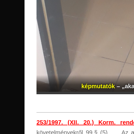
képmutatók
– „ak
253/1997. (XII. 20.) Korm. rend
követelményekről 99.§ (5) „… Az ak