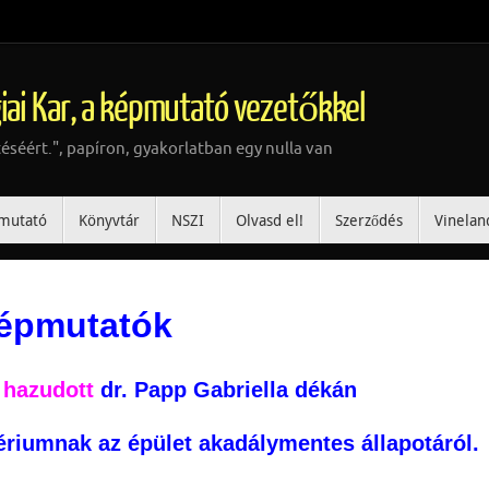
iai Kar, a képmutató vezetőkkel
téséért.", papíron, gyakorlatban egy nulla van
mutató
Könyvtár
NSZI
Olvasd el!
Szerződés
Vinelan
épmutatók
n
hazudott
dr. Papp Gabriella dékán
tériumnak az épület akadálymentes állapotáról.