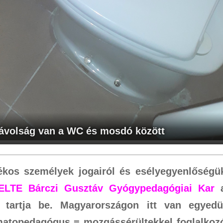
ávolság van a WC és mosdó között
kos személyek jogairól és esélyegyenlőségü
ELTE Bárczi Gusztáv Gyógypedagógiai Kar
 tartja be. Magyarországon itt van egyedü
matopedagógus = mozgássérültekkel foglalkoz