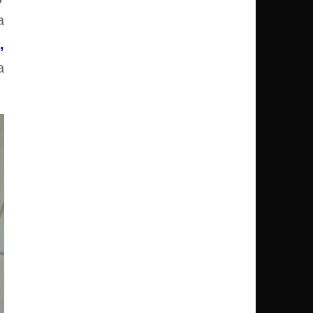
a
,
a