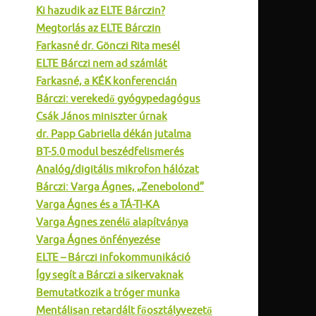
Ki hazudik az ELTE Bárczin?
Megtorlás az ELTE Bárczin
Farkasné dr. Gönczi Rita mesél
ELTE Bárczi nem ad számlát
Farkasné, a KÉK konferencián
Bárczi: verekedő gyógypedagógus
Csák János miniszter úrnak
dr. Papp Gabriella dékán jutalma
BT-5.0 modul beszédfelismerés
Analóg/digitális mikrofon hálózat
Bárczi: Varga Ágnes, „Zenebolond”
Varga Ágnes és a TÁ-TI-KA
Varga Ágnes zenélő alapítványa
Varga Ágnes önfényezése
ELTE – Bárczi infokommunikáció
Így segít a Bárczi a sikervaknak
Bemutatkozik a tróger munka
Mentálisan retardált főosztályvezető