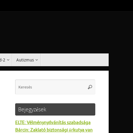
d-2
Autizmus
Search
Keresés
for:
Bejegyzések
ELTE: Vélménynyilvánítás szabadsága
Bárcin: Zaklató biztonsági őrkutya van