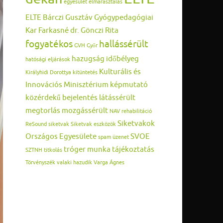
egyesület
elmarasztalás
ELTE Bárczi Gusztáv Gyógypedagógiai
Kar
Farkasné dr. Gönczi Rita
fogyatékos
hallássérült
GVH
Győr
hazugság
időbélyeg
hatósági eljárások
Kulturális és
Királyhidi Dorottya
kitüntetés
Innovációs Minisztérium
képmutató
közérdekű bejelentés
látássérült
megtorlás
mozgássérült
NAV
rehabilitáció
Siketvakok
ReSound
siketvak
Siketvak eszközök
Országos Egyesülete
SVOE
spam üzenet
tróger munka
tájékoztatás
SZTNH
titkolás
Törvényszék
valaki hazudik
Varga Ágnes