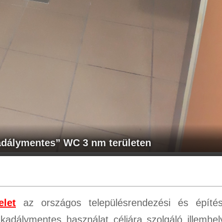
adálymentes” WC 3 nm területen
elet
az országos településrendezési és építés
adálymentes használat céljára szolgáló illemhel