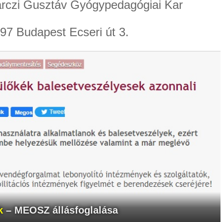
rczi Gusztáv Gyógypedagógiai Kar
97 Budapest Ecseri út 3.
k
– MEOSZ állásfoglalása