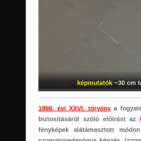
képmutatók
~30 cm t
1998. évi XXVI. törvény
a fogyaté
biztosításáról szóló előírást az
fényképek alátámasztott módon
szomatopedagógus képzés,
(szo