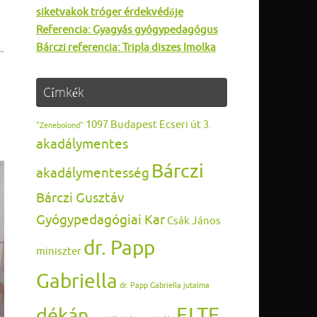
siketvakok tróger érdekvédője
Referencia: Gyagyás gyógypedagógus
Bárczi referencia: Tripla diszes Imolka
Címkék
1097 Budapest Ecseri út 3.
"Zenebolond"
akadálymentes
Bárczi
akadálymentesség
Bárczi Gusztáv
Gyógypedagógiai Kar
Csák János
dr. Papp
miniszter
Gabriella
dr. Papp Gabriella jutalma
ELTE
dékán