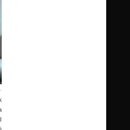
k
a
l
ó