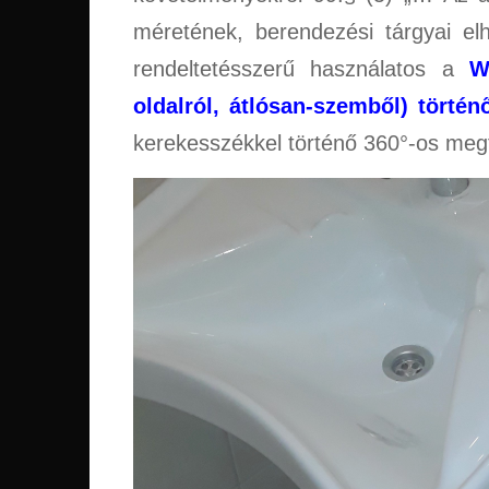
méretének, berendezési tárgyai elh
rendeltetésszerű használatos a
W
oldalról, átlósan-szemből) történ
kerekesszékkel történő 360°-os meg