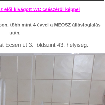
z elől kivágott WC csészéről képpel
pon, több mint 4 évvel a MEOSZ állásfoglalás
után.
 Ecseri út 3. földszint 43. helyiség.