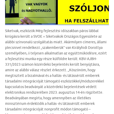
Siketvak, eszközök Még fejlesztési időszakban páros lábbal
kirúgásra került a SVOE = Siketvakok Országos Egyesülete az
alábbi színvonalú szolgáltatás miatt. Akármilyen címeres, állami
plecsnivel rendelkező „szakemberük” van Királyhidi Dorottya
személyében, ő teljesen alkalmatlan az együttműködésre, ezért
a fejlesztési munka egy része külföldre került. KBV-AJBH-
331/2023 számon közérdekű bejelentés került benyújtásra,
amire az alábbi válasz részlet érkezett. „Köszönöm, hogy
megtisztelt a bizalmával és a hallás- és látássérült emberek
társadalmi integrációját támogató eszközökkel/módszerekkel
kapcsolatos beadványát a közérdekű bejelentések védett
elektronikus rendszerében 2023. augusztus 14-én rögzítette.
Beadványában megírta, hogy amennyiben az illetékes
minisztérium érdeklődik a hallás- és látássérült emberek
társadalmi integrációját nonprofit módon támogató –