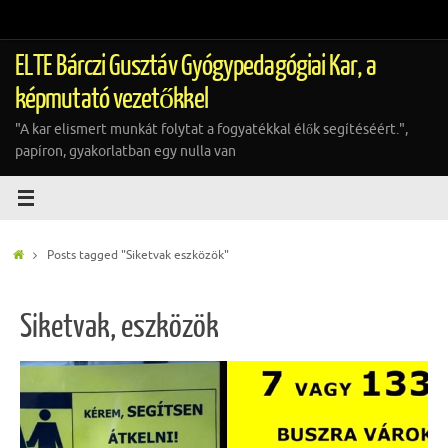
Tovább
a
tartalomra
ELTE Bárczi Gusztáv Gyógypedagógiai Kar, a
képmutató vezetőkkel
"A kar elismert munkát folytat a fogyatékkal élők segítéséért.",
papíron, gyakorlatban egy nulla van
Home
Posts tagged "Siketvak eszközök"
Siketvak, eszközök