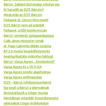
Bárcin: Zaklató biztonsági őrkutya van
Ki hazudik az ELTE Bárczin?
Megtorlás az ELTE Bárczin
Farkasné dr. Gönczi Rita mesél
ELTE Bárczi nem ad számlát
Farkasné, a KÉK konferencián
Bárczi: verekedő gyógypedagógus
Csák János miniszter úrnak
dr. Papp Gabriella dékán jutalma
BT-5.0 modul beszédfelismerés
Analóg/digitális mikrofon hálózat
Bárczi: Varga Ágnes, „Zenebolond”
Varga Ágnes és a TÁ-TI-KA
Varga Ágnes zenélő alapítványa
Varga Ágnes önfényezése
ELTE – Bárczi infokommunikáció
Így segít a Bárczi a sikervaknak
Bemutatkozik a tróger munka
Mentálisan retardált főosztályvezető
siketvakok tróger érdekvédője