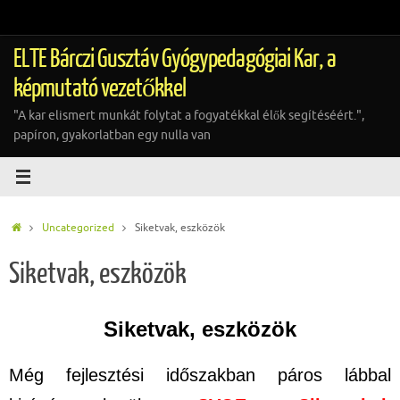
Tovább
a
tartalomra
ELTE Bárczi Gusztáv Gyógypedagógiai Kar, a
képmutató vezetőkkel
"A kar elismert munkát folytat a fogyatékkal élők segítéséért.",
papíron, gyakorlatban egy nulla van
Home
Uncategorized
Siketvak, eszközök
Siketvak, eszközök
Siketvak, eszközök
Még fejlesztési időszakban páros lábbal