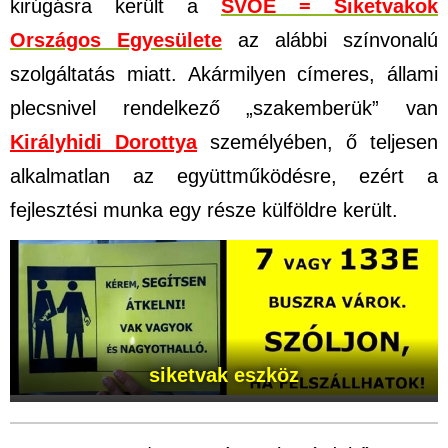
kirúgásra került a
SVOE = Siketvakok
Országos Egyesülete
az alábbi színvonalú
szolgáltatás miatt. Akármilyen címeres, állami
plecsnivel rendelkező „szakemberük” van
Királyhidi Dorottya
személyében, ő
teljesen
alkalmatlan az együttműködésre, ezért a
fejlesztési munka egy része külföldre került.
siketvak eszköz