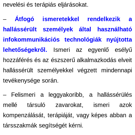
nevelési és terápiás eljárásokat.
–
Átfogó ismeretekkel rendelkezik a
hallássérült személyek által használható
infokommunikációs technológiák nyújtotta
lehetőségekről.
Ismeri az egyenlő esélyű
hozzáférés és az észszerű alkalmazkodás elveit
hallássérült személyekkel végzett mindennapi
tevékenysége során.
– Felismeri a leggyakoribb, a hallássérülés
mellé társuló zavarokat, ismeri azok
kompenzálását, terápiáját, vagy képes abban a
társszakmák segítségét kérni.