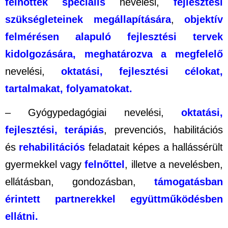
felnőttek speciális
nevelési,
fejlesztési
szükségleteinek megállapítására
,
objektív
felmérésen alapuló fejlesztési tervek
kidolgozására, meghatározva a megfelelő
nevelési,
oktatási, fejlesztési célokat,
tartalmakat, folyamatokat.
– Gyógypedagógiai nevelési,
oktatási
,
fejlesztési
,
terápiás
, prevenciós, habilitációs
és
rehabilitációs
feladatait képes a hallássérült
gyermekkel vagy
felnőttel
, illetve a nevelésben,
ellátásban, gondozásban,
támogatásban
érintett partnerekkel együttműködésben
ellátni.