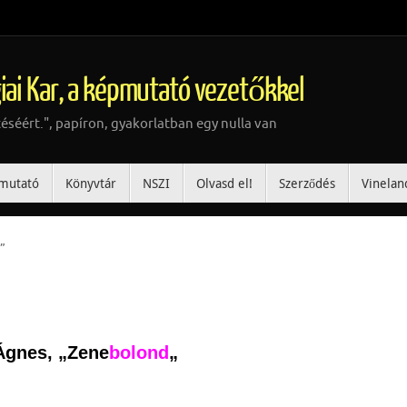
iai Kar, a képmutató vezetőkkel
téséért.", papíron, gyakorlatban egy nulla van
mutató
Könyvtár
NSZI
Olvasd el!
Szerződés
Vinelan
”
Ágnes, „Zene
bolond
„