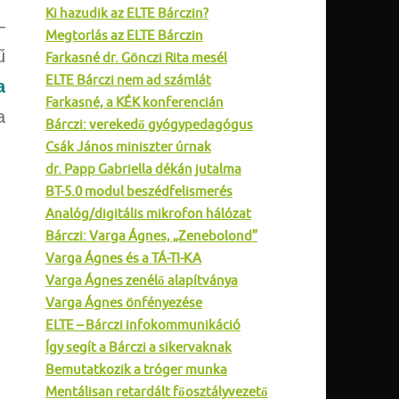
Ki hazudik az ELTE Bárczin?
–
Megtorlás az ELTE Bárczin
ű
Farkasné dr. Gönczi Rita mesél
ELTE Bárczi nem ad számlát
a
Farkasné, a KÉK konferencián
a
Bárczi: verekedő gyógypedagógus
Csák János miniszter úrnak
dr. Papp Gabriella dékán jutalma
BT-5.0 modul beszédfelismerés
Analóg/digitális mikrofon hálózat
Bárczi: Varga Ágnes, „Zenebolond”
Varga Ágnes és a TÁ-TI-KA
Varga Ágnes zenélő alapítványa
Varga Ágnes önfényezése
ELTE – Bárczi infokommunikáció
Így segít a Bárczi a sikervaknak
Bemutatkozik a tróger munka
Mentálisan retardált főosztályvezető