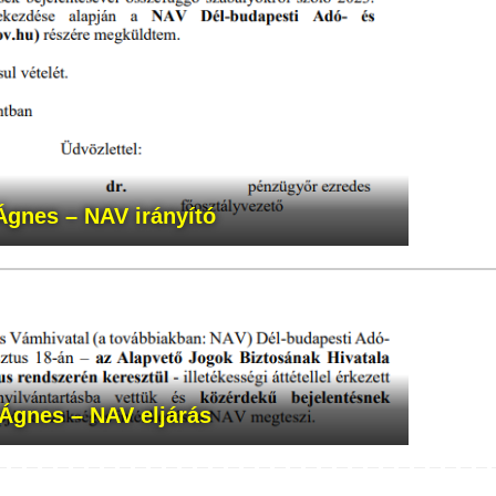
Ágnes
– NAV irányító
 Ágnes
– NAV eljárás