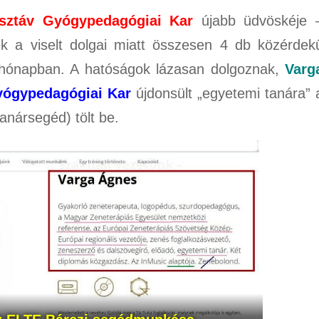
sztáv Gyógypedagógiai Kar
újabb üdvöskéje 
k a viselt dolgai miatt összesen 4 db közérdek
s hónapban. A hatóságok lázasan dolgoznak,
Varg
yógypedagógiai Kar
újdonsült „egyetemi tanára” 
nársegéd) tölt be.