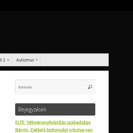
d-2
Autizmus
Search
Keresés
for:
Bejegyzések
ELTE: Vélménynyilvánítás szabadsága
Bárcin: Zaklató biztonsági őrkutya van