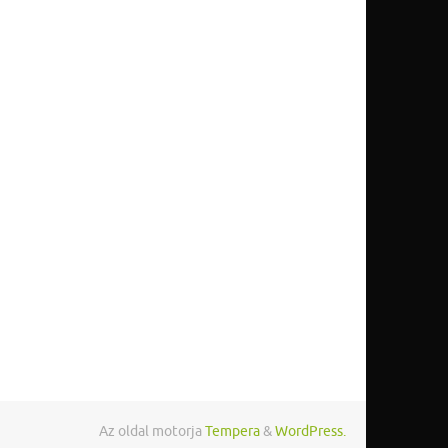
Az oldal motorja
Tempera
&
WordPress.