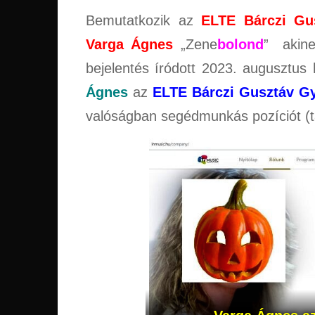
Bemutatkozik az
ELTE Bárczi Gu
Varga Ágnes
„Zene
bolond
” akine
bejelentés íródott 2023. augusztu
Ágnes
az
ELTE Bárczi Gusztáv G
valóságban segédmunkás pozíciót (ta