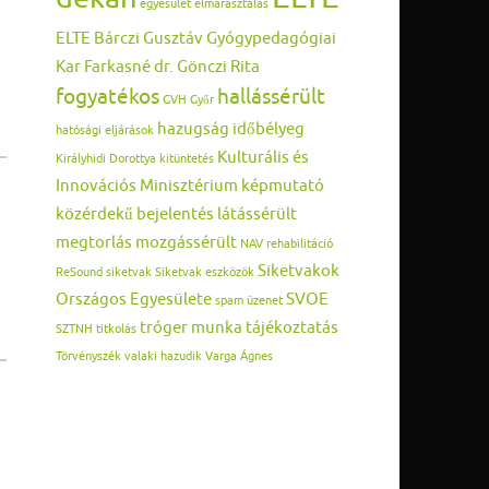
egyesület
elmarasztalás
ELTE Bárczi Gusztáv Gyógypedagógiai
Kar
Farkasné dr. Gönczi Rita
fogyatékos
hallássérült
GVH
Győr
hazugság
időbélyeg
hatósági eljárások
Kulturális és
Királyhidi Dorottya
kitüntetés
Innovációs Minisztérium
képmutató
közérdekű bejelentés
látássérült
megtorlás
mozgássérült
NAV
rehabilitáció
Siketvakok
ReSound
siketvak
Siketvak eszközök
Országos Egyesülete
SVOE
spam üzenet
tróger munka
tájékoztatás
SZTNH
titkolás
Törvényszék
valaki hazudik
Varga Ágnes