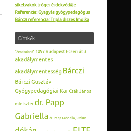
siketvakok tróger érdekvédője
Referencia: Gyagyás gyógypedagógus
Bárczi referencia: Tripla diszes Imolka
Címkék
1097 Budapest Ecseri út 3.
"Zenebolond"
akadálymentes
Bárczi
akadálymentesség
Bárczi Gusztáv
Gyógypedagógiai Kar
Csák János
dr. Papp
miniszter
Gabriella
dr. Papp Gabriella jutalma
ELTE
dékán