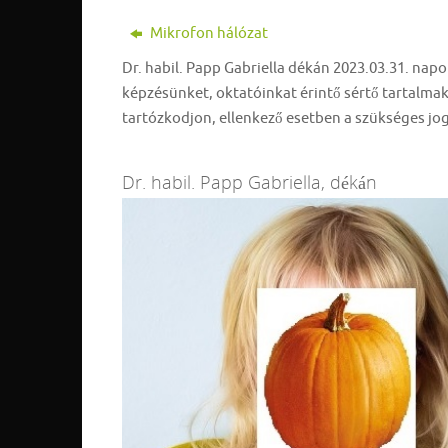
Mikrofon hálózat
Dr. habil. Papp Gabriella dékán 2023.03.31. napo
képzésünket, oktatóinkat érintő sértő tartalmakat
tartózkodjon, ellenkező esetben a szükséges jog
Dr. habil. Papp Gabriella, dékán