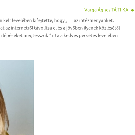
Varga Ágnes TÁ-TI-KA
n kelt levelében kifejtette, hogy „…. az intézményünket,
 az internetről távolítsa el és a jövőben ilyenek közlésétől
i lépéseket megtesszük.” írta a kedves pecsétes levelében.