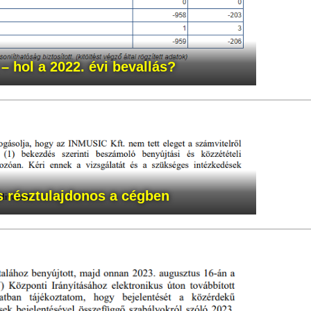
– hol a 2022. évi bevallás?
s
résztulajdonos a cégben