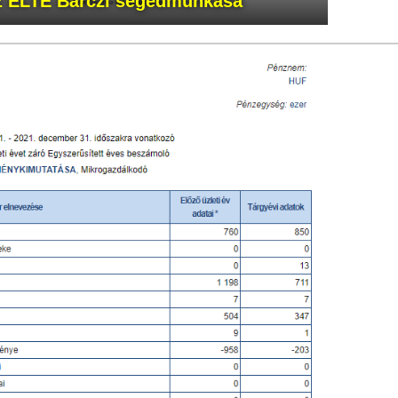
z ELTE Bárczi segédmunkása