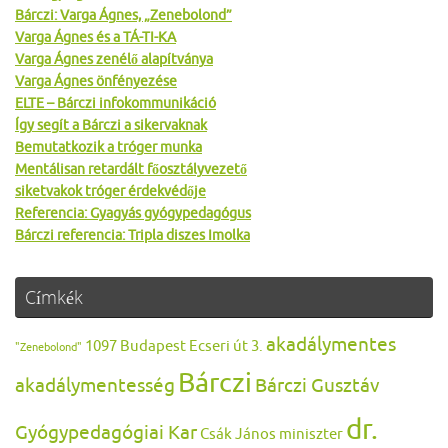
Bárczi: Varga Ágnes, „Zenebolond”
Varga Ágnes és a TÁ-TI-KA
Varga Ágnes zenélő alapítványa
Varga Ágnes önfényezése
ELTE – Bárczi infokommunikáció
Így segít a Bárczi a sikervaknak
Bemutatkozik a tróger munka
Mentálisan retardált főosztályvezető
siketvakok tróger érdekvédője
Referencia: Gyagyás gyógypedagógus
Bárczi referencia: Tripla diszes Imolka
Címkék
akadálymentes
1097 Budapest Ecseri út 3.
"Zenebolond"
Bárczi
akadálymentesség
Bárczi Gusztáv
dr.
Gyógypedagógiai Kar
Csák János miniszter