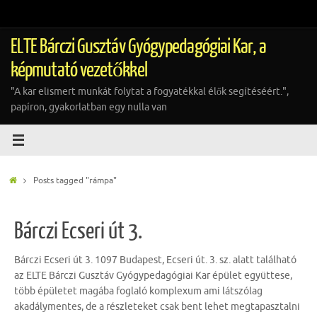
Tovább
a
tartalomra
ELTE Bárczi Gusztáv Gyógypedagógiai Kar, a
képmutató vezetőkkel
"A kar elismert munkát folytat a fogyatékkal élők segítéséért.",
papíron, gyakorlatban egy nulla van
Home
Posts tagged "rámpa"
Bárczi Ecseri út 3.
Bárczi Ecseri út 3. 1097 Budapest, Ecseri út. 3. sz. alatt található
az ELTE Bárczi Gusztáv Gyógypedagógiai Kar épület együttese,
több épületet magába foglaló komplexum ami látszólag
akadálymentes, de a részleteket csak bent lehet megtapasztalni