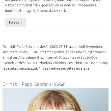
viszel nem tilthatnak ki jogszerűen és nem kell megijedni a
bunkó biztonsági őrtől sem, akinek csak…
Tovább
Dr. habil. Papp Gabriella dékán 2023.03.31. napon kelt levelében
kifejtette, hogy „…. az intézményünket, képzésünket, oktatóinkat
érintő sértő tartalmakat az internetről távolítsa el és a jövőben
ilyenek közlésétől tartózkodjon, ellenkező esetben a szükséges jogi
lépéseket megtesszük.” írta a kedves pecsétes levelében.
Dr. habil. Papp Gabriella, dékán