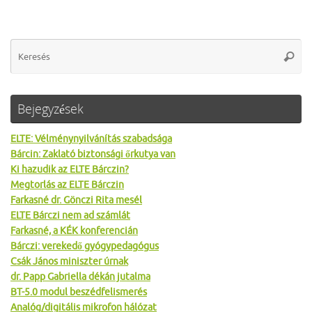
Se
Keres
for
Bejegyzések
ELTE: Vélménynyilvánítás szabadsága
Bárcin: Zaklató biztonsági őrkutya van
Ki hazudik az ELTE Bárczin?
Megtorlás az ELTE Bárczin
Farkasné dr. Gönczi Rita mesél
ELTE Bárczi nem ad számlát
Farkasné, a KÉK konferencián
Bárczi: verekedő gyógypedagógus
Csák János miniszter úrnak
dr. Papp Gabriella dékán jutalma
BT-5.0 modul beszédfelismerés
Analóg/digitális mikrofon hálózat