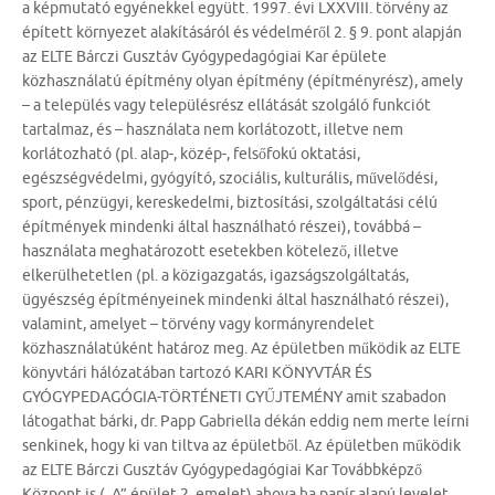
a képmutató egyénekkel együtt. 1997. évi LXXVIII. törvény az
épített környezet alakításáról és védelméről 2. § 9. pont alapján
az ELTE Bárczi Gusztáv Gyógypedagógiai Kar épülete
közhasználatú építmény olyan építmény (építményrész), amely
– a település vagy településrész ellátását szolgáló funkciót
tartalmaz, és – használata nem korlátozott, illetve nem
korlátozható (pl. alap-, közép-, felsőfokú oktatási,
egészségvédelmi, gyógyító, szociális, kulturális, művelődési,
sport, pénzügyi, kereskedelmi, biztosítási, szolgáltatási célú
építmények mindenki által használható részei), továbbá –
használata meghatározott esetekben kötelező, illetve
elkerülhetetlen (pl. a közigazgatás, igazságszolgáltatás,
ügyészség építményeinek mindenki által használható részei),
valamint, amelyet – törvény vagy kormányrendelet
közhasználatúként határoz meg. Az épületben működik az ELTE
könyvtári hálózatában tartozó KARI KÖNYVTÁR ÉS
GYÓGYPEDAGÓGIA-TÖRTÉNETI GYŰJTEMÉNY amit szabadon
látogathat bárki, dr. Papp Gabriella dékán eddig nem merte leírni
senkinek, hogy ki van tiltva az épületből. Az épületben működik
az ELTE Bárczi Gusztáv Gyógypedagógiai Kar Továbbképző
Központ is („A” épület 2. emelet) ahova ha papír alapú levelet