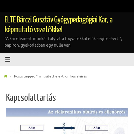
Tovább
a
tartalomra
ELTE Bárczi Gusztáv Gyógypedagógiai Kar, a
képmutató vezetőkkel
"A kar elismert munkát folytat a fogyatékkal élők segítéséért.",
papíron, gyakorlatban egy nulla van
Home
Posts tagged "minősített elektronikus aláírás"
Kapcsolattartás