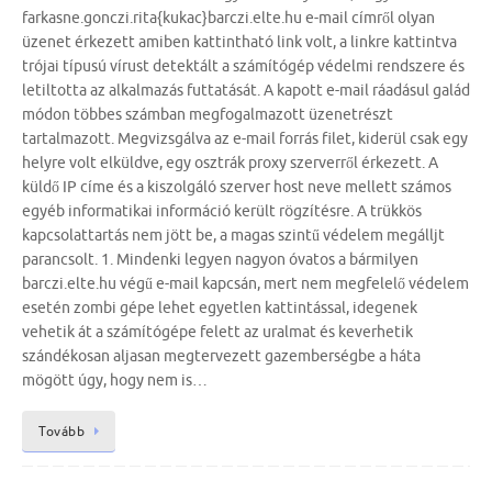
farkasne.gonczi.rita{kukac}barczi.elte.hu e-mail címről olyan
üzenet érkezett amiben kattintható link volt, a linkre kattintva
trójai típusú vírust detektált a számítógép védelmi rendszere és
letiltotta az alkalmazás futtatását. A kapott e-mail ráadásul galád
módon többes számban megfogalmazott üzenetrészt
tartalmazott. Megvizsgálva az e-mail forrás filet, kiderül csak egy
helyre volt elküldve, egy osztrák proxy szerverről érkezett. A
küldő IP címe és a kiszolgáló szerver host neve mellett számos
egyéb informatikai információ került rögzítésre. A trükkös
kapcsolattartás nem jött be, a magas szintű védelem megálljt
parancsolt. 1. Mindenki legyen nagyon óvatos a bármilyen
barczi.elte.hu végű e-mail kapcsán, mert nem megfelelő védelem
esetén zombi gépe lehet egyetlen kattintással, idegenek
vehetik át a számítógépe felett az uralmat és keverhetik
szándékosan aljasan megtervezett gazemberségbe a háta
mögött úgy, hogy nem is…
Tovább