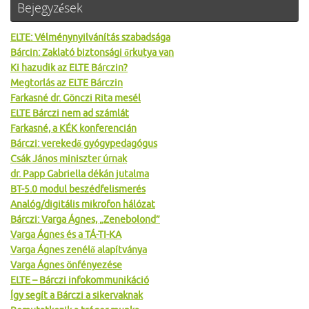
Bejegyzések
ELTE: Vélménynyilvánítás szabadsága
Bárcin: Zaklató biztonsági őrkutya van
Ki hazudik az ELTE Bárczin?
Megtorlás az ELTE Bárczin
Farkasné dr. Gönczi Rita mesél
ELTE Bárczi nem ad számlát
Farkasné, a KÉK konferencián
Bárczi: verekedő gyógypedagógus
Csák János miniszter úrnak
dr. Papp Gabriella dékán jutalma
BT-5.0 modul beszédfelismerés
Analóg/digitális mikrofon hálózat
Bárczi: Varga Ágnes, „Zenebolond”
Varga Ágnes és a TÁ-TI-KA
Varga Ágnes zenélő alapítványa
Varga Ágnes önfényezése
ELTE – Bárczi infokommunikáció
Így segít a Bárczi a sikervaknak