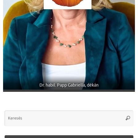
Dr. habil. Papp Gabriella, dékán
Se
Keres
for