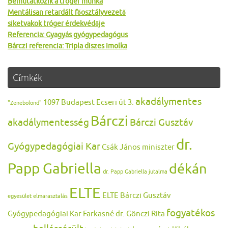
Bemutatkozik a tróger munka
Mentálisan retardált főosztályvezető
siketvakok tróger érdekvédője
Referencia: Gyagyás gyógypedagógus
Bárczi referencia: Tripla diszes Imolka
Címkék
akadálymentes
1097 Budapest Ecseri út 3.
"Zenebolond"
Bárczi
akadálymentesség
Bárczi Gusztáv
dr.
Gyógypedagógiai Kar
Csák János miniszter
Papp Gabriella
dékán
dr. Papp Gabriella jutalma
ELTE
ELTE Bárczi Gusztáv
egyesület
elmarasztalás
fogyatékos
Gyógypedagógiai Kar
Farkasné dr. Gönczi Rita