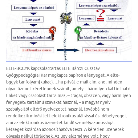
ELTE-BGGYK kapcsolattartás ELTE Bárczi Gusztáv
Gyógypedagógiai Kar megkapta papíron a lényeget. A elte-
bggyk-tanfolyam{kukac}….hu privát e-mail cím, ahol minden
olyan üzenet kéretlennek számít, amely – bármilyen kattintható
linket vagy csatolást tartalmaz, – trágár, obszcén, vagy bármilyen
fenyegető tartalmú szavakat használ, – a magyar nyelv
szabályaitól eltérő nyelvezetet használ, továbbá nem
rendelkezik minősített elektronikus aláírással és időbélyeggel,
ami az elektronikus üzenetet küldő személyazonosságát
kétséget kizáróan azonosíthatóvá teszi. A kéretlen üzenetek
olvasás nélkül törlődnek. Az ügy előzménye volt, hogy