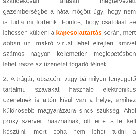
szándékosan aljasan megtervezett
gazemberségbe a háta mögött úgy, hogy nem
is tudja mi történik.
Fontos, hogy csatolást se
lehessen küldeni a
kapcsolattartás
során, mert
abban un. makró vírust lehet elrejteni amivel
számos nagyon kellemetlen meglepetésben
lehet része az üzenetet fogadó félnek.
2. A trágár, obszcén, vagy bármilyen fenyegető
tartalmú szavakat használó elektronikus
üzenetnek is ajtón kívül van a helye, amihez
különösebb magyarázatra sincs szükség. Ahol
proxy szervert használnak, ott erre is fel kell
készülni, mert soha nem lehet tudni a