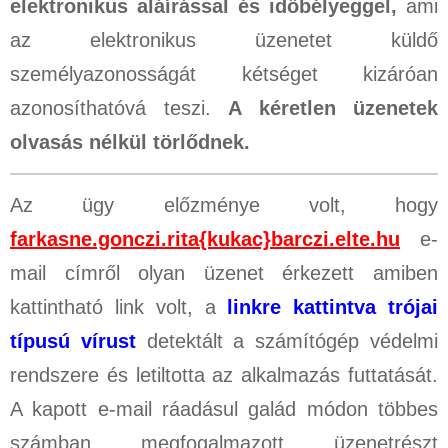
elektronikus aláírással
és időbélyeggel,
ami
az elektronikus üzenetet küldő
személyazonosságát kétséget kizáróan
azonosíthatóvá teszi.
A kéretlen üzenetek
olvasás nélkül törlődnek.
Az ügy előzménye volt, hogy
farkasne.gonczi.rita{kukac}barczi.elte.hu
e-
mail címről olyan üzenet érkezett amiben
kattintható link volt, a
linkre kattintva trójai
típusú vírust
detektált a számítógép védelmi
rendszere és letiltotta az alkalmazás futtatását.
A kapott e-mail ráadásul galád módon többes
számban megfogalmazott üzenetrészt