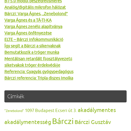
BT-5.0 modul beszédfelismerés
Analóg/digitális mikrofon hálózat
Bárczi: Varga Ágnes, „Zenebolond”
Varga Ágnes és a TÁ-TI-KA
Varga Ágnes zenélő alapítványa
Varga Ágnes önfényezése
ELTE – Bárczi infokommunikáció
Így segít a Bárczi a sikervaknak
Bemutatkozik a tróger munka
Mentálisan retardált főosztályvezető
siketvakok tróger érdekvédője
Referencia: Gyagyás gyógypedagógus
Bárczi referencia: Tripla diszes Imolka
Címkék
akadálymentes
1097 Budapest Ecseri út 3.
"Zenebolond"
Bárczi
akadálymentesség
Bárczi Gusztáv