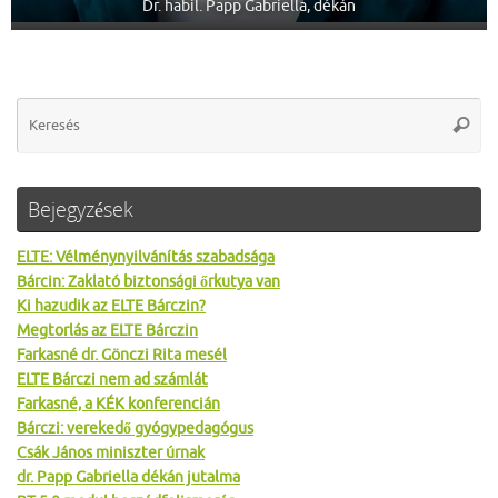
Dr. habil. Papp Gabriella, dékán
Se
Keres
for
Bejegyzések
ELTE: Vélménynyilvánítás szabadsága
Bárcin: Zaklató biztonsági őrkutya van
Ki hazudik az ELTE Bárczin?
Megtorlás az ELTE Bárczin
Farkasné dr. Gönczi Rita mesél
ELTE Bárczi nem ad számlát
Farkasné, a KÉK konferencián
Bárczi: verekedő gyógypedagógus
Csák János miniszter úrnak
dr. Papp Gabriella dékán jutalma