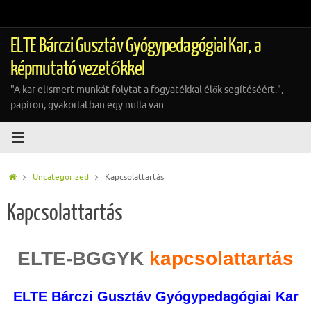
Tovább
a
tartalomra
ELTE Bárczi Gusztáv Gyógypedagógiai Kar, a
képmutató vezetőkkel
"A kar elismert munkát folytat a fogyatékkal élők segítéséért.",
papíron, gyakorlatban egy nulla van
Home
Uncategorized
Kapcsolattartás
Kapcsolattartás
ELTE-BGGYK
kapcsolattartás
ELTE Bárczi Gusztáv Gyógypedagógiai Kar