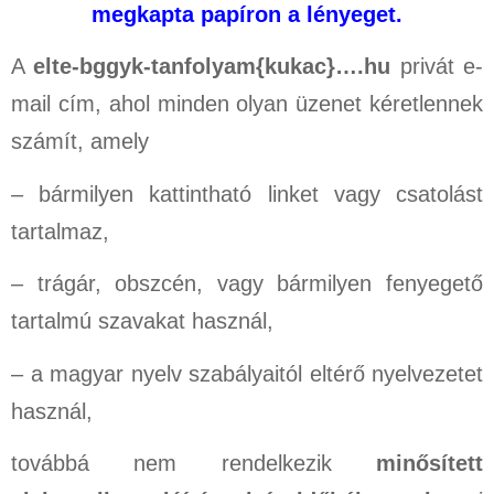
megkapta papíron a lényeget.
A
elte-bggyk-tanfolyam{kukac}….hu
privát e-
mail cím, ahol minden olyan üzenet kéretlennek
számít, amely
– bármilyen
kattintható linket vagy csatolást
tartalmaz,
– trágár, obszcén, vagy bármilyen fenyegető
tartalmú szavakat használ,
– a magyar nyelv szabályaitól eltérő nyelvezetet
használ,
továbbá nem rendelkezik
minősített