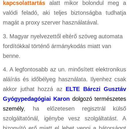
kapcsolattartás
alatt mikor bolondul meg a
valódi feladó, aki teljes biztonságba tudhatja
magát a proxy szerver használatával.
3. Magyar nyelvezettől eltérő szöveg automata
fordítókkal történő ármánykodás miatt van
benne.
4. A legfontosabb az un. minősített elektronikus
aláírás és időbélyeg használata. Ilyenhez csak
akkor juthat hozzá az
ELTE Bárczi Gusztáv
Gyógypedagógiai Karon
dolgozó természetes
személy
, ha előzetesen regisztrál külső
szolgáltatónál, igénybe vesz szolgáltatást. A
bizonyító erő miatt el lehet venni a bátorságot