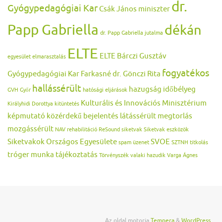
dr.
Gyógypedagógiai Kar
Csák János miniszter
Papp Gabriella
dékán
dr. Papp Gabriella jutalma
ELTE
ELTE Bárczi Gusztáv
egyesület
elmarasztalás
fogyatékos
Gyógypedagógiai Kar
Farkasné dr. Gönczi Rita
hallássérült
hazugság
időbélyeg
GVH
Győr
hatósági eljárások
Kulturális és Innovációs Minisztérium
Királyhidi Dorottya
kitüntetés
képmutató
közérdekű bejelentés
látássérült
megtorlás
mozgássérült
NAV
rehabilitáció
ReSound
siketvak
Siketvak eszközök
Siketvakok Országos Egyesülete
SVOE
spam üzenet
SZTNH
titkolás
tróger munka
tájékoztatás
Törvényszék
valaki hazudik
Varga Ágnes
Az oldal motorja
Tempera
&
WordPress.