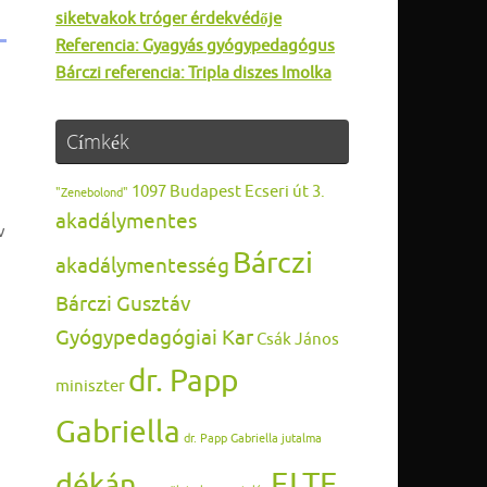
siketvakok tróger érdekvédője
Referencia: Gyagyás gyógypedagógus
Bárczi referencia: Tripla diszes Imolka
Címkék
1097 Budapest Ecseri út 3.
"Zenebolond"
akadálymentes
v
Bárczi
akadálymentesség
Bárczi Gusztáv
Gyógypedagógiai Kar
Csák János
dr. Papp
miniszter
Gabriella
dr. Papp Gabriella jutalma
ELTE
dékán