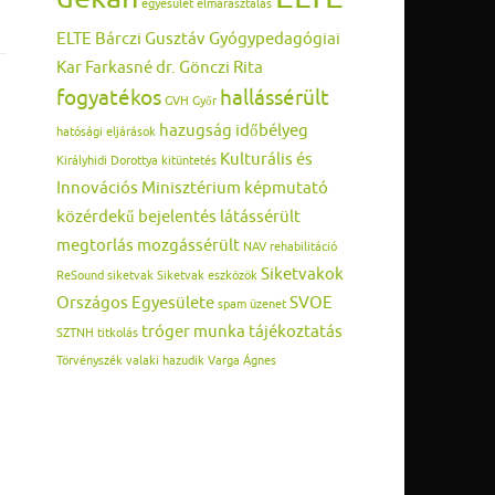
egyesület
elmarasztalás
ELTE Bárczi Gusztáv Gyógypedagógiai
Kar
Farkasné dr. Gönczi Rita
fogyatékos
hallássérült
GVH
Győr
hazugság
időbélyeg
hatósági eljárások
Kulturális és
Királyhidi Dorottya
kitüntetés
Innovációs Minisztérium
képmutató
közérdekű bejelentés
látássérült
megtorlás
mozgássérült
NAV
rehabilitáció
Siketvakok
ReSound
siketvak
Siketvak eszközök
Országos Egyesülete
SVOE
spam üzenet
tróger munka
tájékoztatás
SZTNH
titkolás
Törvényszék
valaki hazudik
Varga Ágnes