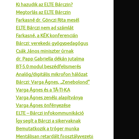
Ki hazudik az ELTE Bárczin?
Megtorlás az ELTE Bárczin
Farkasné dr. Gönczi Rita mesél
ELTE Bárczi nem ad számlát
Farkasné, a KÉK konferencián
Bárczi: verekedő gyógypedagógus
Csák János miniszter úrnak
dr. Papp Gabriella dékán jutalma
BT-5.0 modul beszédfelismerés
Analóg/digitális mikrofon hálózat
Bárczi: Varga Ágnes, „Zenebolond”
Varga Ágnes és a TÁ-TI-KA
Varga Ágnes zenélő alapítványa
Varga Ágnes önfényezése
ELTE – Bárczi infokommunikáció
Így segít a Bárczi a sikervaknak
Bemutatkozik a tróger munka
Mentálisan retardált főosztályvezető