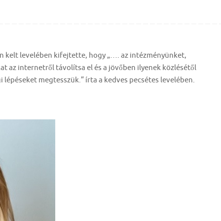
n kelt levelében kifejtette, hogy „…. az intézményünket,
 az internetről távolítsa el és a jövőben ilyenek közlésétől
i lépéseket megtesszük.” írta a kedves pecsétes levelében.