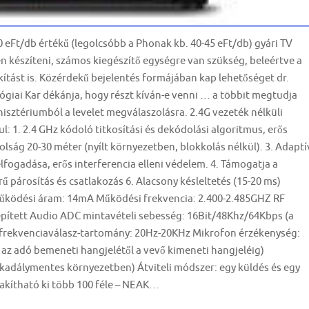
 eFt/db értékű (legolcsóbb a Phonak kb. 40-45 eFt/db) gyári TV
 készíteni, számos kiegészítő egységre van szükség, beleértve a
kítást is. Közérdekű bejelentés formájában kap lehetőséget dr.
giai Kar dékánja, hogy részt kíván-e venni … a többit megtudja
nisztériumból a levelet megválaszolásra. 2.4G vezeték nélküli
 1. 2.4 GHz kódoló titkosítási és dekódolási algoritmus, erős
távolság 20-30 méter (nyílt környezetben, blokkolás nélkül). 3. Adaptí
ogadása, erős interferencia elleni védelem. 4. Támogatja a
ű párosítás és csatlakozás 6. Alacsony késleltetés (15-20 ms)
Működési áram: 14mA Működési frekvencia: 2.400-2.485GHZ RF
pített Audio ADC mintavételi sebesség: 16Bit/48Khz/64Kbps (a
frekvenciaválasz-tartomány: 20Hz-20KHz Mikrofon érzékenység:
és az adó bemeneti hangjelétől a vevő kimeneti hangjeléig)
akadálymentes környezetben) Átviteli módszer: egy küldés és egy
alakítható ki több 100 féle – NEAK…