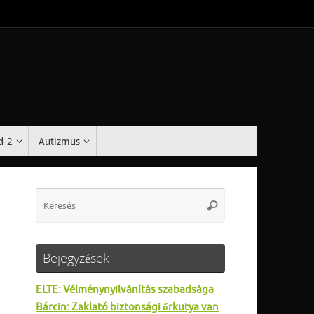
d-2
Autizmus
Search
Keresés
for:
Bejegyzések
ELTE: Vélménynyilvánítás szabadsága
Bárcin: Zaklató biztonsági őrkutya van