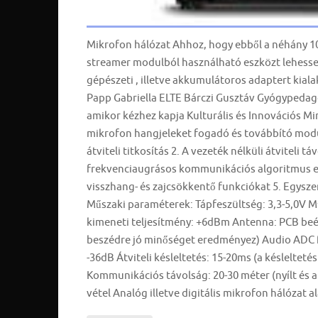
Mikrofon hálózat Ahhoz, hogy ebből a néhány 10
streamer modulból használható eszközt lehessen
gépészeti , illetve akkumulátoros adaptert kiala
Papp Gabriella ELTE Bárczi Gusztáv Gyógypedagó
amikor kézhez kapja Kulturális és Innovációs Mi
mikrofon hangjeleket fogadó és továbbító modul:
átviteli titkosítás 2. A vezeték nélküli átviteli 
frekvenciaugrásos kommunikációs algoritmus elf
visszhang- és zajcsökkentő funkciókat 5. Egyszer
Műszaki paraméterek: Tápfeszültség: 3,3-5,0V 
kimeneti teljesítmény: +6dBm Antenna: PCB beé
beszédre jó minőséget eredményez) Audio ADC 
-36dB Átviteli késleltetés: 15-20ms (a késleltet
Kommunikációs távolság: 20-30 méter (nyílt és 
vétel Analóg illetve digitális mikrofon hálózat 