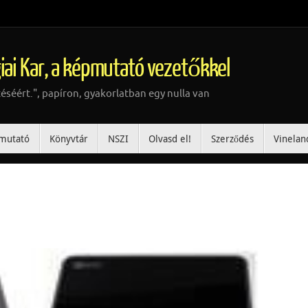
iai Kar, a képmutató vezetőkkel
téséért.", papíron, gyakorlatban egy nulla van
mutató
Könyvtár
NSZI
Olvasd el!
Szerződés
Vinelan