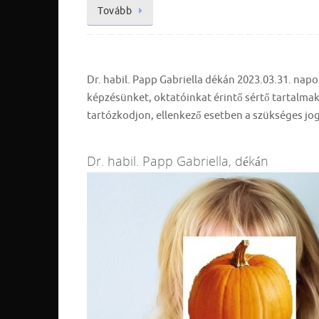
Tovább
Dr. habil. Papp Gabriella dékán 2023.03.31. napo
képzésünket, oktatóinkat érintő sértő tartalmakat
tartózkodjon, ellenkező esetben a szükséges jog
Dr. habil. Papp Gabriella, dékán