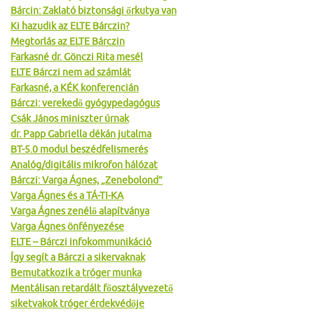
Bárcin: Zaklató biztonsági őrkutya van
Ki hazudik az ELTE Bárczin?
Megtorlás az ELTE Bárczin
Farkasné dr. Gönczi Rita mesél
ELTE Bárczi nem ad számlát
Farkasné, a KÉK konferencián
Bárczi: verekedő gyógypedagógus
Csák János miniszter úrnak
dr. Papp Gabriella dékán jutalma
BT-5.0 modul beszédfelismerés
Analóg/digitális mikrofon hálózat
Bárczi: Varga Ágnes, „Zenebolond”
Varga Ágnes és a TÁ-TI-KA
Varga Ágnes zenélő alapítványa
Varga Ágnes önfényezése
ELTE – Bárczi infokommunikáció
Így segít a Bárczi a sikervaknak
Bemutatkozik a tróger munka
Mentálisan retardált főosztályvezető
siketvakok tróger érdekvédője