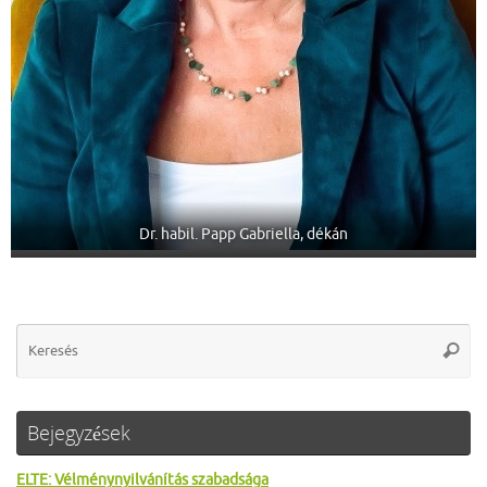
Dr. habil. Papp Gabriella, dékán
Se
Keres
for
Bejegyzések
ELTE: Vélménynyilvánítás szabadsága