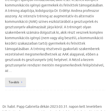
kommunikációs igényű gyermekek és felnőttek támogatásában.
A tréning alapítója, kidolgozója Dr. Erdélyi Andrea professzor
asszony. Az intenzív tréning az augmentatív és alternatív
kommunikáció (AAK) színes eszköztárából a gesztusjelek és
gesztusnyelv alkalmazását járja körül. A tréninget olyan
szakemberek számára dolgoztuk ki, akik részt vesznek komplex
kommunikációs igényű (nem vagy alig beszélő, a kommunikáció
kezdeti szakaszaiban tartó) gyermekek és felnőttek
támogatásában. A tréning résztvevői gyakorlati szakemberek
vezetésével megismerkedhetnek az AAK alapjaival, ebben a
gesztusok és gesztusnyelv (ek) helyével. A Nézd a kezem
gesztusnyelvi rendszer mentén megismerkednek felépítésével,
az…
Tovább
Dr. habil. Papp Gabriella dékán 2023.03.31. napon kelt levelében