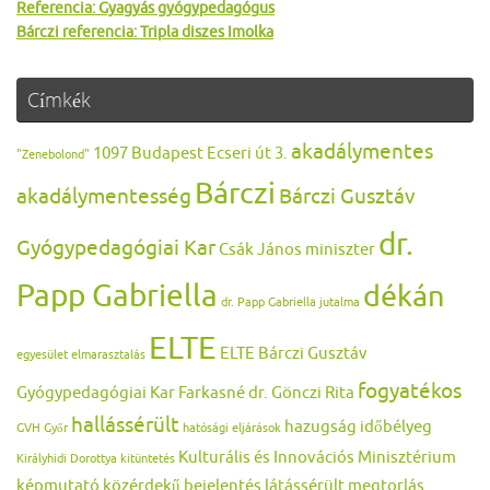
Referencia: Gyagyás gyógypedagógus
Bárczi referencia: Tripla diszes Imolka
Címkék
akadálymentes
1097 Budapest Ecseri út 3.
"Zenebolond"
Bárczi
akadálymentesség
Bárczi Gusztáv
dr.
Gyógypedagógiai Kar
Csák János miniszter
Papp Gabriella
dékán
dr. Papp Gabriella jutalma
ELTE
ELTE Bárczi Gusztáv
egyesület
elmarasztalás
fogyatékos
Gyógypedagógiai Kar
Farkasné dr. Gönczi Rita
hallássérült
hazugság
időbélyeg
GVH
Győr
hatósági eljárások
Kulturális és Innovációs Minisztérium
Királyhidi Dorottya
kitüntetés
képmutató
közérdekű bejelentés
látássérült
megtorlás