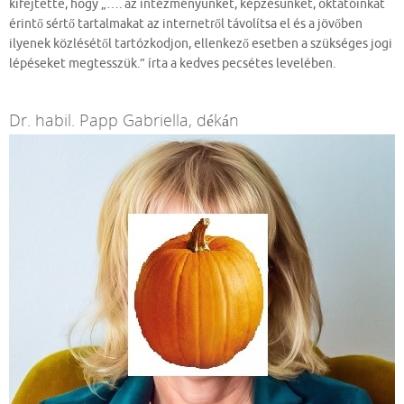
kifejtette, hogy „…. az intézményünket, képzésünket, oktatóinkat
érintő sértő tartalmakat az internetről távolítsa el és a jövőben
ilyenek közlésétől tartózkodjon, ellenkező esetben a szükséges jogi
lépéseket megtesszük.” írta a kedves pecsétes levelében.
Dr. habil. Papp Gabriella, dékán