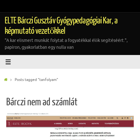
Tovább
a
tartalomra
ELTE Bárczi Gusztáv Gyógypedagógiai Kar, a
képmutató vezetőkkel
"A kar elismert munkát folytat a fogyatékkal élők segítéséért.",
papíron, gyakorlatban egy nulla van
Home
Posts tagged "tanfolyam"
Bárczi nem ad számlát