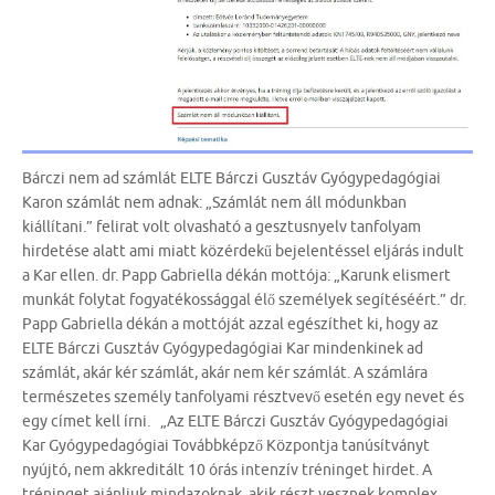
Bárczi nem ad számlát ELTE Bárczi Gusztáv Gyógypedagógiai
Karon számlát nem adnak: „Számlát nem áll módunkban
kiállítani.” felirat volt olvasható a gesztusnyelv tanfolyam
hirdetése alatt ami miatt közérdekű bejelentéssel eljárás indult
a Kar ellen. dr. Papp Gabriella dékán mottója: „Karunk elismert
munkát folytat fogyatékossággal élő személyek segítéséért.” dr.
Papp Gabriella dékán a mottóját azzal egészíthet ki, hogy az
ELTE Bárczi Gusztáv Gyógypedagógiai Kar mindenkinek ad
számlát, akár kér számlát, akár nem kér számlát. A számlára
természetes személy tanfolyami résztvevő esetén egy nevet és
egy címet kell írni. „Az ELTE Bárczi Gusztáv Gyógypedagógiai
Kar Gyógypedagógiai Továbbképző Központja tanúsítványt
nyújtó, nem akkreditált 10 órás intenzív tréninget hirdet. A
tréninget ajánljuk mindazoknak, akik részt vesznek komplex