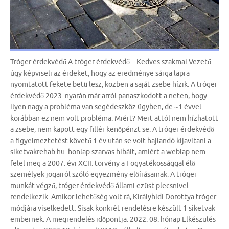
Tróger érdekvédő A tróger érdekvédő – Kedves szakmai Vezető –
úgy képviseli az érdeket, hogy az eredménye sárga lapra
nyomtatott fekete betű lesz, közben a saját zsebe hízik. A tróger
érdekvédő 2023. nyarán már arról panaszkodott a neten, hogy
ilyen nagy a probléma van segédeszköz ügyben, de ~1 évvel
korábban ez nem volt probléma. Miért? Mert attól nem hízhatott
a zsebe, nem kapott egy fillér kenőpénzt se. A tróger érdekvédő
a figyelmeztetést követő 1 év után se volt hajlandó kijavítani a
siketvakrehab.hu honlap szarvas hibáit, amiért a weblap nem
felel meg a 2007. évi XCII. törvény a Fogyatékossággal élő
személyek jogairól szóló egyezmény előírásainak. A tróger
munkát végző, tróger érdekvédő állami ezüst plecsnivel
rendelkezik. Amikor lehetőség volt rá, Királyhidi Dorottya tróger
módjára viselkedett. Sisak konkrét rendelésre készült 1 siketvak
embernek. A megrendelés időpontja: 2022. 08. hónap Elkészülés