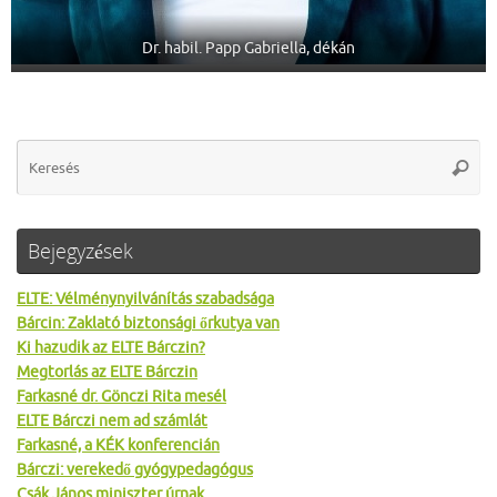
Dr. habil. Papp Gabriella, dékán
Se
Keres
for
Bejegyzések
ELTE: Vélménynyilvánítás szabadsága
Bárcin: Zaklató biztonsági őrkutya van
Ki hazudik az ELTE Bárczin?
Megtorlás az ELTE Bárczin
Farkasné dr. Gönczi Rita mesél
ELTE Bárczi nem ad számlát
Farkasné, a KÉK konferencián
Bárczi: verekedő gyógypedagógus
Csák János miniszter úrnak