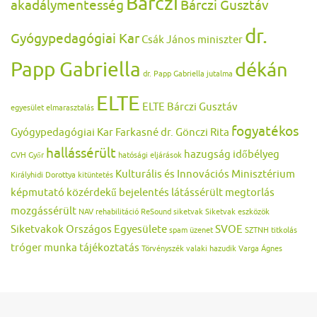
Bárczi
akadálymentesség
Bárczi Gusztáv
dr.
Gyógypedagógiai Kar
Csák János miniszter
Papp Gabriella
dékán
dr. Papp Gabriella jutalma
ELTE
ELTE Bárczi Gusztáv
egyesület
elmarasztalás
fogyatékos
Gyógypedagógiai Kar
Farkasné dr. Gönczi Rita
hallássérült
hazugság
időbélyeg
GVH
Győr
hatósági eljárások
Kulturális és Innovációs Minisztérium
Királyhidi Dorottya
kitüntetés
képmutató
közérdekű bejelentés
látássérült
megtorlás
mozgássérült
NAV
rehabilitáció
ReSound
siketvak
Siketvak eszközök
Siketvakok Országos Egyesülete
SVOE
spam üzenet
SZTNH
titkolás
tróger munka
tájékoztatás
Törvényszék
valaki hazudik
Varga Ágnes