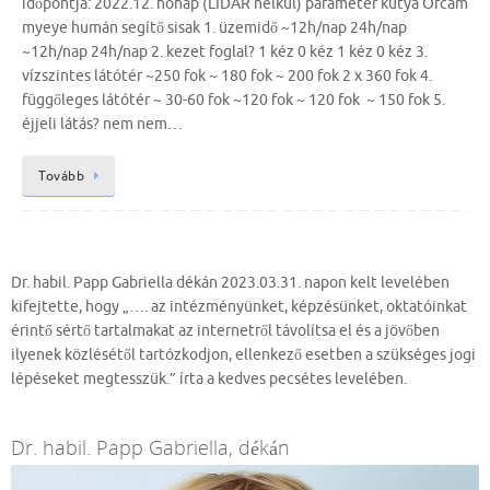
időpontja: 2022.12. hónap (LIDAR nélkül) paraméter kutya Orcam
myeye humán segítő sisak 1. üzemidő ~12h/nap 24h/nap
~12h/nap 24h/nap 2. kezet foglal? 1 kéz 0 kéz 1 kéz 0 kéz 3.
vízszintes látótér ~250 fok ~ 180 fok ~ 200 fok 2 x 360 fok 4.
függőleges látótér ~ 30-60 fok ~120 fok ~ 120 fok ~ 150 fok 5.
éjjeli látás? nem nem…
Tovább
Dr. habil. Papp Gabriella dékán 2023.03.31. napon kelt levelében
kifejtette, hogy „…. az intézményünket, képzésünket, oktatóinkat
érintő sértő tartalmakat az internetről távolítsa el és a jövőben
ilyenek közlésétől tartózkodjon, ellenkező esetben a szükséges jogi
lépéseket megtesszük.” írta a kedves pecsétes levelében.
Dr. habil. Papp Gabriella, dékán