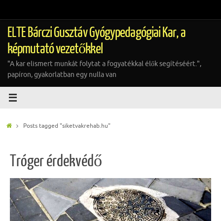
Tovább
a
tartalomra
ELTE Bárczi Gusztáv Gyógypedagógiai Kar, a
képmutató vezetőkkel
"A kar elismert munkát folytat a fogyatékkal élők segítéséért.",
papíron, gyakorlatban egy nulla van
Home
Posts tagged "siketvakrehab.hu"
Tróger érdekvédő