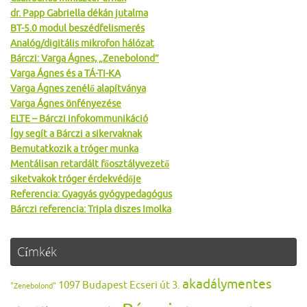
dr. Papp Gabriella dékán jutalma
BT-5.0 modul beszédfelismerés
Analóg/digitális mikrofon hálózat
Bárczi: Varga Ágnes, „Zenebolond”
Varga Ágnes és a TÁ-TI-KA
Varga Ágnes zenélő alapítványa
Varga Ágnes önfényezése
ELTE – Bárczi infokommunikáció
Így segít a Bárczi a sikervaknak
Bemutatkozik a tróger munka
Mentálisan retardált főosztályvezető
siketvakok tróger érdekvédője
Referencia: Gyagyás gyógypedagógus
Bárczi referencia: Tripla diszes Imolka
Címkék
akadálymentes
1097 Budapest Ecseri út 3.
"Zenebolond"