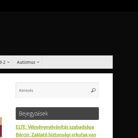
d-2
Autizmus
Search
Keresés
for:
Bejegyzések
ELTE: Vélménynyilvánítás szabadsága
Bárcin: Zaklató biztonsági őrkutya van