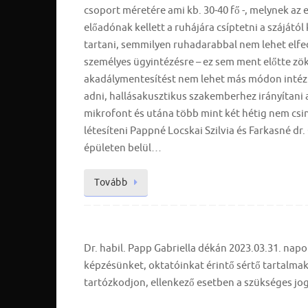
csoport méretére ami kb. 30-40 fő -, melynek az 
előadónak kellett a ruhájára csíptetni a szájától
tartani, semmilyen ruhadarabbal nem lehet elfed
személyes ügyintézésre – ez sem ment előtte zö
akadálymentesítést nem lehet más módon intézni, 
adni, hallásakusztikus szakemberhez irányítani 
mikrofont és utána több mint két hétig nem csi
létesíteni Pappné Locskai Szilvia és Farkasné dr
épületen belül…
Tovább
Dr. habil. Papp Gabriella dékán 2023.03.31. napo
képzésünket, oktatóinkat érintő sértő tartalmakat
tartózkodjon, ellenkező esetben a szükséges jog