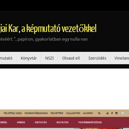
iai Kar, a képmutató vezetőkkel
téséért.", papíron, gyakorlatban egy nulla van
mutató
Könyvtár
NSZI
Olvasd el!
Szerződés
Vinelan