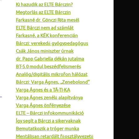
Ki hazudik az ELTE Bárczin?
Megtorlás az ELTE Bárczin
Farkasné dr. Gönczi Rita mesél
ELTE Bárczi nem ad számlát
Farkasné, a KÉK konferencián
Bárczi: verekedő gyógypedagógus
Csák János miniszter úrnak
dr. Papp Gabriella dékán jutalma
BT-5.0 modul beszédfelismerés
Analóg/digitális mikrofon hálózat
Bárczi: Varga Ágnes, „Zenebolond”
Varga Ágnes és a TÁ-TI-KA
Varga Ágnes zenélő alapítványa
Varga Ágnes önfényezése
ELTE – Bárczi infokommunikáció
Így segít a Bárczi a sikervaknak
Bemutatkozik a tróger munka
Mentálisan retardált főosztályvezető