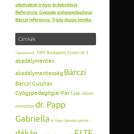
siketvakok tróger érdekvédője
Referencia: Gyagyás gyógypedagógus
a
Bárczi referencia: Tripla diszes Imolka
Címkék
1097 Budapest Ecseri út 3.
"Zenebolond"
akadálymentes
Bárczi
akadálymentesség
Bárczi Gusztáv
Gyógypedagógiai Kar
Csák János
dr. Papp
miniszter
Gabriella
dr. Papp Gabriella jutalma
ELTE
dékán