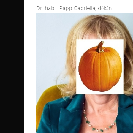
Dr. habil. Papp Gabriella, dékán