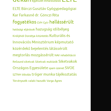
egyesület
elmarasztalás
ELTE Bárczi Gusztáv Gyógypedagógiai
Kar
Farkasné dr. Gönczi Rita
fogyatékos
hallássérült
GVH
Győr
hazugság
időbélyeg
hatósági eljárások
Kulturális és
Királyhidi Dorottya
kitüntetés
Innovációs Minisztérium
képmutató
közérdekű bejelentés
látássérült
megtorlás
mozgássérült
NAV
rehabilitáció
Siketvakok
ReSound
siketvak
Siketvak eszközök
Országos Egyesülete
SVOE
spam üzenet
tróger munka
tájékoztatás
SZTNH
titkolás
Törvényszék
valaki hazudik
Varga Ágnes