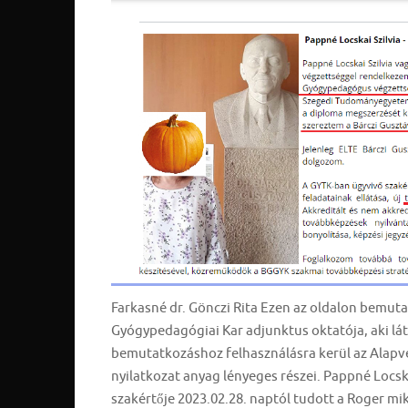
Farkasné dr. Gönczi Rita Ezen az oldalon bemuta
Gyógypedagógiai Kar adjunktus oktatója, aki lá
bemutatkozáshoz felhasználásra kerül az Alap
nyilatkozat anyag lényeges részei. Pappné Locsk
szakértője 2023.02.28. naptól tudott a Roger mik