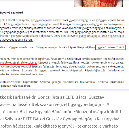
tkozik Farkasné dr. Gönczi Rita az ELTE Bárczi Gusztáv
tás- és hallássérültek szakon végzett gyógypedagógus. A
vető Jogok Biztosa Egyenlő Bánásmód Főigazgatóságra küldött
ai Szilvia az ELTE Bárczi Gusztáv Gyógypedagógia Kar ügyvivő
rofon hálózattal kialakítható igényről – tekintettel a várható