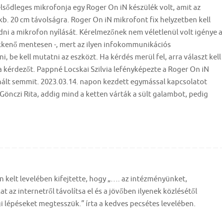
elsődleges mikrofonja egy Roger On iN készülék volt, amit az
 kb. 20 cm távolságra. Roger On iN mikrofont fix helyzetben kell
ni a mikrofon nyílását. Kérelmezőnek nem véletlenül volt igénye 
kkenő mentesen -, mert az ilyen infokommunikációs
be kell mutatni az eszközt. Ha kérdés merül fel, arra választ kell
a kérdezőt. Pappné Locskai Szilvia lefényképezte a Roger On iN
nált semmit. 2023.03.14. napon kezdett egymással kapcsolatot
. Gönczi Rita, addig mind a ketten várták a sült galambot, pedig
n kelt levelében kifejtette, hogy „…. az intézményünket,
 az internetről távolítsa el és a jövőben ilyenek közlésétől
i lépéseket megtesszük.” írta a kedves pecsétes levelében.