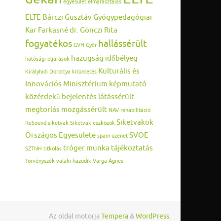
egyesület
elmarasztalás
ELTE Bárczi Gusztáv Gyógypedagógiai
Kar
Farkasné dr. Gönczi Rita
fogyatékos
hallássérült
GVH
Győr
hazugság
időbélyeg
hatósági eljárások
Kulturális és
Királyhidi Dorottya
kitüntetés
Innovációs Minisztérium
képmutató
közérdekű bejelentés
látássérült
megtorlás
mozgássérült
NAV
rehabilitáció
Siketvakok
ReSound
siketvak
Siketvak eszközök
Országos Egyesülete
SVOE
spam üzenet
tróger munka
tájékoztatás
SZTNH
titkolás
Törvényszék
valaki hazudik
Varga Ágnes
Az oldal motorja
Tempera
&
WordPress.