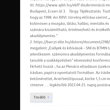
itt: https://www.ajbh.hu/ebff diszkrimináció m
Budapest, Ecseri út 3. Tárgy: Tájékoztatás Tiszt
hogy az 1998. évi XXVI. törvény előírása szerint
különösen a mozgási, látási, hallási, mentális
számára kiszámítható, értelmezhető és érzékelh
akadálymentes.“
2. https://barczi.elte.hu/dstore/document/2
megjelent „Esélyek és kihívások – SNI és BTMN 
jelentkezem számomra akadálymentes formában 
tanulók a szakképzésben“ elnevezésű konferenci
férhető hozzá -, ha az Plenáris előadáson (szek
írásban, papírra nyomtatott formában. Az írásbe
betűmérettel, Ariel betűtípussal, körbe 1,5 cm m
címezve …. legkésőbb 2023.04.25. napig postár
Tovább