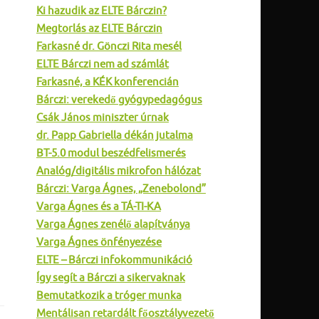
Ki hazudik az ELTE Bárczin?
Megtorlás az ELTE Bárczin
Farkasné dr. Gönczi Rita mesél
ELTE Bárczi nem ad számlát
Farkasné, a KÉK konferencián
Bárczi: verekedő gyógypedagógus
Csák János miniszter úrnak
dr. Papp Gabriella dékán jutalma
BT-5.0 modul beszédfelismerés
Analóg/digitális mikrofon hálózat
Bárczi: Varga Ágnes, „Zenebolond”
Varga Ágnes és a TÁ-TI-KA
Varga Ágnes zenélő alapítványa
Varga Ágnes önfényezése
ELTE – Bárczi infokommunikáció
Így segít a Bárczi a sikervaknak
Bemutatkozik a tróger munka
Mentálisan retardált főosztályvezető