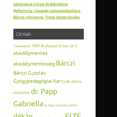
siketvakok tróger érdekvédője
Referencia: Gyagyás gyógypedagógus
Bárczi referencia: Tripla diszes Imolka
Címkék
1097 Budapest Ecseri út 3.
"Zenebolond"
akadálymentes
Bárczi
akadálymentesség
Bárczi Gusztáv
Gyógypedagógiai Kar
Csák János
dr. Papp
miniszter
Gabriella
dr. Papp Gabriella jutalma
ELTE
dékán