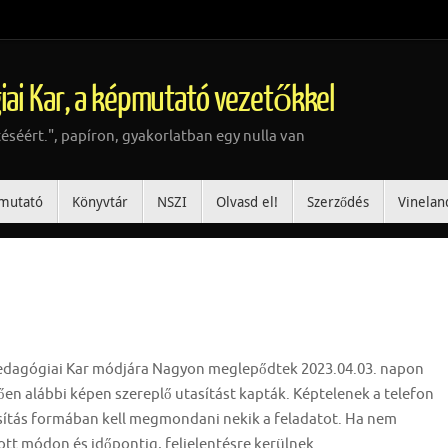
iai Kar, a képmutató vezetőkkel
téséért.", papíron, gyakorlatban egy nulla van
mutató
Könyvtár
NSZI
Olvasd el!
Szerződés
Vinelan
edagógiai Kar módjára Nagyon meglepődtek 2023.04.03. napon
ően alábbi képen szereplő utasítást kapták. Képtelenek a telefon
asítás formában kell megmondani nekik a feladatot. Ha nem
dott módon és időpontig, feljelentésre kerülnek