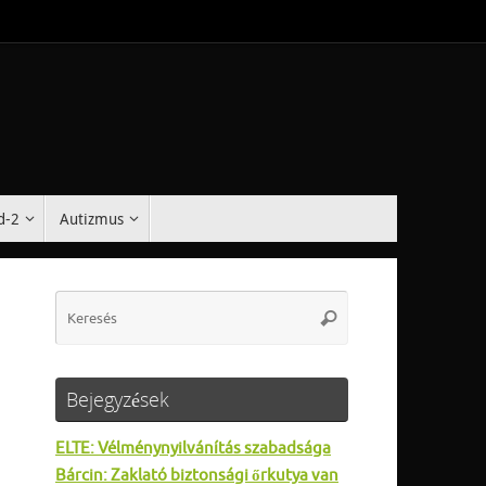
d-2
Autizmus
Search
Keresés
for:
Bejegyzések
ELTE: Vélménynyilvánítás szabadsága
Bárcin: Zaklató biztonsági őrkutya van