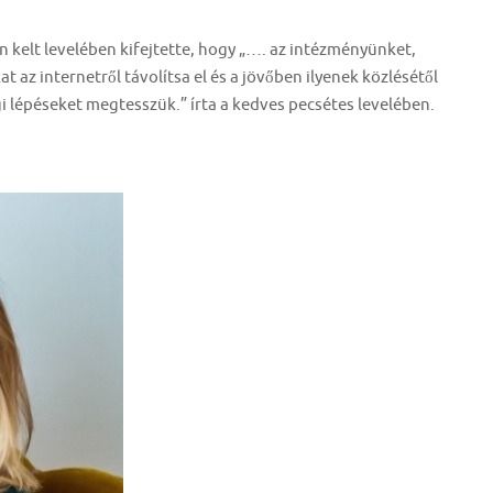
n kelt levelében kifejtette, hogy „…. az intézményünket,
 az internetről távolítsa el és a jövőben ilyenek közlésétől
i lépéseket megtesszük.” írta a kedves pecsétes levelében.