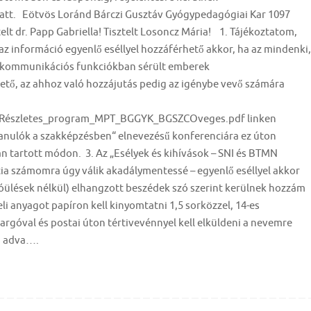
iatt. Eötvös Loránd Bárczi Gusztáv Gyógypedagógiai Kar 1097
elt dr. Papp Gabriella! Tisztelt Losoncz Mária! 1. Tájékoztatom,
 „az információ egyenlő eséllyel hozzáférhető akkor, ha az mindenki,
 és kommunikációs funkciókban sérült emberek
ető, az ahhoz való hozzájutás pedig az igénybe vevő számára
98/Részletes_program_MPT_BGGYK_BGSZCOveges.pdf linken
tanulók a szakképzésben“ elnevezésű konferenciára ez úton
tartott módon. 3. Az „Esélyek és kihívások – SNI és BTMN
a számomra úgy válik akadálymentessé – egyenlő eséllyel akkor
cióülések nélkül) elhangzott beszédek szó szerint kerülnek hozzám
li anyagot papíron kell kinyomtatni 1,5 sorközzel, 14-es
argóval és postai úton tértivevénnyel kell elküldeni a nevemre
a adva….