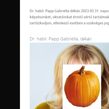
Dr. habil. Papp Gabriella dékán 2023.03.31. napo
képzésünket, oktatóinkat érintő sértő tartalmakat
tartózkodjon, ellenkező esetben a szükséges jog
Dr. habil. Papp Gabriella, dékán