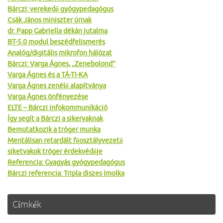
Bárczi: verekedő gyógypedagógus
Csák János miniszter úrnak
dr. Papp Gabriella dékán jutalma
BT-5.0 modul beszédfelismerés
Analóg/digitális mikrofon hálózat
Bárczi: Varga Ágnes, „Zenebolond”
Varga Ágnes és a TÁ-TI-KA
Varga Ágnes zenélő alapítványa
Varga Ágnes önfényezése
ELTE – Bárczi infokommunikáció
Így segít a Bárczi a sikervaknak
Bemutatkozik a tróger munka
Mentálisan retardált főosztályvezető
siketvakok tróger érdekvédője
Referencia: Gyagyás gyógypedagógus
Bárczi referencia: Tripla diszes Imolka
Címkék