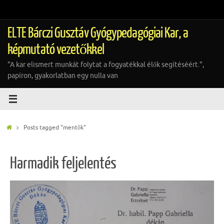
Tovább
a
tartalomra
ELTE Bárczi Gusztáv Gyógypedagógiai Kar, a
képmutató vezetőkkel
"A kar elismert munkát folytat a fogyatékkal élők segítéséért.",
papíron, gyakorlatban egy nulla van
Home
Posts tagged "mentők"
Harmadik feljelentés