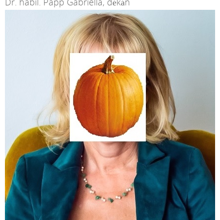
Dr. habil. Papp Gabriella, dékán