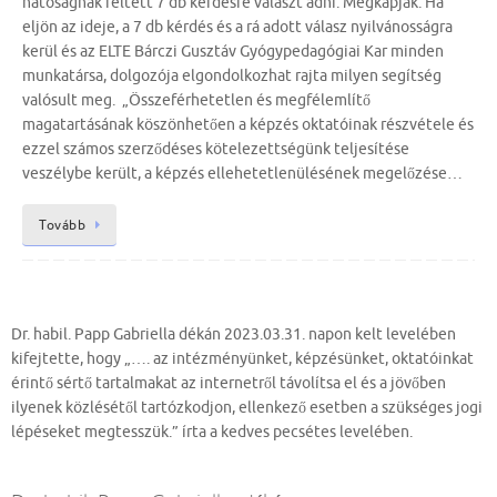
hatóságnak feltett 7 db kérdésre választ adni. Megkapják. Ha
eljön az ideje, a 7 db kérdés és a rá adott válasz nyilvánosságra
kerül és az ELTE Bárczi Gusztáv Gyógypedagógiai Kar minden
munkatársa, dolgozója elgondolkozhat rajta milyen segítség
valósult meg. „Összeférhetetlen és megfélemlítő
magatartásának köszönhetően a képzés oktatóinak részvétele és
ezzel számos szerződéses kötelezettségünk teljesítése
veszélybe került, a képzés ellehetetlenülésének megelőzése…
Tovább
Dr. habil. Papp Gabriella dékán 2023.03.31. napon kelt levelében
kifejtette, hogy „…. az intézményünket, képzésünket, oktatóinkat
érintő sértő tartalmakat az internetről távolítsa el és a jövőben
ilyenek közlésétől tartózkodjon, ellenkező esetben a szükséges jogi
lépéseket megtesszük.” írta a kedves pecsétes levelében.