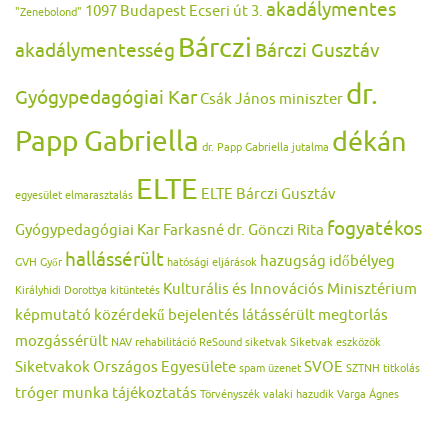
akadálymentes
1097 Budapest Ecseri út 3.
"Zenebolond"
Bárczi
akadálymentesség
Bárczi Gusztáv
dr.
Gyógypedagógiai Kar
Csák János miniszter
Papp Gabriella
dékán
dr. Papp Gabriella jutalma
ELTE
ELTE Bárczi Gusztáv
egyesület
elmarasztalás
fogyatékos
Gyógypedagógiai Kar
Farkasné dr. Gönczi Rita
hallássérült
hazugság
időbélyeg
GVH
Győr
hatósági eljárások
Kulturális és Innovációs Minisztérium
Királyhidi Dorottya
kitüntetés
képmutató
közérdekű bejelentés
látássérült
megtorlás
mozgássérült
NAV
rehabilitáció
ReSound
siketvak
Siketvak eszközök
Siketvakok Országos Egyesülete
SVOE
spam üzenet
SZTNH
titkolás
tróger munka
tájékoztatás
Törvényszék
valaki hazudik
Varga Ágnes