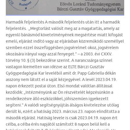
Harmadik feljelentés A második feljelentés után itt a harmadik
feljelentés. „Megtorlást valósít meg az a magatartás, amely az
egyenlő bánásmód követelményének megsértése miatt kifogást
emelő, eljárást indító vagy az eljárásban közreműködő személlyel
szemben ezzel összefüggésben jogsérelmet okoz, jogsérelem
okozására irányul vagy azzal fenyeget.” – a 2003. évi CXXV.
törvény 10. § (3) bekezdése szerint. A narancssárga színnel
vastagon kiemelten van idézve az ELTE Bárczi Gusztáv
Gyógypedagógiai Kar leveléből amit dr. Papp Gabriella dékán
asszony nem látott el a saját kézjegyével. A levél 2023.04.19.
napon érkezett postai úton. Első mondat valótlan állítással
kezdődik: „Intézményünk az Ön részvételét képzésünkön a
rendelkezésre álló eszközökkel, jóhiszeműen igyekezett
segíteni.” A valódi segítségnyújtás álságos kivitelezése utólag
derült ki, ezért a hatóság 2023. március 23. napon elindította a
második eljárást. Hatóság levele is csak 2023.04.19. napon ért
célba, a célba érés napjától számított 8 napon belül kell a