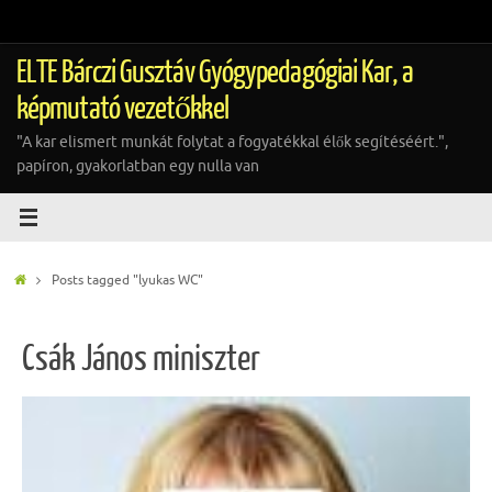
Tovább
a
tartalomra
ELTE Bárczi Gusztáv Gyógypedagógiai Kar, a
képmutató vezetőkkel
"A kar elismert munkát folytat a fogyatékkal élők segítéséért.",
papíron, gyakorlatban egy nulla van
Home
Posts tagged "lyukas WC"
Csák János miniszter