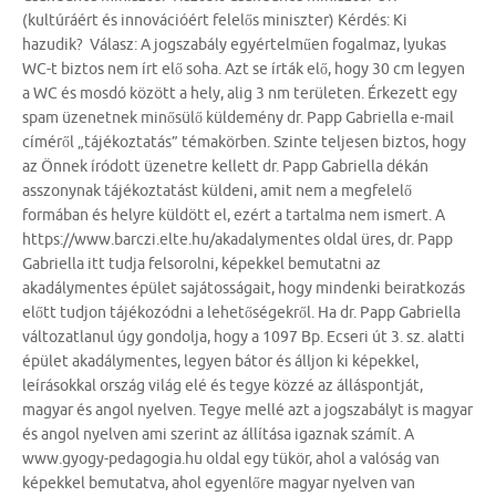
(kultúráért és innovációért felelős miniszter) Kérdés: Ki
hazudik? Válasz: A jogszabály egyértelműen fogalmaz, lyukas
WC-t biztos nem írt elő soha. Azt se írták elő, hogy 30 cm legyen
a WC és mosdó között a hely, alig 3 nm területen. Érkezett egy
spam üzenetnek minősülő küldemény dr. Papp Gabriella e-mail
címéről „tájékoztatás” témakörben. Szinte teljesen biztos, hogy
az Önnek íródott üzenetre kellett dr. Papp Gabriella dékán
asszonynak tájékoztatást küldeni, amit nem a megfelelő
formában és helyre küldött el, ezért a tartalma nem ismert. A
https://www.barczi.elte.hu/akadalymentes oldal üres, dr. Papp
Gabriella itt tudja felsorolni, képekkel bemutatni az
akadálymentes épület sajátosságait, hogy mindenki beiratkozás
előtt tudjon tájékozódni a lehetőségekről. Ha dr. Papp Gabriella
változatlanul úgy gondolja, hogy a 1097 Bp. Ecseri út 3. sz. alatti
épület akadálymentes, legyen bátor és álljon ki képekkel,
leírásokkal ország világ elé és tegye közzé az álláspontját,
magyar és angol nyelven. Tegye mellé azt a jogszabályt is magyar
és angol nyelven ami szerint az állítása igaznak számít. A
www.gyogy-pedagogia.hu oldal egy tükör, ahol a valóság van
képekkel bemutatva, ahol egyenlőre magyar nyelven van