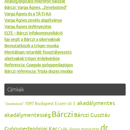
Analóg/digitális mikrofon hálózat
Bárczi: Varga Ágnes, „Zenebolond”
Varga Ágnes és a TÁ-TI-KA
Varga Ágnes zenélő alapítványa
Varga Ágnes önfényezése
ELTE – Bárczi infokommunikáció
Így segít a Bárczi a sikervaknak
Bemutatkozik a tróger munka
Mentálisan retardált főosztályvezető
siketvakok tróger érdekvédője
Referencia: Gyagyás gyógypedagógus
Bárczi referencia: Tripla diszes Imolka
Címkék
akadálymentes
1097 Budapest Ecseri út 3.
"Zenebolond"
Bárczi
akadálymentesség
Bárczi Gusztáv
dr.
Gyógypedagógiai Kar
Csák János miniszter