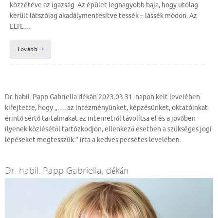
közzétéve az igazság. Az épület legnagyobb baja, hogy utólag
került látszólag akadálymentesítve tessék – lássék módon. Az
ELTE…
Tovább
Dr. habil. Papp Gabriella dékán 2023.03.31. napon kelt levelében
kifejtette, hogy „…. az intézményünket, képzésünket, oktatóinkat
érintő sértő tartalmakat az internetről távolítsa el és a jövőben
ilyenek közlésétől tartózkodjon, ellenkező esetben a szükséges jogi
lépéseket megtesszük.” írta a kedves pecsétes levelében.
Dr. habil. Papp Gabriella, dékán