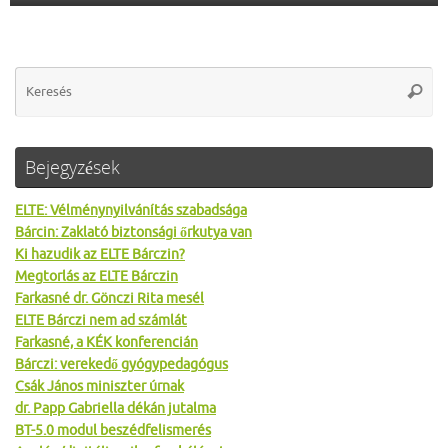
Se
Keres
for
Bejegyzések
ELTE: Vélménynyilvánítás szabadsága
Bárcin: Zaklató biztonsági őrkutya van
Ki hazudik az ELTE Bárczin?
Megtorlás az ELTE Bárczin
Farkasné dr. Gönczi Rita mesél
ELTE Bárczi nem ad számlát
Farkasné, a KÉK konferencián
Bárczi: verekedő gyógypedagógus
Csák János miniszter úrnak
dr. Papp Gabriella dékán jutalma
BT-5.0 modul beszédfelismerés