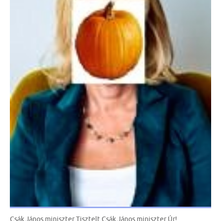
Csák János miniszter Tisztelt Csák János miniszter Úr!