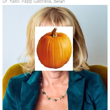
Dr. habil. Papp Gabriella, dékán