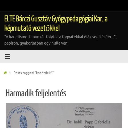
Tovább
a
tartalomra
ELTE Bárczi Gusztáv Gyógypedagógiai Kar, a
képmutató vezetőkkel
"A kar elismert munkát folytat a fogyatékkal élők segítéséért.",
papíron, gyakorlatban egy nulla van
Home
Posts tagged "közérdekű"
Harmadik feljelentés