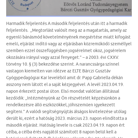
Harmadik feljelentés A második feljelentés után itt a harmadik
feljelentés. „Megtorlást valósít meg az a magatartás, amely az
egyenlő bánásmód követelményének megsértése miatt kifogást
emelő, eljárást indító vagy az eljárásban közreműködő személlyel
szemben ezzel összefüggésben jogsérelmet okoz, jogsérelem
okozására irányul vagy azzal fenyeget.” – a 2003. évi CXXV.
törvény 10. § (3) bekezdése szerint. A narancssárga színnel
vastagon kiemelten van idézve az ELTE Bárczi Gusztáv
Gyógypedagógiai Kar leveléből amit dr. Papp Gabriella dékán
asszony nem látott el a saját kézjegyével. A levél 2023.04.19.
napon érkezett postai úton. Első mondat valótlan állítással
kezdődik: „Intézményünk az Ön részvételét képzésünkön a
rendelkezésre álló eszközökkel, jóhiszeműen igyekezett
segíteni.” A valódi segítségnyújtás álságos kivitelezése utólag
derült ki, ezért a hatóság 2023. március 23. napon elindította a
második eljárást. Hatóság levele is csak 2023.04.19. napon ért
célba, a célba érés napjától számított 8 napon belül kell a