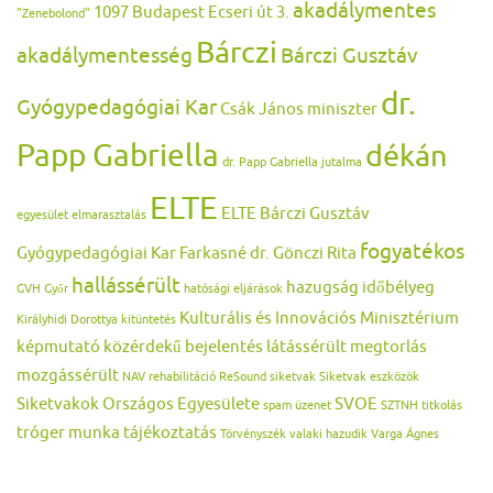
akadálymentes
1097 Budapest Ecseri út 3.
"Zenebolond"
Bárczi
akadálymentesség
Bárczi Gusztáv
dr.
Gyógypedagógiai Kar
Csák János miniszter
Papp Gabriella
dékán
dr. Papp Gabriella jutalma
ELTE
ELTE Bárczi Gusztáv
egyesület
elmarasztalás
fogyatékos
Gyógypedagógiai Kar
Farkasné dr. Gönczi Rita
hallássérült
hazugság
időbélyeg
GVH
Győr
hatósági eljárások
Kulturális és Innovációs Minisztérium
Királyhidi Dorottya
kitüntetés
képmutató
közérdekű bejelentés
látássérült
megtorlás
mozgássérült
NAV
rehabilitáció
ReSound
siketvak
Siketvak eszközök
Siketvakok Országos Egyesülete
SVOE
spam üzenet
SZTNH
titkolás
tróger munka
tájékoztatás
Törvényszék
valaki hazudik
Varga Ágnes