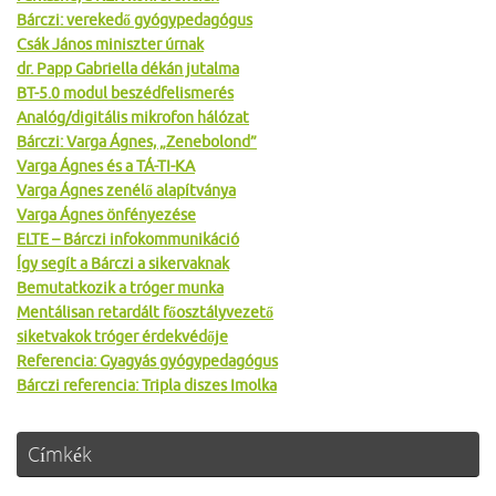
Bárczi: verekedő gyógypedagógus
Csák János miniszter úrnak
dr. Papp Gabriella dékán jutalma
BT-5.0 modul beszédfelismerés
Analóg/digitális mikrofon hálózat
Bárczi: Varga Ágnes, „Zenebolond”
Varga Ágnes és a TÁ-TI-KA
Varga Ágnes zenélő alapítványa
Varga Ágnes önfényezése
ELTE – Bárczi infokommunikáció
Így segít a Bárczi a sikervaknak
Bemutatkozik a tróger munka
Mentálisan retardált főosztályvezető
siketvakok tróger érdekvédője
Referencia: Gyagyás gyógypedagógus
Bárczi referencia: Tripla diszes Imolka
Címkék