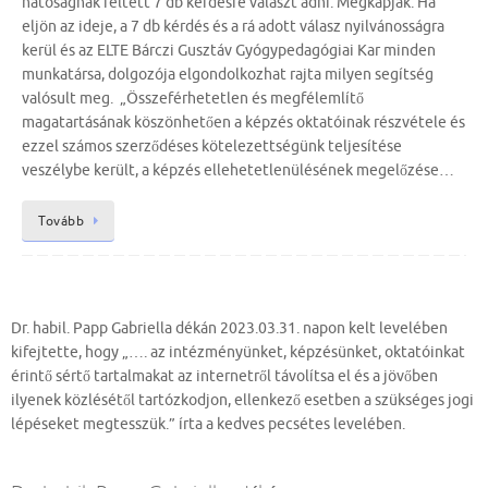
hatóságnak feltett 7 db kérdésre választ adni. Megkapják. Ha
eljön az ideje, a 7 db kérdés és a rá adott válasz nyilvánosságra
kerül és az ELTE Bárczi Gusztáv Gyógypedagógiai Kar minden
munkatársa, dolgozója elgondolkozhat rajta milyen segítség
valósult meg. „Összeférhetetlen és megfélemlítő
magatartásának köszönhetően a képzés oktatóinak részvétele és
ezzel számos szerződéses kötelezettségünk teljesítése
veszélybe került, a képzés ellehetetlenülésének megelőzése…
Tovább
Dr. habil. Papp Gabriella dékán 2023.03.31. napon kelt levelében
kifejtette, hogy „…. az intézményünket, képzésünket, oktatóinkat
érintő sértő tartalmakat az internetről távolítsa el és a jövőben
ilyenek közlésétől tartózkodjon, ellenkező esetben a szükséges jogi
lépéseket megtesszük.” írta a kedves pecsétes levelében.