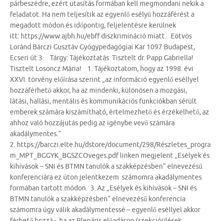
párbeszédre, ezért utasítás formában kell megmondani nekik a
feladatot. Ha nem teljesítik az egyenlő esélyű hozzáférést a
megadott módon és időpontig, feljelentésre kerülnek
itt: https://www.ajbh.hu/ebff diszkrimináció miatt. Eötvös
Loránd Bárczi Gusztáv Gyógypedagógiai Kar 1097 Budapest,
Ecseri út 3. Tárgy: Tájékoztatás Tisztelt dr. Papp Gabriella!
Tisztelt Losoncz Mária! 1. Tájékoztatom, hogy az 1998. évi
XXVI. törvény előírása szerint „az információ egyenlő eséllyel
hozzáférhető akkor, ha az mindenki, különösen a mozgási,
látási, hallási, mentális és kommunikációs funkciókban sérült
emberek számára kiszámítható, értelmezhető és érzékelhető, az
ahhoz való hozzájutás pedig az igénybe vevő számára
akadálymentes.“
2. https://barczi.elte.hu/dstore/document/298/Részletes_progra
m_MPT_BGGYK_BGSZCOveges.pdf linken megjelent „Esélyek és
kihívások – SNI és BTMN tanulók a szakképzésben“ elnevezésű
konferenciára ez úton jelentkezem számomra akadálymentes
formában tartott módon. 3. Az „Esélyek és kihívások – SNI és
BTMN tanulók a szakképzésben“ elnevezésű konferencia
számomra úgy válik akadálymentessé – egyenlő eséllyel akkor
férhető hozzá -, ha az Plenáris előadáson (szekcióülések