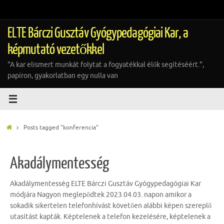
Tovább
a
tartalomra
ELTE Bárczi Gusztáv Gyógypedagógiai Kar, a
képmutató vezetőkkel
"A kar elismert munkát folytat a fogyatékkal élők segítéséért.",
papíron, gyakorlatban egy nulla van
Home
Posts tagged "konferencia"
Akadálymentesség
Akadálymentesség ELTE Bárczi Gusztáv Gyógypedagógiai Kar
módjára Nagyon meglepődtek 2023.04.03. napon amikor a
sokadik sikertelen telefonhívást követően alábbi képen szereplő
utasítást kapták. Képtelenek a telefon kezelésére, képtelenek a