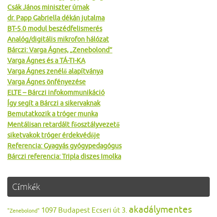
Csák János miniszter úrnak
dr. Papp Gabriella dékán jutalma
BT-5.0 modul beszédfelismerés
Analóg/digitális mikrofon hálózat
Bárczi: Varga Ágnes, „Zenebolond”
Varga Ágnes és a TÁ-TI-KA
Varga Ágnes zenélő alapítványa
Varga Ágnes önfényezése
ELTE – Bárczi infokommunikáció
Így segít a Bárczi a sikervaknak
Bemutatkozik a tróger munka
Mentálisan retardált főosztályvezető
siketvakok tróger érdekvédője
Referencia: Gyagyás gyógypedagógus
Bárczi referencia: Tripla diszes Imolka
Címkék
akadálymentes
1097 Budapest Ecseri út 3.
"Zenebolond"