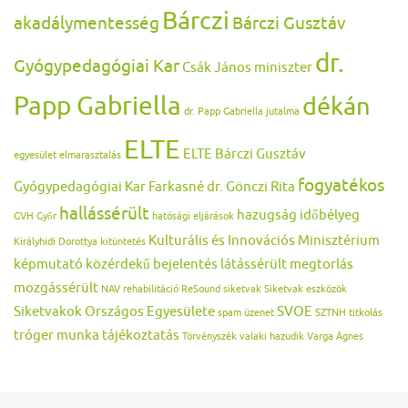
Bárczi
akadálymentesség
Bárczi Gusztáv
dr.
Gyógypedagógiai Kar
Csák János miniszter
Papp Gabriella
dékán
dr. Papp Gabriella jutalma
ELTE
ELTE Bárczi Gusztáv
egyesület
elmarasztalás
fogyatékos
Gyógypedagógiai Kar
Farkasné dr. Gönczi Rita
hallássérült
hazugság
időbélyeg
GVH
Győr
hatósági eljárások
Kulturális és Innovációs Minisztérium
Királyhidi Dorottya
kitüntetés
képmutató
közérdekű bejelentés
látássérült
megtorlás
mozgássérült
NAV
rehabilitáció
ReSound
siketvak
Siketvak eszközök
Siketvakok Országos Egyesülete
SVOE
spam üzenet
SZTNH
titkolás
tróger munka
tájékoztatás
Törvényszék
valaki hazudik
Varga Ágnes