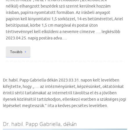
nélkül) elhangzott beszédek szó szerint kerülnek hozzám
írásban, papírra nyomtatott formában. Az írásbeli anyagot
papíron kell kinyomtatni 1,5 sorközzel, 14-es betűmérettel, Ariel
betűtípussal, körbe 1,5 cm margóval és postai úton
tértivevénnyel kell elküldeni a nevemre címezve …. legkésőbb
2023.04.25. napig postára adva….
Tovább
Dr. habil. Papp Gabriella dékán 2023.03.31. napon kelt levelében
kifejtette, hogy „…. az intézményünket, képzésünket, oktatóinkat
érintő sértő tartalmakat az internetről távolítsa el és a jövőben
ilyenek közlésétől tartózkodjon, ellenkező esetben a szükséges jogi
lépéseket megtesszük.” írta a kedves pecsétes levelében.
Dr. habil. Papp Gabriella, dékán