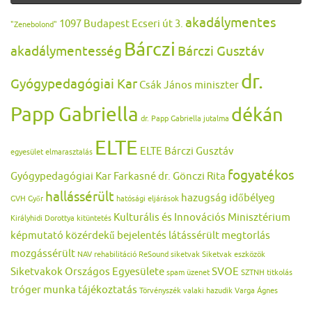
akadálymentes
1097 Budapest Ecseri út 3.
"Zenebolond"
Bárczi
akadálymentesség
Bárczi Gusztáv
dr.
Gyógypedagógiai Kar
Csák János miniszter
Papp Gabriella
dékán
dr. Papp Gabriella jutalma
ELTE
ELTE Bárczi Gusztáv
egyesület
elmarasztalás
fogyatékos
Gyógypedagógiai Kar
Farkasné dr. Gönczi Rita
hallássérült
hazugság
időbélyeg
GVH
Győr
hatósági eljárások
Kulturális és Innovációs Minisztérium
Királyhidi Dorottya
kitüntetés
képmutató
közérdekű bejelentés
látássérült
megtorlás
mozgássérült
NAV
rehabilitáció
ReSound
siketvak
Siketvak eszközök
Siketvakok Országos Egyesülete
SVOE
spam üzenet
SZTNH
titkolás
tróger munka
tájékoztatás
Törvényszék
valaki hazudik
Varga Ágnes