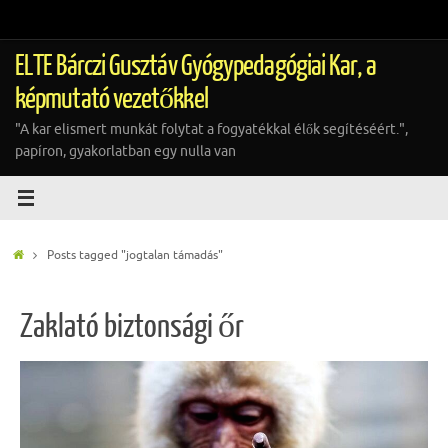
Tovább
a
tartalomra
ELTE Bárczi Gusztáv Gyógypedagógiai Kar, a
képmutató vezetőkkel
"A kar elismert munkát folytat a fogyatékkal élők segítéséért.",
papíron, gyakorlatban egy nulla van
Home
Posts tagged "jogtalan támadás"
Zaklató biztonsági őr