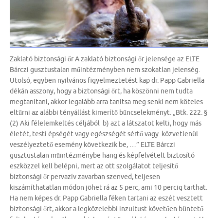
Zaklató biztonsági őr A zaklató biztonsági őr jelensége az ELTE
Bárczi gusztustalan műintézményben nem szokatlan jelenség.
Utolsó, egyben nyilvános figyelmeztetést kap dr. Papp Gabriella
dékán asszony, hogy a biztonsági őrt, ha köszönni nem tudta
megtanítani, akkor legalább arra tanítsa meg senki nem köteles
eltűrni az alábbi tényállást kimerítő bűncselekményt. „Btk. 222. §
(2) Aki félelemkeltés céljából b) azt a látszatot kelti, hogy más
életét, testi épségét vagy egészségét sértő vagy közvetlenül
veszélyeztető esemény következik be, …” ELTE Bárczi
gusztustalan műintézménybe hang és képfelvételt biztosító
eszközzel kell belépni, mert az ott szolgálatot teljesítő
biztonsági őr pervazív zavarban szenved, teljesen
kiszámíthatatlan módon jöhet rá az 5 perc, ami 10 percig tarthat.
Ha nem képes dr. Papp Gabriella féken tartani az eszét vesztett
biztonsági őrt, akkor a legközelebbi inzultust követően büntető