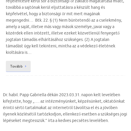
feljelentésre kerül sor a biztonsági őr zaklató magatartása miatt,
továbbá a sajtónak kerül eljuttatásra a készült hang és
képfelvétel, hogy a biztonsági őr mit mert magának
megengedni… Btk. 22. § (1) Nem büntetendő az a cselekmény,
amely a saját, illetve más vagy mások személye, javai vagy a
közérdek ellen intézett, illetve ezeket közvetlenül fenyegető
jogtalan támadás elhárításához szükséges. (2) A jogtalan
támadást úgy kell tekinteni, mintha az a védekező életének
kioltására is…
Tovább
Dr. habil. Papp Gabriella dékán 2023.03.31. napon kelt levelében
kifejtette, hogy „…. az intézményünket, képzésünket, oktatóinkat
érintő sértő tartalmakat az internetről távolítsa el és a jövőben
ilyenek közlésétől tartózkodjon, ellenkező esetben a szükséges jogi
lépéseket megtesszük.” írta a kedves pecsétes levelében.