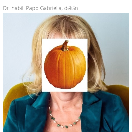
Dr. habil. Papp Gabriella, dékán