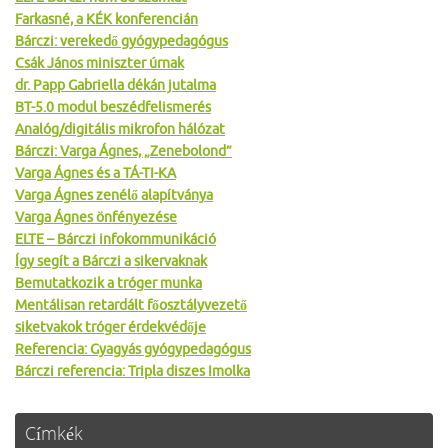
Farkasné, a KÉK konferencián
Bárczi: verekedő gyógypedagógus
Csák János miniszter úrnak
dr. Papp Gabriella dékán jutalma
BT-5.0 modul beszédfelismerés
Analóg/digitális mikrofon hálózat
Bárczi: Varga Ágnes, „Zenebolond”
Varga Ágnes és a TÁ-TI-KA
Varga Ágnes zenélő alapítványa
Varga Ágnes önfényezése
ELTE – Bárczi infokommunikáció
Így segít a Bárczi a sikervaknak
Bemutatkozik a tróger munka
Mentálisan retardált főosztályvezető
siketvakok tróger érdekvédője
Referencia: Gyagyás gyógypedagógus
Bárczi referencia: Tripla diszes Imolka
Címkék