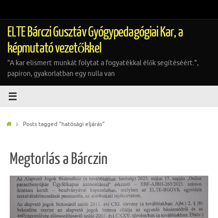
Tovább
a
tartalomra
ELTE Bárczi Gusztáv Gyógypedagógiai Kar, a
képmutató vezetőkkel
"A kar elismert munkát folytat a fogyatékkal élők segítéséért.",
papíron, gyakorlatban egy nulla van
Home
Posts tagged "hatósági eljárás"
Megtorlás a Bárczin