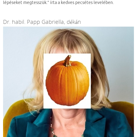
lépéseket megtesszük.” írta a kedves pecsétes levelében.
Dr. habil. Papp Gabriella, dékán