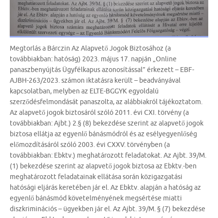
Megtorlás a Bárczin Az Alapvető Jogok Biztosához (a
továbbiakban: hatóság) 2023. május 17. napján „Online
panaszbenyújtás Ügyfélkapus azonosítással” érkezett – EBF-
AJBH-263/2023. számon iktatásra került – beadványával
kapcsolatban, melyben az ELTE-BGGYK egyoldalú
szerződésfelmondását panaszolta, az alábbiakról tájékoztatom.
Az alapvető jogok biztosáról szóló 2011. évi CXI. törvény (a
továbbiakban: Ajbt.) 2.§ (8) bekezdése szerint az alapvető jogok
biztosa ellátja az egyenlő bánásmódról és az esélyegyenlőség
előmozdításáról szóló 2003. évi CXXV. törvényben (a
továbbiakban: Ebktv.) meghatározott feladatokat. Az Ajbt. 39/M.
(1) bekezdése szerint az alapvető jogok biztosa az Ebktv.-ben
meghatározott feladatainak ellátása során közigazgatási
hatósági eljárás keretében jár el. Az Ebktv. alapján a hatóság az
egyenlő bánásmód követelményének megsértése miatti
diszkriminációs – ügyekben jár el. Az Ajbt. 39/M. § (7) bekezdése