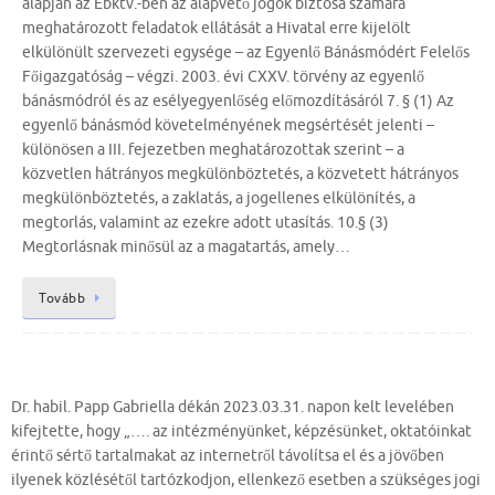
alapján az Ebktv.-ben az alapvető jogok biztosa számára
meghatározott feladatok ellátását a Hivatal erre kijelölt
elkülönült szervezeti egysége – az Egyenlő Bánásmódért Felelős
Főigazgatóság – végzi. 2003. évi CXXV. törvény az egyenlő
bánásmódról és az esélyegyenlőség előmozdításáról 7. § (1) Az
egyenlő bánásmód követelményének megsértését jelenti –
különösen a III. fejezetben meghatározottak szerint – a
közvetlen hátrányos megkülönböztetés, a közvetett hátrányos
megkülönböztetés, a zaklatás, a jogellenes elkülönítés, a
megtorlás, valamint az ezekre adott utasítás. 10.§ (3)
Megtorlásnak minősül az a magatartás, amely…
Tovább
Dr. habil. Papp Gabriella dékán 2023.03.31. napon kelt levelében
kifejtette, hogy „…. az intézményünket, képzésünket, oktatóinkat
érintő sértő tartalmakat az internetről távolítsa el és a jövőben
ilyenek közlésétől tartózkodjon, ellenkező esetben a szükséges jogi