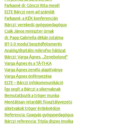
Farkasné dr. Gönczi Rita mesél
ELTE Bárczi nem ad számlát
Farkasné, a KÉK konferencián
Bárczi: verekedő gyógypedagógus
Csák János miniszter úrnak
dr. Papp Gabriella dékán jutalma
BT-5.0 modul beszédfelismerés
Analóg/digitális mikrofon hálózat
Bárczi: Varga Ágnes, „Zenebolond”
Varga Ágnes és a TÁ-TI-KA
Varga Ágnes zenélő alapítványa
Varga Ágnes önfényezése
ELTE – Bárczi infokommunikáció
Így segít a Bárczi a sikervaknak
Bemutatkozik a tróger munka
Mentálisan retardált főosztályvezető
siketvakok tróger érdekvédője
Referencia: Gyagyás gyógypedagógus
Bárczi referencia: Tripla diszes Imolka