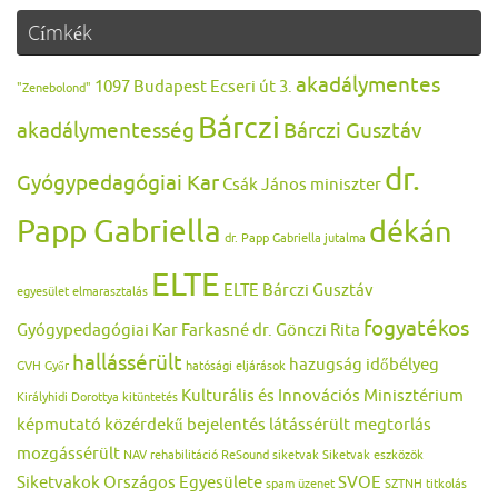
Címkék
akadálymentes
1097 Budapest Ecseri út 3.
"Zenebolond"
Bárczi
akadálymentesség
Bárczi Gusztáv
dr.
Gyógypedagógiai Kar
Csák János miniszter
Papp Gabriella
dékán
dr. Papp Gabriella jutalma
ELTE
ELTE Bárczi Gusztáv
egyesület
elmarasztalás
fogyatékos
Gyógypedagógiai Kar
Farkasné dr. Gönczi Rita
hallássérült
hazugság
időbélyeg
GVH
Győr
hatósági eljárások
Kulturális és Innovációs Minisztérium
Királyhidi Dorottya
kitüntetés
képmutató
közérdekű bejelentés
látássérült
megtorlás
mozgássérült
NAV
rehabilitáció
ReSound
siketvak
Siketvak eszközök
Siketvakok Országos Egyesülete
SVOE
spam üzenet
SZTNH
titkolás