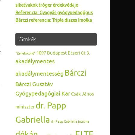
siketvakok tróger érdekvédője
Referencia: Gyagyás gyógypedagógus
Bárczi referencia: Tripla diszes Imolka
Címkék
t
r
1097 Budapest Ecseri út 3.
"Zenebolond"
akadálymentes
Bárczi
akadálymentesség
Bárczi Gusztáv
Gyógypedagógiai Kar
Csák János
dr. Papp
miniszter
Gabriella
dr. Papp Gabriella jutalma
ELTE
dékán