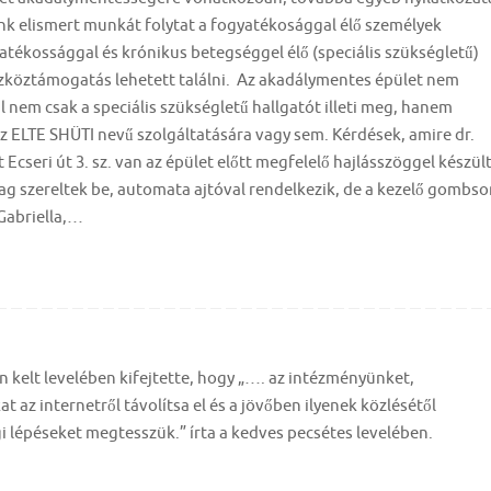
unk elismert munkát folytat a fogyatékosággal élő személyek
yatékossággal és krónikus betegséggel élő (speciális szükségletű)
szköztámogatás lehetett találni. Az akadálymentes épület nem
 nem csak a speciális szükségletű hallgatót illeti meg, hanem
az ELTE SHÜTI nevű szolgáltatására vagy sem. Kérdések, amire dr.
Ecseri út 3. sz. van az épület előtt megfelelő hajlásszöggel készül
lag szereltek be, automata ajtóval rendelkezik, de a kezelő gombso
Gabriella,…
n kelt levelében kifejtette, hogy „…. az intézményünket,
 az internetről távolítsa el és a jövőben ilyenek közlésétől
i lépéseket megtesszük.” írta a kedves pecsétes levelében.