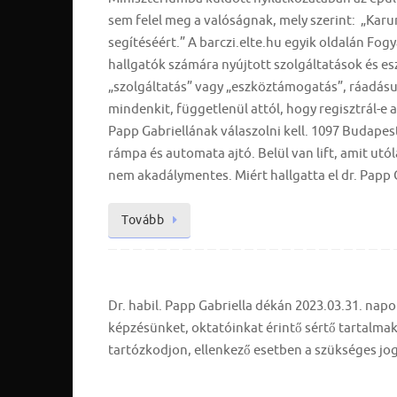
sem felel meg a valóságnak, mely szerint: „Kar
segítéséért.” A barczi.elte.hu egyik oldalán Fog
hallgatók számára nyújtott szolgáltatások és e
„szolgáltatás” vagy „eszköztámogatás”, ráadásul
mindenkit, függetlenül attól, hogy regisztrál-e 
Papp Gabriellának válaszolni kell. 1097 Budapest 
rámpa és automata ajtó. Belül van lift, amit utó
nem akadálymentes. Miért hallgatta el dr. Papp 
Tovább
Dr. habil. Papp Gabriella dékán 2023.03.31. napo
képzésünket, oktatóinkat érintő sértő tartalmakat
tartózkodjon, ellenkező esetben a szükséges jog