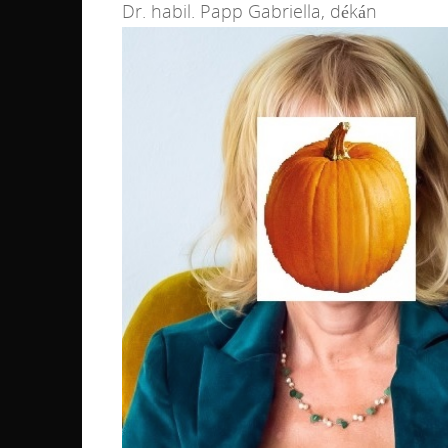
Dr. habil. Papp Gabriella, dékán