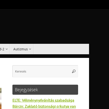
d-2
Autizmus
Search
Keresés
for:
Bejegyzések
ELTE: Vélménynyilvánítás szabadsága
Bárcin: Zaklató biztonsági őrkutya van