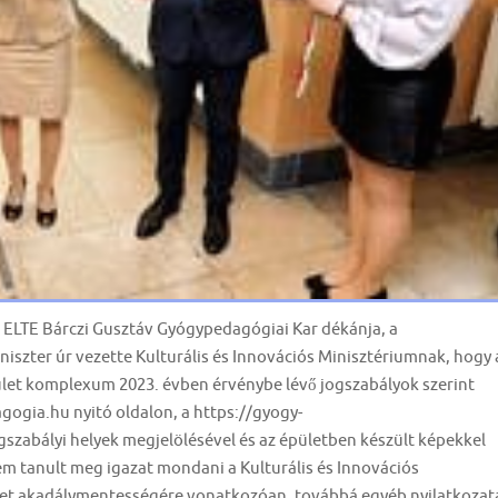
az ELTE Bárczi Gusztáv Gyógypedagógiai Kar dékánja, a
niszter úr vezette Kulturális és Innovációs Minisztériumnak, hogy 
épület komplexum 2023. évben érvénybe lévő jogszabályok szerint
ogia.hu nyitó oldalon, a https://gyogy-
szabályi helyek megjelölésével és az épületben készült képekkel
em tanult meg igazat mondani a Kulturális és Innovációs
let akadálymentességére vonatkozóan, továbbá egyéb nyilatkozat