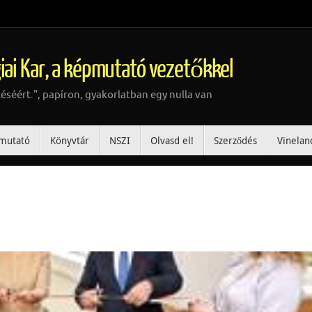
iai Kar, a képmutató vezetőkkel
téséért.", papíron, gyakorlatban egy nulla van
mutató
Könyvtár
NSZI
Olvasd el!
Szerződés
Vinelan