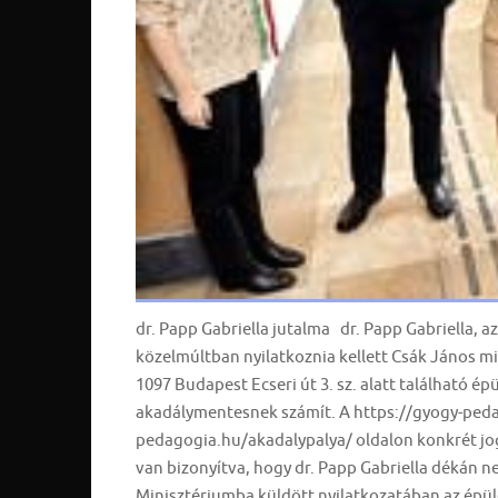
dr. Papp Gabriella jutalma dr. Papp Gabriella, 
közelmúltban nyilatkoznia kellett Csák János mi
1097 Budapest Ecseri út 3. sz. alatt található 
akadálymentesnek számít. A https://gyogy-pedag
pedagogia.hu/akadalypalya/ oldalon konkrét jog
van bizonyítva, hogy dr. Papp Gabriella dékán n
Minisztériumba küldött nyilatkozatában az épü