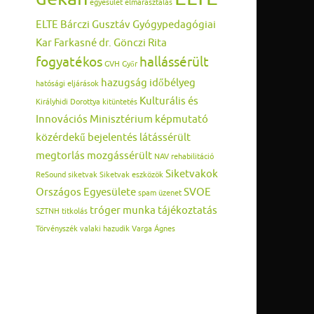
egyesület
elmarasztalás
ELTE Bárczi Gusztáv Gyógypedagógiai
Kar
Farkasné dr. Gönczi Rita
fogyatékos
hallássérült
GVH
Győr
hazugság
időbélyeg
hatósági eljárások
Kulturális és
Királyhidi Dorottya
kitüntetés
Innovációs Minisztérium
képmutató
közérdekű bejelentés
látássérült
megtorlás
mozgássérült
NAV
rehabilitáció
Siketvakok
ReSound
siketvak
Siketvak eszközök
Országos Egyesülete
SVOE
spam üzenet
tróger munka
tájékoztatás
SZTNH
titkolás
Törvényszék
valaki hazudik
Varga Ágnes