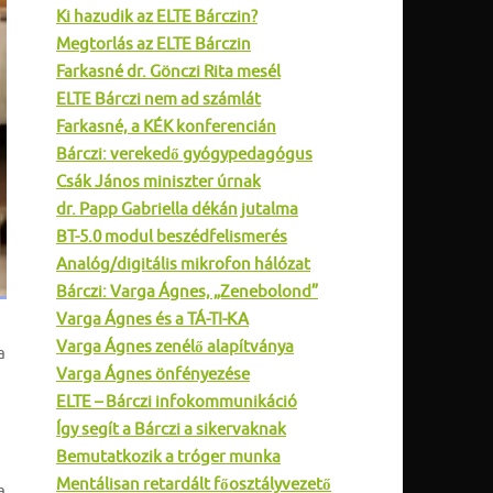
Ki hazudik az ELTE Bárczin?
Megtorlás az ELTE Bárczin
Farkasné dr. Gönczi Rita mesél
ELTE Bárczi nem ad számlát
Farkasné, a KÉK konferencián
Bárczi: verekedő gyógypedagógus
Csák János miniszter úrnak
dr. Papp Gabriella dékán jutalma
BT-5.0 modul beszédfelismerés
Analóg/digitális mikrofon hálózat
Bárczi: Varga Ágnes, „Zenebolond”
Varga Ágnes és a TÁ-TI-KA
Varga Ágnes zenélő alapítványa
a
Varga Ágnes önfényezése
ELTE – Bárczi infokommunikáció
Így segít a Bárczi a sikervaknak
Bemutatkozik a tróger munka
Mentálisan retardált főosztályvezető
a