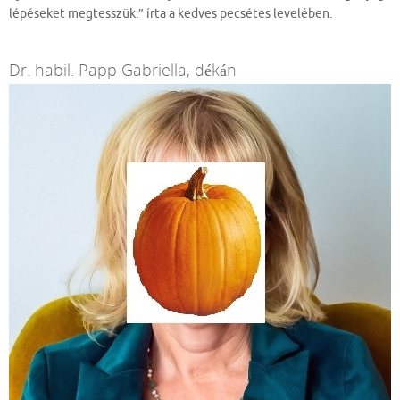
lépéseket megtesszük.” írta a kedves pecsétes levelében.
Dr. habil. Papp Gabriella, dékán