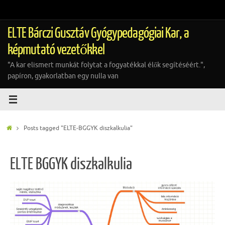
Tovább
a
tartalomra
ELTE Bárczi Gusztáv Gyógypedagógiai Kar, a
képmutató vezetőkkel
"A kar elismert munkát folytat a fogyatékkal élők segítéséért.",
papíron, gyakorlatban egy nulla van
Home
Posts tagged "ELTE-BGGYK diszkalkulia"
ELTE BGGYK diszkalkulia