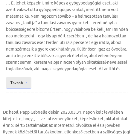
… El lehet képzelni, mire képes a gyógypedagógiai eset, aki
azért választotta gyógypedagógus szakot, mert itt nem volt
matematika. Nem ragozom tovább – a halmozottan tanulási
zavaros „tanítja” a tanulási zavaros gyereket – eredményt a
bölcsességedre bízom! Értem, hogy valahova be kell járni minden
nap melegedni – egy kis apróért cserében -, de ha a halmozottan
tanulási zavaros eset ferdén üti rá a pecsétet egy iratra, abból
nem származik a gyereknek hátránya. Különösen igaz az óvodára,
ami a legszenzitív időszak a gyerek életébe, ahol véleményem
szerint semmi keresni valója nincsen olyan oktatással-neveléssel
foglalkozónak, aki maga is gyógypedagógiai eset. A tanítói és…
Tovább
Dr. habil. Papp Gabriella dékán 2023.03.31. napon kelt levelében
kifejtette, hogy „…. az intézményünket, képzésünket, oktatóinkat
érintő sértő tartalmakat az internetről távolítsa el és a jövőben
ilyenek közlésétől tartózkodjon, ellenkező esetben a szükséges jogi