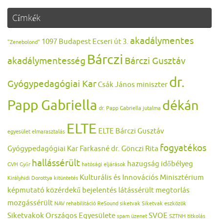
Címkék
akadálymentes
1097 Budapest Ecseri út 3.
"Zenebolond"
Bárczi
akadálymentesség
Bárczi Gusztáv
dr.
Gyógypedagógiai Kar
Csák János miniszter
Papp Gabriella
dékán
dr. Papp Gabriella jutalma
ELTE
ELTE Bárczi Gusztáv
egyesület
elmarasztalás
fogyatékos
Gyógypedagógiai Kar
Farkasné dr. Gönczi Rita
hallássérült
hazugság
időbélyeg
GVH
Győr
hatósági eljárások
Kulturális és Innovációs Minisztérium
Királyhidi Dorottya
kitüntetés
képmutató
közérdekű bejelentés
látássérült
megtorlás
mozgássérült
NAV
rehabilitáció
ReSound
siketvak
Siketvak eszközök
Siketvakok Országos Egyesülete
SVOE
spam üzenet
SZTNH
titkolás