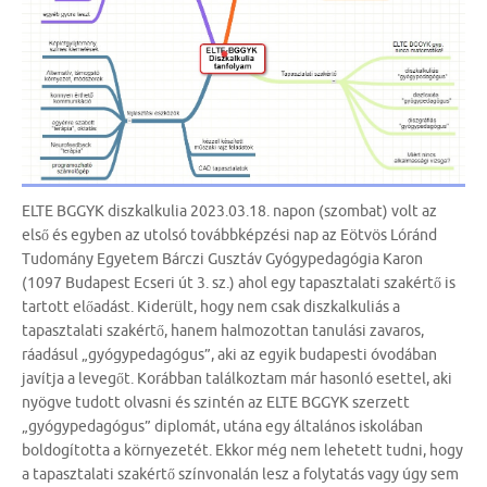
ELTE BGGYK diszkalkulia 2023.03.18. napon (szombat) volt az
első és egyben az utolsó továbbképzési nap az Eötvös Lóránd
Tudomány Egyetem Bárczi Gusztáv Gyógypedagógia Karon
(1097 Budapest Ecseri út 3. sz.) ahol egy tapasztalati szakértő is
tartott előadást. Kiderült, hogy nem csak diszkalkuliás a
tapasztalati szakértő, hanem halmozottan tanulási zavaros,
ráadásul „gyógypedagógus”, aki az egyik budapesti óvodában
javítja a levegőt. Korábban találkoztam már hasonló esettel, aki
nyögve tudott olvasni és szintén az ELTE BGGYK szerzett
„gyógypedagógus” diplomát, utána egy általános iskolában
boldogította a környezetét. Ekkor még nem lehetett tudni, hogy
a tapasztalati szakértő színvonalán lesz a folytatás vagy úgy sem