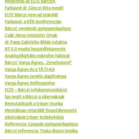
Megtorlás az ELTE Bárczin
Farkasné dr. Gönczi Rita mesél
ELTE Bárczi nem ad számlát
Farkasné, a KÉK konferencián
Bárczi: verekedő gyógypedagógus
Csák János miniszter úrnak
dr. Papp Gabriella dékán jutalma
BT-5.0 modul beszédfelismerés
Analóg/digitális mikrofon hálózat
Bárczi: Varga Ágnes, „Zenebolond”
Varga Ágnes és a TÁ-TI-KA
Varga Ágnes zenélő alapítványa
Varga Ágnes önfényezése
ELTE – Bárczi infokommunikáció
Így segít a Bárczi a sikervaknak
Bemutatkozik a tróger munka
Mentálisan retardált főosztályvezető
siketvakok tróger érdekvédője
Referencia: Gyagyás gyógypedagógus
Bárczi referencia: Tripla diszes Imolka