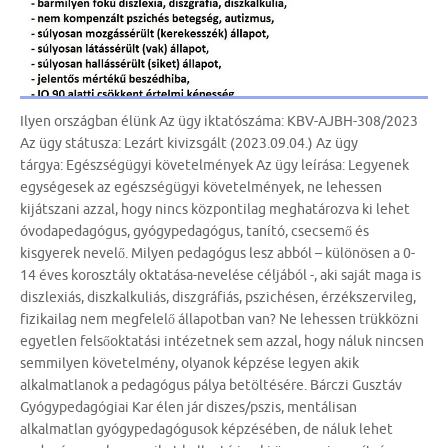
Ilyen országban élünk Az ügy iktatószáma: KBV-AJBH-308/2023
Az ügy státusza: Lezárt kivizsgált (2023.09.04.) Az ügy
tárgya: Egészségügyi követelmények Az ügy leírása: Legyenek
egységesek az egészségügyi követelmények, ne lehessen
kijátszani azzal, hogy nincs központilag meghatározva ki lehet
óvodapedagógus, gyógypedagógus, tanító, csecsemő és
kisgyerek nevelő. Milyen pedagógus lesz abból – különösen a 0-
14 éves korosztály oktatása-nevelése céljából -, aki saját maga is
diszlexiás, diszkalkuliás, diszgráfiás, pszichésen, érzékszervileg,
fizikailag nem megfelelő állapotban van? Ne lehessen trükközni
egyetlen felsőoktatási intézetnek sem azzal, hogy náluk nincsen
semmilyen követelmény, olyanok képzése legyen akik
alkalmatlanok a pedagógus pálya betöltésére. Bárczi Gusztáv
Gyógypedagógiai Kar élen jár diszes/pszis, mentálisan
alkalmatlan gyógypedagógusok képzésében, de náluk lehet