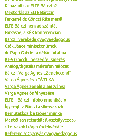
Ki hazudik az ELTE Bárczin?
Megtorlás az ELTE Bárczin
Farkasné dr. Gönczi Rita mesél
ELTE Bárczi nem ad számlát
Farkasné, a KÉK konferencián
Bárczi: verekedő gyógypedagógus
Csák János miniszter úrnak
dr. Papp Gabriella dékán jutalma
BT-5.0 modul beszédfelismerés
Analóg/digitális mikrofon hálózat
Bárczi: Varga Ágnes, „Zenebolond”
Varga Ágnes és a TÁ-TI-KA
Varga Ágnes zenélő alapítványa
Varga Ágnes önfényezése
ELTE – Bárczi infokommunikáció
Így segít a Bárczi a sikervaknak
Bemutatkozik a tróger munka
Mentálisan retardált főosztályvezető
siketvakok tróger érdekvédője
Referencia: Gyagyás gyógypedagógus