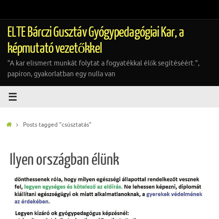
Tovább
a
tartalomra
ELTE Bárczi Gusztáv Gyógypedagógiai Kar, a
képmutató vezetőkkel
"A kar elismert munkát folytat a fogyatékkal élők segítéséért.",
papíron, gyakorlatban egy nulla van
Home
Posts tagged "csúsztatás"
Ilyen országban élünk