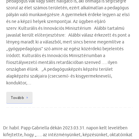
pedagógus vak vagy siket hallgató is, aki önmaga is segítségre
szorul az élet számos területén, ezért alkalmatlan a pedagógus
pályán való munkavégzésre. A gyermekek érdeke legyen az első
és ne a képző helyek szempontjai. Az ügyben eljáró
szerv: Kulturális és Innovációs Minisztérium Alábbi tartalmú
javaslat került előterjesztésre: Alábbi válasz érkezett és pont a
lényeg maradt ki a válaszból, mert sincs benne megemlítve a
„gyógypedagógus” szó amire az egész közérdekű bejelentés
íródott. Kulturális és Innovációs Minisztériumban a
főosztályvezető mentális retardációban szenved …. ilyen
országban élünk. „A pedagógusképzés képzési terület
alapképzési szakjaira (csecsemő- és kisgyermeknevelő,
konduktor,…
Tovább
Dr. habil. Papp Gabriella dékán 2023.03.31. napon kelt levelében
kifejtette, hogy „…. az intézményünket, képzésünket, oktatóinkat