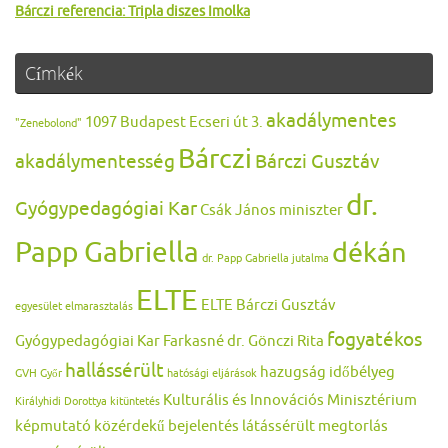
Bárczi referencia: Tripla diszes Imolka
Címkék
akadálymentes
1097 Budapest Ecseri út 3.
"Zenebolond"
Bárczi
akadálymentesség
Bárczi Gusztáv
dr.
Gyógypedagógiai Kar
Csák János miniszter
Papp Gabriella
dékán
dr. Papp Gabriella jutalma
ELTE
ELTE Bárczi Gusztáv
egyesület
elmarasztalás
fogyatékos
Gyógypedagógiai Kar
Farkasné dr. Gönczi Rita
hallássérült
hazugság
időbélyeg
GVH
Győr
hatósági eljárások
Kulturális és Innovációs Minisztérium
Királyhidi Dorottya
kitüntetés
képmutató
közérdekű bejelentés
látássérült
megtorlás