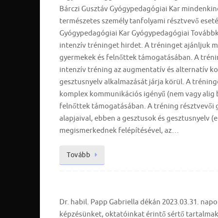
Bárczi Gusztáv Gyógypedagógiai Kar mindenkinek
természetes személy tanfolyami résztvevő esetén
Gyógypedagógiai Kar Gyógypedagógiai Továbbkép
intenzív tréninget hirdet. A tréninget ajánlju
gyermekek és felnőttek támogatásában. A tréning
intenzív tréning az augmentatív és alternatív k
gesztusnyelv alkalmazását járja körül. A trénin
komplex kommunikációs igényű (nem vagy alig b
felnőttek támogatásában. A tréning résztvevői
alapjaival, ebben a gesztusok és gesztusnyelv (
megismerkednek felépítésével, az…
Tovább
Dr. habil. Papp Gabriella dékán 2023.03.31. napo
képzésünket, oktatóinkat érintő sértő tartalmakat