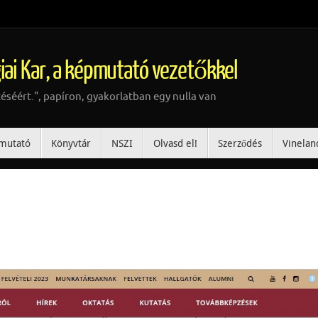
iai Kar, a képmutató vezetőkkel
téséért.", papíron, gyakorlatban egy nulla van
mutató
Könyvtár
NSZI
Olvasd el!
Szerződés
Vinelan