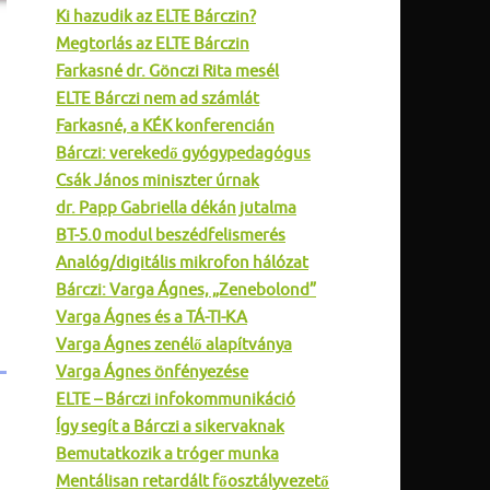
Ki hazudik az ELTE Bárczin?
Megtorlás az ELTE Bárczin
Farkasné dr. Gönczi Rita mesél
ELTE Bárczi nem ad számlát
Farkasné, a KÉK konferencián
Bárczi: verekedő gyógypedagógus
Csák János miniszter úrnak
dr. Papp Gabriella dékán jutalma
BT-5.0 modul beszédfelismerés
Analóg/digitális mikrofon hálózat
Bárczi: Varga Ágnes, „Zenebolond”
Varga Ágnes és a TÁ-TI-KA
Varga Ágnes zenélő alapítványa
Varga Ágnes önfényezése
ELTE – Bárczi infokommunikáció
Így segít a Bárczi a sikervaknak
Bemutatkozik a tróger munka
Mentálisan retardált főosztályvezető