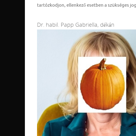
tartózkodjon, ellenkező esetben a szükséges jog
Dr. habil. Papp Gabriella, dékán