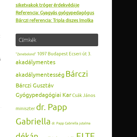
siketvakok tróger érdekvédője
Referencia: Gyagyás gyógypedagógus
Bárczi referencia: Tripla diszes Imolka
z
Címkék
1097 Budapest Ecseri út 3.
"Zenebolond"
s
akadálymentes
Bárczi
akadálymentesség
Bárczi Gusztáv
Gyógypedagógiai Kar
Csák János
dr. Papp
miniszter
Gabriella
dr. Papp Gabriella jutalma
ELTE
dékán