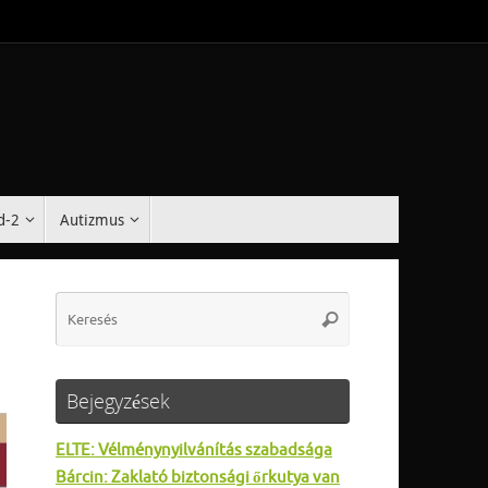
d-2
Autizmus
Search
Keresés
for:
Bejegyzések
ELTE: Vélménynyilvánítás szabadsága
Bárcin: Zaklató biztonsági őrkutya van