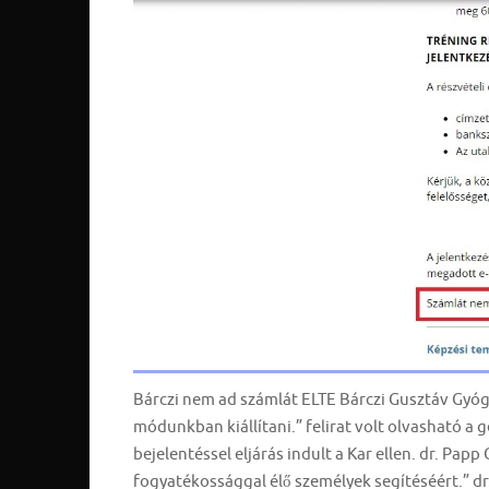
Bárczi nem ad számlát ELTE Bárczi Gusztáv Gyó
módunkban kiállítani.” felirat volt olvasható a
bejelentéssel eljárás indult a Kar ellen. dr. Pap
fogyatékossággal élő személyek segítéséért.” dr.