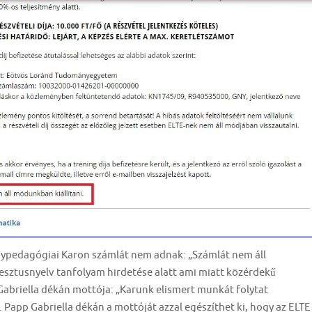
gypedagógiai Karon számlát nem adnak: „Számlát nem áll
 gesztusnyelv tanfolyam hirdetése alatt ami miatt közérdekű
p Gabriella dékán mottója: „Karunk elismert munkát folytat
 Papp Gabriella dékán a mottóját azzal egészíthet ki, hogy az ELTE