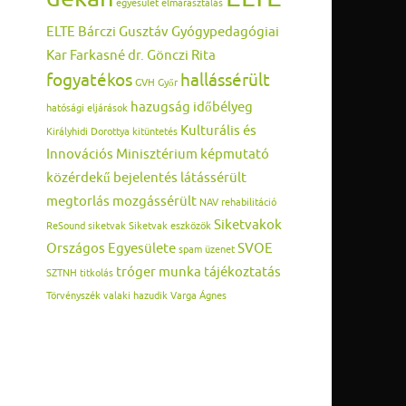
egyesület
elmarasztalás
ELTE Bárczi Gusztáv Gyógypedagógiai
Kar
Farkasné dr. Gönczi Rita
fogyatékos
hallássérült
GVH
Győr
hazugság
időbélyeg
hatósági eljárások
Kulturális és
Királyhidi Dorottya
kitüntetés
Innovációs Minisztérium
képmutató
közérdekű bejelentés
látássérült
megtorlás
mozgássérült
NAV
rehabilitáció
Siketvakok
ReSound
siketvak
Siketvak eszközök
Országos Egyesülete
SVOE
spam üzenet
tróger munka
tájékoztatás
SZTNH
titkolás
Törvényszék
valaki hazudik
Varga Ágnes