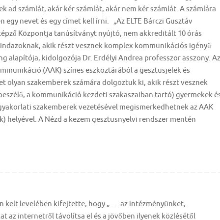
 ad számlát, akár kér számlát, akár nem kér számlát. A számlára
 egy nevet és egy címet kell írni. „Az ELTE Bárczi Gusztáv
ző Központja tanúsítványt nyújtó, nem akkreditált 10 órás
k mindazoknak, akik részt vesznek komplex kommunikációs igényű
 alapítója, kidolgozója Dr. Erdélyi Andrea professzor asszony. A
ommunikáció (AAK) színes eszköztárából a gesztusjelek és
get olyan szakemberek számára dolgoztuk ki, akik részt vesznek
eszélő, a kommunikáció kezdeti szakaszaiban tartó) gyermekek é
 gyakorlati szakemberek vezetésével megismerkedhetnek az AAK
ek) helyével. A Nézd a kezem gesztusnyelvi rendszer mentén
n kelt levelében kifejtette, hogy „…. az intézményünket,
 az internetről távolítsa el és a jövőben ilyenek közlésétől