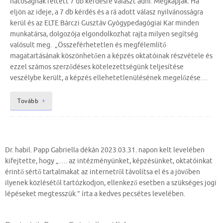
hatóságnak feltett 7 db kérdésre választ adni. Megkapják. Ha
eljön az ideje, a 7 db kérdés és a rá adott válasz nyilvánosságra
kerül és az ELTE Bárczi Gusztáv Gyógypedagógiai Kar minden
munkatársa, dolgozója elgondolkozhat rajta milyen segítség
valósult meg. „Összeférhetetlen és megfélemlítő
magatartásának köszönhetően a képzés oktatóinak részvétele és
ezzel számos szerződéses kötelezettségünk teljesítése
veszélybe került, a képzés ellehetetlenülésének megelőzése…
Tovább
Dr. habil. Papp Gabriella dékán 2023.03.31. napon kelt levelében
kifejtette, hogy „…. az intézményünket, képzésünket, oktatóinkat
érintő sértő tartalmakat az internetről távolítsa el és a jövőben
ilyenek közlésétől tartózkodjon, ellenkező esetben a szükséges jogi
lépéseket megtesszük.” írta a kedves pecsétes levelében.