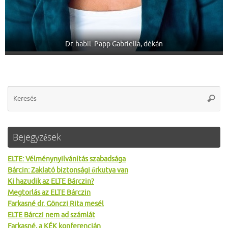
Dr. habil. Papp Gabriella, dékán
Se
Keres
for
Bejegyzések
ELTE: Vélménynyilvánítás szabadsága
Bárcin: Zaklató biztonsági őrkutya van
Ki hazudik az ELTE Bárczin?
Megtorlás az ELTE Bárczin
Farkasné dr. Gönczi Rita mesél
ELTE Bárczi nem ad számlát
Farkasné, a KÉK konferencián