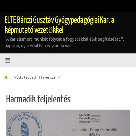
Tovább
a
tartalomra
ELTE Bárczi Gusztáv Gyógypedagógiai Kar, a
képmutató vezetőkkel
"A kar elismert munkát folytat a fogyatékkal élők segítéséért.",
papíron, gyakorlatban egy nulla van
Home
Posts tagged "112-es szám"
Harmadik feljelentés