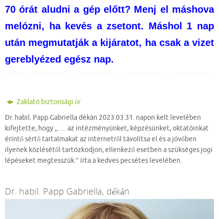
70 órát aludni a gép előtt? Menj el máshova
melózni, ha kevés a zsetont. Máshol 1 nap
után megmutatják a kijáratot, ha csak a vizet
gereblyézed egész nap.
Zaklató biztonsági őr
Dr. habil. Papp Gabriella dékán 2023.03.31. napon kelt levelében
kifejtette, hogy „…. az intézményünket, képzésünket, oktatóinkat
érintő sértő tartalmakat az internetről távolítsa el és a jövőben
ilyenek közlésétől tartózkodjon, ellenkező esetben a szükséges jogi
lépéseket megtesszük.” írta a kedves pecsétes levelében.
Dr. habil. Papp Gabriella, dékán