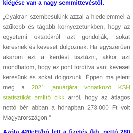
kiégése van a nagy semmittevéstől.
„Gyakran szembesülünk azzal a hiedelemmel a
szűkebb és tágabb környezetünkben, hogy az
egyetemi oktatókról azt gondolják, sokat
keresnek és keveset dolgoznak. Ha egyszerűen
akarom ezt a kérdést tisztázni, akkor azt
mondhatom, hogy ez pont fordítva van: keveset
keresünk és sokat dolgozunk. Éppen ma jelent
meg a
2021 januárjára vonatkozó KSH
statisztikát említő cikk
arról, hogy az átlagos
nettó bér abban a hónapban 273.000 Ft volt
Magyarországon.”
Azóta 420eFt/hó lett a fizetés (kb. nettó 280