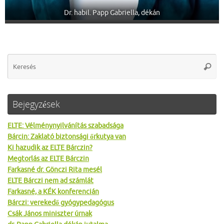
Dr. habil. Papp Gabriella, dékán
Se
Keres
for
Bejegyzések
ELTE: Vélménynyilvánítás szabadsága
Bárcin: Zaklató biztonsági őrkutya van
Ki hazudik az ELTE Bárczin?
Megtorlás az ELTE Bárczin
Farkasné dr. Gönczi Rita mesél
ELTE Bárczi nem ad számlát
Farkasné, a KÉK konferencián
Bárczi: verekedő gyógypedagógus
Csák János miniszter úrnak