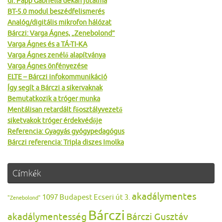
dr. Papp Gabriella dékán jutalma
BT-5.0 modul beszédfelismerés
Analóg/digitális mikrofon hálózat
Bárczi: Varga Ágnes, „Zenebolond”
Varga Ágnes és a TÁ-TI-KA
Varga Ágnes zenélő alapítványa
Varga Ágnes önfényezése
ELTE – Bárczi infokommunikáció
Így segít a Bárczi a sikervaknak
Bemutatkozik a tróger munka
Mentálisan retardált főosztályvezető
siketvakok tróger érdekvédője
Referencia: Gyagyás gyógypedagógus
Bárczi referencia: Tripla diszes Imolka
Címkék
akadálymentes
1097 Budapest Ecseri út 3.
"Zenebolond"
Bárczi
akadálymentesség
Bárczi Gusztáv