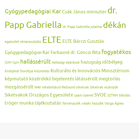
dr.
Gyógypedagógiai Kar
Csák János miniszter
Papp Gabriella
dékán
dr. Papp Gabriella jutalma
ELTE
ELTE Bárczi Gusztáv
egyesület
elmarasztalás
fogyatékos
Gyógypedagógiai Kar
Farkasné dr. Gönczi Rita
hallássérült
hazugság
időbélyeg
GVH
Győr
hatósági eljárások
Kulturális és Innovációs Minisztérium
Királyhidi Dorottya
kitüntetés
képmutató
közérdekű bejelentés
látássérült
megtorlás
mozgássérült
NAV
rehabilitáció
ReSound
siketvak
Siketvak eszközök
Siketvakok Országos Egyesülete
SVOE
spam üzenet
SZTNH
titkolás
tróger munka
tájékoztatás
Törvényszék
valaki hazudik
Varga Ágnes