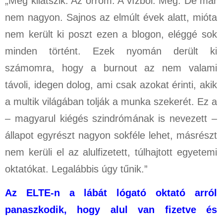
„Még kilátszik. Az orrom. A vízből. Még. De már
nem nagyon. Sajnos az elmúlt évek alatt, mióta
nem került ki poszt ezen a blogon, eléggé sok
minden történt. Ezek nyomán derült ki
számomra, hogy a burnout az nem valami
távoli, idegen dolog, ami csak azokat érinti, akik
a multik világában tolják a munka szekerét. Ez a
– magyarul kiégés szindrómának is nevezett –
állapot egyrészt nagyon sokféle lehet, másrészt
nem kerüli el az alulfizetett, túlhajtott egyetemi
oktatókat. Legalábbis úgy tűnik.”
Az ELTE-n a lábát lógató oktató arról
panaszkodik, hogy alul van fizetve és