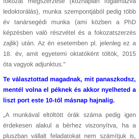
fokozat megszerzése (köznapian fogalmazva
ledoktorálás), munka szempontjából pedig több
év tanársegédi munka (ami közben a PhD
képzésben való részvétel és a fokozatszerzés
zajlik) után. Az én esetemben pl. jelenleg ez a
18. év, amit egyetemi oktatóként töltök, 2015
óta vagyok adjunktus.”
Te választottad magadnak, mit panaszkodsz,
mentél volna el péknek és akkor nyelheted a
liszt port este 10-től másnap hajnalig.
„A munkával eltöltött órák száma pedig igen
érdekesen alakul a bérhez viszonyítva, ha a
pluszban vállalt feladatokat nem számítjuk is,