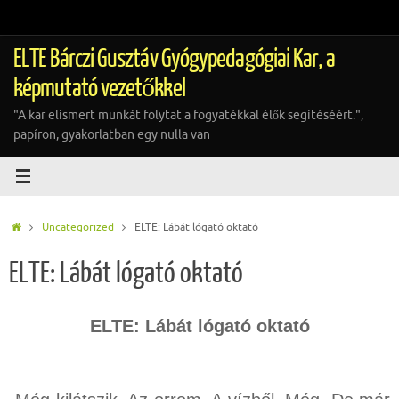
Tovább
a
tartalomra
ELTE Bárczi Gusztáv Gyógypedagógiai Kar, a
képmutató vezetőkkel
"A kar elismert munkát folytat a fogyatékkal élők segítéséért.",
papíron, gyakorlatban egy nulla van
Home
Uncategorized
ELTE: Lábát lógató oktató
ELTE: Lábát lógató oktató
ELTE: Lábát lógató oktató