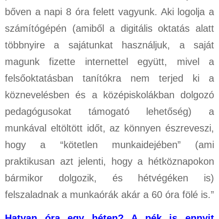
bőven a napi 8 óra felett vagyunk. Aki logolja a
számítógépén (amiből a digitális oktatás alatt
többnyire a sajátunkat használjuk, a saját
magunk fizette internettel együtt, mivel a
felsőoktatásban tanítókra nem terjed ki a
köznevelésben és a középiskolákban dolgozó
pedagógusokat támogató lehetőség) a
munkával eltöltött időt, az könnyen észreveszi,
hogy a “kötetlen munkaidejében” (ami
praktikusan azt jelenti, hogy a hétköznapokon
bármikor dolgozik, és hétvégéken is)
felszaladnak a munkaórák akár a 60 óra fölé is.”
Hatvan óra egy héten? A pék is ennyit