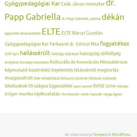
dr.
Gyógypedagógiai Kar
Csák János miniszter
Papp Gabriella
dékán
dr. Papp Gabriella jutalma
ELTE
ELTE Bárczi Gusztáv
egyesület
elmarasztalás
fogyatékos
Gyógypedagógiai Kar
Farkasné dr. Gönczi Rita
hallássérült
hazugság
időbélyeg
GVH
Győr
hatósági eljárások
Kulturális és Innovációs Minisztérium
Királyhidi Dorottya
kitüntetés
képmutató
közérdekű bejelentés
látássérült
megtorlás
mozgássérült
NAV
rehabilitáció
ReSound
siketvak
Siketvak eszközök
Siketvakok Országos Egyesülete
SVOE
spam üzenet
SZTNH
titkolás
tróger munka
tájékoztatás
Törvényszék
valaki hazudik
Varga Ágnes
Az oldal motorja
Tempera
&
WordPress.