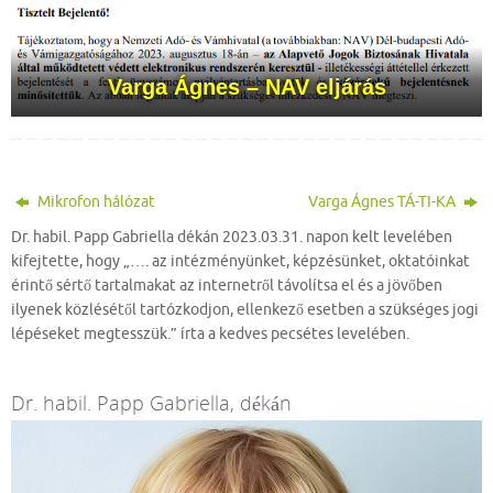
Varga Ágnes
– NAV eljárás
Mikrofon hálózat
Varga Ágnes TÁ-TI-KA
Dr. habil. Papp Gabriella dékán 2023.03.31. napon kelt levelében
kifejtette, hogy „…. az intézményünket, képzésünket, oktatóinkat
érintő sértő tartalmakat az internetről távolítsa el és a jövőben
ilyenek közlésétől tartózkodjon, ellenkező esetben a szükséges jogi
lépéseket megtesszük.” írta a kedves pecsétes levelében.
Dr. habil. Papp Gabriella, dékán