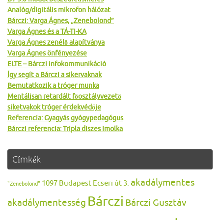
Analóg/digitális mikrofon hálózat
Bárczi: Varga Ágnes, „Zenebolond”
Varga Ágnes és a TÁ-TI-KA
Varga Ágnes zenélő alapítványa
Varga Ágnes önfényezése
ELTE – Bárczi infokommunikáció
Így segít a Bárczi a sikervaknak
Bemutatkozik a tróger munka
Mentálisan retardált főosztályvezető
siketvakok tróger érdekvédője
Referencia: Gyagyás gyógypedagógus
Bárczi referencia: Tripla diszes Imolka
Címkék
akadálymentes
1097 Budapest Ecseri út 3.
"Zenebolond"
Bárczi
akadálymentesség
Bárczi Gusztáv