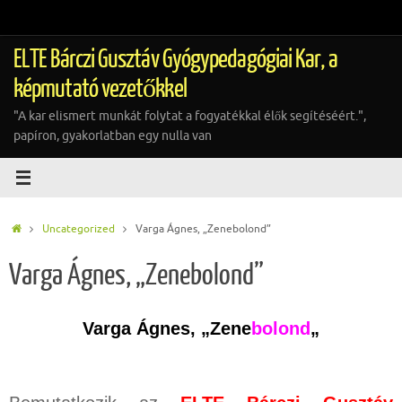
Tovább
a
tartalomra
ELTE Bárczi Gusztáv Gyógypedagógiai Kar, a
képmutató vezetőkkel
"A kar elismert munkát folytat a fogyatékkal élők segítéséért.",
papíron, gyakorlatban egy nulla van
Home
Uncategorized
Varga Ágnes, „Zenebolond”
Varga Ágnes, „Zenebolond”
Varga Ágnes, „Zene
bolond
„