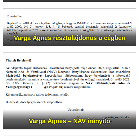
Varga Ágnes
résztulajdonos a cégben
Varga Ágnes
– NAV irányító