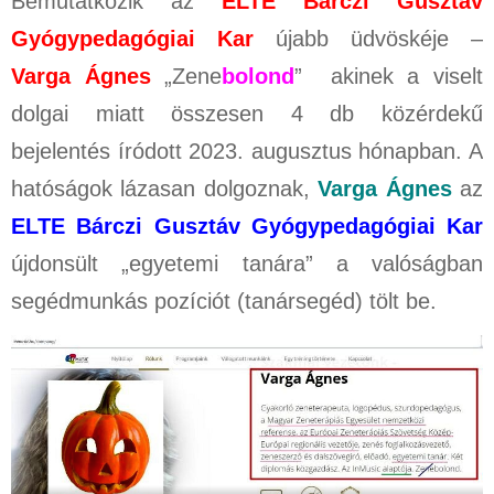
Bemutatkozik az
ELTE Bárczi Gusztáv
Gyógypedagógiai Kar
újabb üdvöskéje –
Varga Ágnes
„Zene
bolond
” akinek a viselt
dolgai miatt összesen 4 db közérdekű
bejelentés íródott 2023. augusztus hónapban. A
hatóságok lázasan dolgoznak,
Varga Ágnes
az
ELTE Bárczi Gusztáv Gyógypedagógiai Kar
újdonsült „egyetemi tanára” a valóságban
segédmunkás pozíciót (tanársegéd) tölt be.