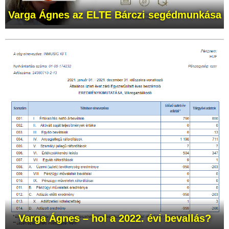
Varga Ágnes az ELTE Bárczi segédmunkása
Varga Ágnes
– hol a 2022. évi bevallás?