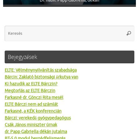
Dr. habil. Papp Gabriella, dékán
Se
Keres
for
Bejegyzések
ELTE: Vélménynyilvánítás szabadsága
Bárcin: Zaklató biztonsági őrkutya van
Ki hazudik az ELTE Bárczin?
Megtorlás az ELTE Bárczin
Farkasné dr. Gönczi Rita mesél
ELTE Bárczi nem ad számlát
Farkasné, a KÉK konferencián
Bárczi: verekedő gyógypedagógus
Csák János miniszter úrnak
dr. Papp Gabriella dékán jutalma
BT-5.0 modul beszédfelismerés