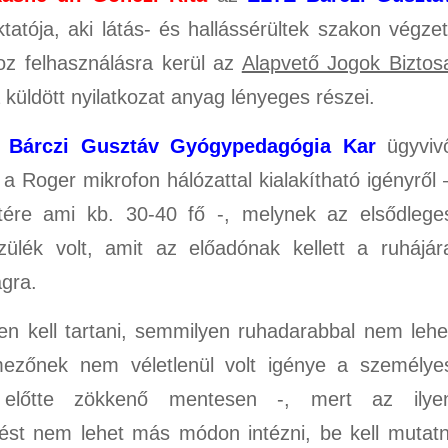
tatója, aki látás- és hallássérültek szakon végzet
z felhasználásra kerül az
Alapvető Jogok Biztos
küldött nyilatkozat anyag lényeges részei.
 Bárczi Gusztáv Gyógypedagógia Kar
ügyviv
 a Roger mikrofon hálózattal kialakítható igényről 
etére ami kb. 30-40 fő -, melynek az elsődlege
ülék volt, amit az előadónak kellett a ruhájár
ágra.
en kell tartani, semmilyen ruhadarabbal nem lehe
lmezőnek nem véletlenül volt igénye a személye
lőtte zökkenő mentesen -, mert az ilye
ést nem lehet más módon intézni, be kell mutatn