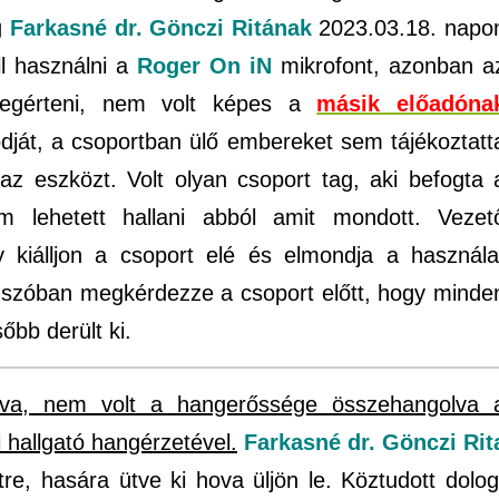
g
Farkasné dr. Gönczi Ritának
2023.03.18. napo
l használni a
Roger On iN
mikrofont, azonban a
megérteni, nem volt képes a
másik előadóna
dját, a csoportban ülő embereket sem tájékoztatt
z eszközt. Volt olyan csoport tag, aki befogta 
m lehetett hallani abból amit mondott. Vezet
y kiálljon a csoport elé és elmondja a használa
s szóban megkérdezze a csoport előtt, hogy minde
őbb derült ki.
tozva, nem volt a hangerőssége összehangolva 
i hallgató hangérzetével.
Farkasné dr. Gönczi Rit
tre, hasára ütve ki hova üljön le. Köztudott dolog