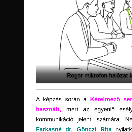
Roger mikrofon hálózat k
A képzés során a
Kérelmező sem
használt,
mert az egyenlő esélyű
kommunikáció jelenti számára. Nem
Farkasné dr. Gönczi Rita
nyilat