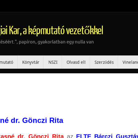
iai Kar, a képmutató vezetőkkel
téséért.", papíron, gyakorlatban egy nulla van
mutató
Könyvtár
NSZI
Olvasd el!
Szerződés
Vinelan
né dr. Gönczi Rita
kasné dr. Gönczi Rita
az
ELTE Bárczi Gusztá