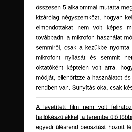
összesen 5 alkalommal mutatta me
kizárólag négyszemközt, hogyan kel
elmondottakat nem volt képes 
továbbadni a mikrofon használat mó
semmiről, csak a kezükbe nyomta a
mikrofont nyílását és semmit ne
oktatóként képtelen volt arra, hog
módját, ellenőrizze a használatot é
rendben van. Sunyítás oka, csak kés
A levetített film nem volt felira
hallókészülékkel, a terembe ülő több
egyedi ülésrend beosztást hozott lé