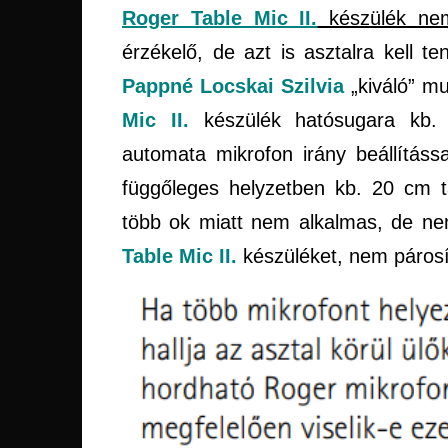
Roger Table Mic II.
készülék nem
érzékelő, de azt is asztalra kell t
Pappné Locskai Szilvia
„kiváló” m
Mic II.
készülék hatósugara kb. 4
automata mikrofon irány beállítás
függőleges helyzetben kb. 20 cm tá
több ok miatt nem alkalmas, de ne
Table Mic II.
készüléket, nem párosí