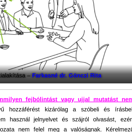
ialakítása –
Farkasné dr. Gönczi Rita
milyen fejbólintást vagy ujjal mutatást ne
 hozzáférést kizárólag a szóbeli és írásbel
 használ jelnyelvet és szájról olvasást, ezér
kozata nem felel meg a valóságnak. Kérelmez