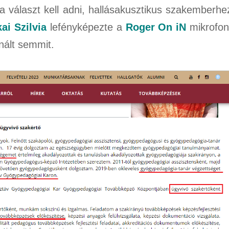
ra választ kell adni, hallásakusztikus szakemberhe
ai Szilvia
lefényképezte a
Roger On iN
mikrofon
nált semmit.