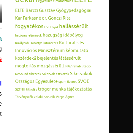
egyesület
elmarasztalás
ELTE Bárczi Gusztáv Gyógypedagógiai
Kar
Farkasné dr. Gönczi Rita
fogyatékos
hallássérült
GVH
Győr
hazugság
időbélyeg
hatósági eljárások
a
Kulturális és
Királyhidi Dorottya
kitüntetés
g
Innovációs Minisztérium
képmutató
közérdekű bejelentés
látássérült
s
megtorlás
mozgássérült
NAV
rehabilitáció
Siketvakok
ReSound
siketvak
Siketvak eszközök
Országos Egyesülete
SVOE
spam üzenet
i
tróger munka
tájékoztatás
SZTNH
titkolás
s
Törvényszék
valaki hazudik
Varga Ágnes
e
t