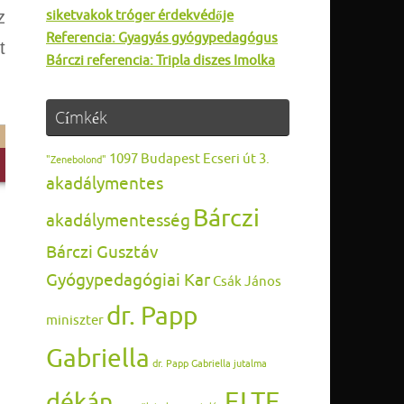
z
siketvakok tróger érdekvédője
Referencia: Gyagyás gyógypedagógus
t
Bárczi referencia: Tripla diszes Imolka
Címkék
1097 Budapest Ecseri út 3.
"Zenebolond"
akadálymentes
Bárczi
akadálymentesség
Bárczi Gusztáv
Gyógypedagógiai Kar
Csák János
dr. Papp
miniszter
Gabriella
dr. Papp Gabriella jutalma
ELTE
dékán