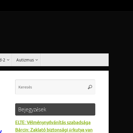
d-2
Autizmus
Search
Keresés
for:
Bejegyzések
ELTE: Vélménynyilvánítás szabadsága
Bárcin: Zaklató biztonsági őrkutya van
v