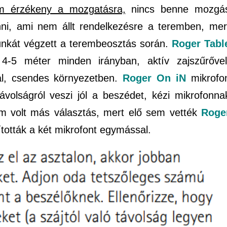
 érzékeny a mozgatásra,
nincs benne mozgá
enni, ami nem állt rendelkezésre a teremben, mer
unkát végzett a terembeosztás során.
Roger Tabl
-5 méter minden irányban, aktív zajszűrővel
sal, csendes környezetben.
Roger On iN
mikrofo
volságról veszi jól a beszédet, kézi mikrofonna
m volt más választás, mert elő sem vették
Roge
tották a két mikrofont egymással.