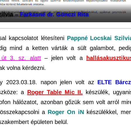
ilvia –
Farkasné dr. Gönczi Rita
l kapcsolatot létesíteni
Pappné Locskai Szilvi
dig mind a ketten várták a sült galambot, pedi
út 3. sz. alatt
– jelen volt a
hallásakusztiku
tak volna kérdezni.
y 2023.03.18. napon jelen volt az
ELTE Bárcz
zköze: a
Roger Table Mic II.
készülék, ugyani
krofon hálózatot, azonban gőzük sem volt arról mir
 összekapcsolni a
Roger On iN
készülékkel, mer
szakembert épületen belül.