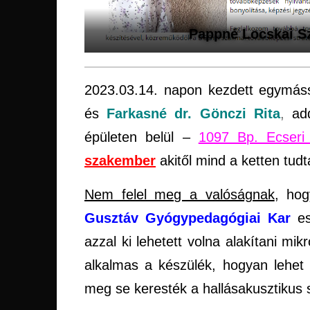
Pappné Locskai Sz
2023.03.14. napon kezdett egymássa
és
Farkasné dr. Gönczi Rita
,
ad
épületen belül –
1097 Bp. Ecseri 
szakember
akitől mind a ketten tud
Nem felel meg a valóságnak
, hog
Gusztáv Gyógypedagógiai
Kar
es
azzal ki lehetett volna alakítani mi
alkalmas a készülék, hogyan lehet
meg se keresték a hallásakusztikus 