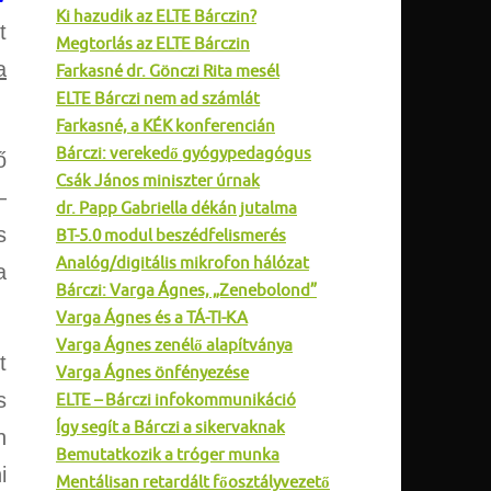
Ki hazudik az ELTE Bárczin?
t
Megtorlás az ELTE Bárczin
a
Farkasné dr. Gönczi Rita mesél
ELTE Bárczi nem ad számlát
Farkasné, a KÉK konferencián
Bárczi: verekedő gyógypedagógus
ő
Csák János miniszter úrnak
–
dr. Papp Gabriella dékán jutalma
s
BT-5.0 modul beszédfelismerés
Analóg/digitális mikrofon hálózat
a
Bárczi: Varga Ágnes, „Zenebolond”
Varga Ágnes és a TÁ-TI-KA
Varga Ágnes zenélő alapítványa
t
Varga Ágnes önfényezése
s
ELTE – Bárczi infokommunikáció
Így segít a Bárczi a sikervaknak
n
Bemutatkozik a tróger munka
i
Mentálisan retardált főosztályvezető