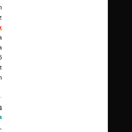
n
z
k
a
a
ő
t
n
a
a
,