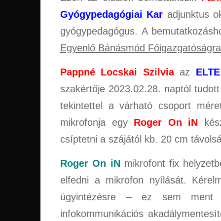
Gyógypedagógiai Kar
adjunktus ok
gyógypedagógus. A bemutatkozásho
Egyenlő Bánásmód Főigazgatóságra
Pappné Locskai Szilvia
az
ELTE
szakértője 2023.02.28. naptól tudott
tekintettel a várható csoport mér
mikrofonja egy
Roger On iN
kész
csíptetni a szájától kb. 20 cm távols
Roger On iN
mikrofont fix helyzetb
elfedni a mikrofon nyílását. Kére
ügyintézésre – ez sem ment e
infokommunikációs akadálymentesít